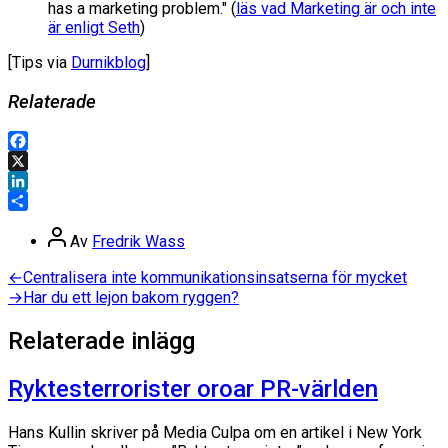
has a marketing problem." (
läs vad Marketing är och inte
är enligt Seth
)
[Tips via
Durnikblog
]
Relaterade
Facebook
X
LinkedIn
Dela
Inläggsförfattare
Av
Fredrik Wass
Inläggsnavigering
Föregående
←
Centralisera inte kommunikationsinsatserna för mycket
inlägg:
Nästa
→
Har du ett lejon bakom ryggen?
inlägg:
Relaterade inlägg
Ryktesterrorister oroar PR-världen
Hans Kullin skriver på Media Culpa om en artikel i New York