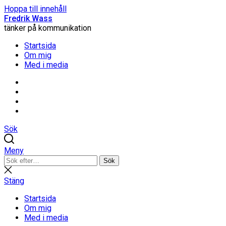
Hoppa till innehåll
Fredrik Wass
tänker på kommunikation
Startsida
Om mig
Med i media
Linkedin
Threads
Instagram
Facebook
Sök
Meny
Sök
Sök
efter:
Stäng
sökning
Stäng
Startsida
Om mig
Med i media