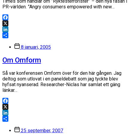
Times som handlar om ”Ryktesterrorister” – den nya fasan i
PR-världen. ”Angry consumers empowered with new…
Facebook
X
LinkedIn
Dela
Inläggsdatum
8 januari, 2005
Om Omform
Så var konferensen Omform över för den här gången. Jag
deltog som utlovat i en paneldebatt som jag tyckte blev
hyfsat nyanserad. Researcher-Niclas har samlat ett gäng
länkar…
Facebook
X
LinkedIn
Dela
Inläggsdatum
25 september, 2007