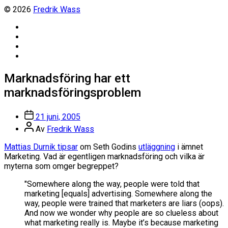
© 2026
Fredrik Wass
Linkedin
Threads
Instagram
Facebook
Marknadsföring har ett
marknadsföringsproblem
Inläggsdatum
21 juni, 2005
Inläggsförfattare
Av
Fredrik Wass
Mattias Durnik tipsar
om Seth Godins
utläggning
i ämnet
Marketing. Vad är egentligen marknadsföring och vilka är
myterna som omger begreppet?
"Somewhere along the way, people were told that
marketing [equals] advertising. Somewhere along the
way, people were trained that marketers are liars (oops).
And now we wonder why people are so clueless about
what marketing really is. Maybe it’s because marketing