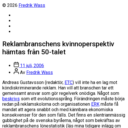
© 2026
Fredrik Wass
Linkedin
Threads
Instagram
Facebook
Reklambranschens kvinnoperspektiv
hämtas från 50-talet
Inläggsdatum
11 juli, 2006
Inläggsförfattare
Av
Fredrik Wass
Andreas Gustavsson (redaktör,
ETC
) vill inte ha en lag mot
köndiskriminerande reklam. Han vill att branschen tar ett
gemensamt ansvar som gör regelverk onödiga. Något som
beskrivs
som ett evolutionssprång. Förändringen måste börja
redan på reklamskolorna och organisationen
ERK
måste få
mandat att agera snabbt och med kännbara ekonomiska
konsekvenser för den som fälls. Det finns en slentrianmässig
gubbighet på de svenska byråerna, något som bekräftas av
reklambranschens lönestatistik (läs mina tidigare inlägg om