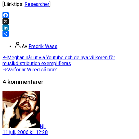
[Länktips:
Researcher
]
Facebook
X
LinkedIn
Dela
Inläggsförfattare
Av
Fredrik Wass
Inläggsnavigering
Föregående
←
Meghan når ut via Youtube och de nya villkoren för
inlägg:
musikdistribution exemplifieras
Nästa
→
Varför är Wired så bra?
inlägg:
4 kommentarer
säger:
N|.
11 juli, 2006 kl. 12:28