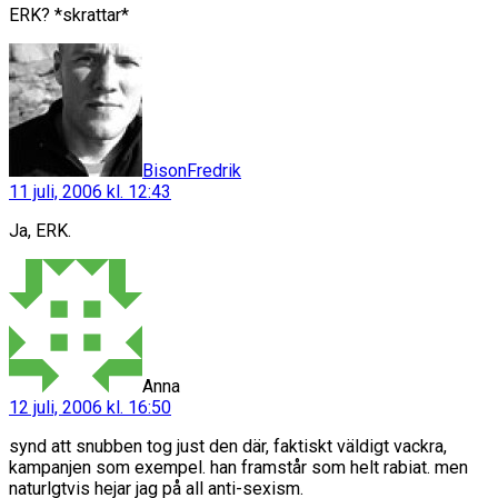
ERK? *skrattar*
säger:
BisonFredrik
11 juli, 2006 kl. 12:43
Ja, ERK.
säger:
Anna
12 juli, 2006 kl. 16:50
synd att snubben tog just den där, faktiskt väldigt vackra,
kampanjen som exempel. han framstår som helt rabiat. men
naturlgtvis hejar jag på all anti-sexism.