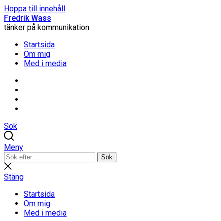
Hoppa till innehåll
Fredrik Wass
tänker på kommunikation
Startsida
Om mig
Med i media
Linkedin
Threads
Instagram
Facebook
Sök
Meny
Sök
Sök
efter:
Stäng
sökning
Stäng
Startsida
Om mig
Med i media