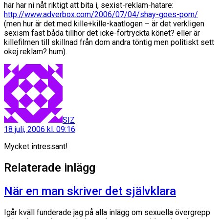
här har ni nåt riktigt att bita i, sexist-reklam-hatare:
http://www.adverbox.com/2006/07/04/shay-goes-porn/
(men hur är det med kille+kille-kaatlogen – är det verkligen
sexism fast båda tillhör det icke-förtryckta könet? eller är
killefilmen till skillnad från dom andra töntig men politiskt sett
okej reklam? hum).
säger:
SIZ
18 juli, 2006 kl. 09:16
Mycket intressant!
Relaterade inlägg
När en man skriver det självklara
Igår kväll funderade jag på alla inlägg om sexuella övergrepp