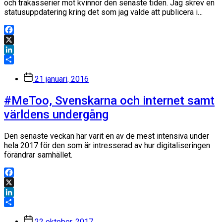
och trakasserier mot kvinnor den senaste tiden. Jag skrev en
statusuppdatering kring det som jag valde att publicera i…
Facebook
X
LinkedIn
Dela
Inläggsdatum
21 januari, 2016
#MeToo, Svenskarna och internet samt
världens undergång
Den senaste veckan har varit en av de mest intensiva under
hela 2017 för den som är intresserad av hur digitaliseringen
förändrar samhället.
Facebook
X
LinkedIn
Dela
Inläggsdatum
22 oktober, 2017