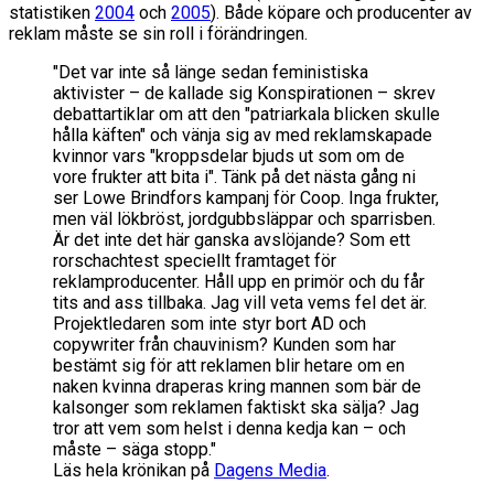
statistiken
2004
och
2005
). Både köpare och producenter av
reklam måste se sin roll i förändringen.
"Det var inte så länge sedan feministiska
aktivister – de kallade sig Konspirationen – skrev
debattartiklar om att den "patriarkala blicken skulle
hålla käften" och vänja sig av med reklamskapade
kvinnor vars "kroppsdelar bjuds ut som om de
vore frukter att bita i". Tänk på det nästa gång ni
ser Lowe Brindfors kampanj för Coop. Inga frukter,
men väl lökbröst, jordgubbsläppar och sparrisben.
Är det inte det här ganska avslöjande? Som ett
rorschachtest speciellt framtaget för
reklamproducenter. Håll upp en primör och du får
tits and ass tillbaka. Jag vill veta vems fel det är.
Projektledaren som inte styr bort AD och
copywriter från chauvinism? Kunden som har
bestämt sig för att reklamen blir hetare om en
naken kvinna draperas kring mannen som bär de
kalsonger som reklamen faktiskt ska sälja? Jag
tror att vem som helst i denna kedja kan – och
måste – säga stopp."
Läs hela krönikan på
Dagens Media
.