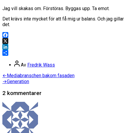
Jag vill skakas om. Förstöras. Byggas upp. Ta emot.
Det krävs inte mycket för att få mig ur balans. Och jag gillar
det.
Facebook
X
LinkedIn
Dela
Inläggsförfattare
Av
Fredrik Wass
Inläggsnavigering
Föregående
←
Mediabranschen bakom fasaden
inlägg:
Nästa
→
Generation
inlägg:
2 kommentarer
säger: