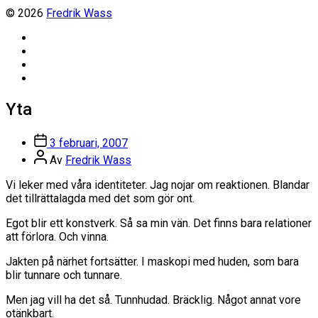
© 2026
Fredrik Wass
Linkedin
Threads
Instagram
Facebook
Yta
Inläggsdatum
3 februari, 2007
Inläggsförfattare
Av
Fredrik Wass
Vi leker med våra identiteter. Jag nojar om reaktionen. Blandar
det tillrättalagda med det som gör ont.
Egot blir ett konstverk. Så sa min vän. Det finns bara relationer
att förlora. Och vinna.
Jakten på närhet fortsätter. I maskopi med huden, som bara
blir tunnare och tunnare.
Men jag vill ha det så. Tunnhudad. Bräcklig. Något annat vore
otänkbart.