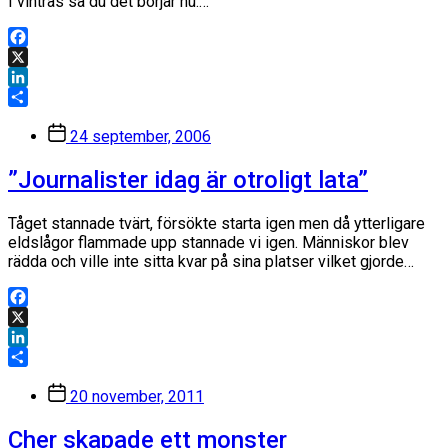
I vintras sa du det börjar nu.…
Facebook
X
LinkedIn
Dela
Inläggsdatum
24 september, 2006
”Journalister idag är otroligt lata”
Tåget stannade tvärt, försökte starta igen men då ytterligare
eldslågor flammade upp stannade vi igen. Människor blev
rädda och ville inte sitta kvar på sina platser vilket gjorde…
Facebook
X
LinkedIn
Dela
Inläggsdatum
20 november, 2011
Cher skapade ett monster