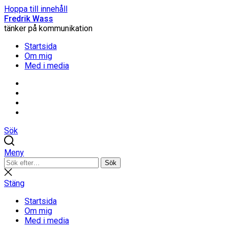
Hoppa till innehåll
Fredrik Wass
tänker på kommunikation
Startsida
Om mig
Med i media
Linkedin
Threads
Instagram
Facebook
Sök
Meny
Sök
Sök
efter:
Stäng
sökning
Stäng
Startsida
Om mig
Med i media