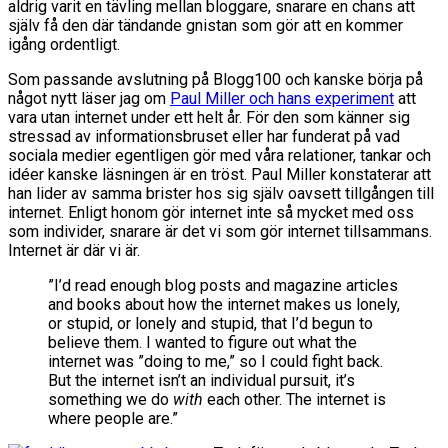
aldrig varit en tävling mellan bloggare, snarare en chans att
själv få den där tändande gnistan som gör att en kommer
igång ordentligt.
Som passande avslutning på Blogg100 och kanske börja på
något nytt läser jag om
Paul Miller och hans experiment
att
vara utan internet under ett helt år. För den som känner sig
stressad av informationsbruset eller har funderat på vad
sociala medier egentligen gör med våra relationer, tankar och
idéer kanske läsningen är en tröst. Paul Miller konstaterar att
han lider av samma brister hos sig själv oavsett tillgången till
internet. Enligt honom gör internet inte så mycket med oss
som individer, snarare är det vi som gör internet tillsammans.
Internet är där vi är.
”I’d read enough blog posts and magazine articles
and books about how the internet makes us lonely,
or stupid, or lonely and stupid, that I’d begun to
believe them. I wanted to figure out what the
internet was ”doing to me,” so I could fight back.
But the internet isn’t an individual pursuit, it’s
something we do
with
each other. The internet is
where people are.”