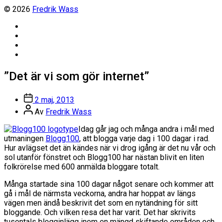
© 2026
Fredrik Wass
Linkedin
Threads
Instagram
Facebook
”Det är vi som gör internet”
Inläggsdatum
2 maj, 2013
Inläggsförfattare
Av
Fredrik Wass
Idag går jag och många andra i mål med
utmaningen
Blogg100
, att blogga varje dag i 100 dagar i rad.
Hur avlägset det än kändes när vi drog igång är det nu vår och
sol utanför fönstret och Blogg100 har nästan blivit en liten
folkrörelse med 600 anmälda bloggare totalt.
Många startade sina 100 dagar något senare och kommer att
gå i mål de närmsta veckorna, andra har hoppat av längs
vägen men ändå beskrivit det som en nytändning för sitt
bloggande. Och vilken resa det har varit. Det har skrivits
tusentals blogginlägg inom en mängd skiftande områden och