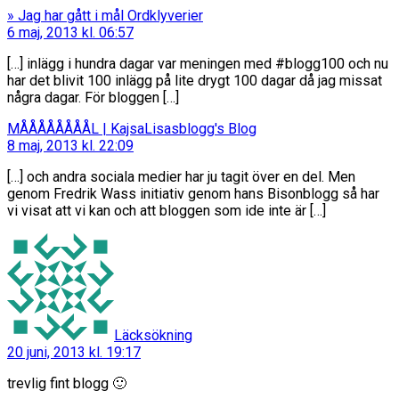
säger:
» Jag har gått i mål Ordklyverier
6 maj, 2013 kl. 06:57
[…] inlägg i hundra dagar var meningen med #blogg100 och nu
har det blivit 100 inlägg på lite drygt 100 dagar då jag missat
några dagar. För bloggen […]
säger:
MÅÅÅÅÅÅÅÅL | KajsaLisasblogg's Blog
8 maj, 2013 kl. 22:09
[…] och andra sociala medier har ju tagit över en del. Men
genom Fredrik Wass initiativ genom hans Bisonblogg så har
vi visat att vi kan och att bloggen som ide inte är […]
säger:
Läcksökning
20 juni, 2013 kl. 19:17
trevlig fint blogg 🙂