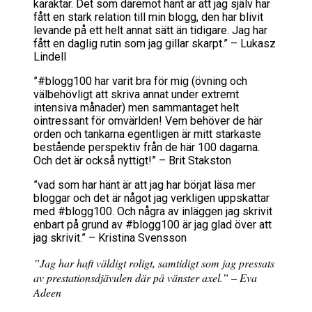
karaktär. Det som däremot hänt är att jag själv har
fått en stark relation till min blogg, den har blivit
levande på ett helt annat sätt än tidigare. Jag har
fått en daglig rutin som jag gillar skarpt.” – Lukasz
Lindell
”#blogg100 har varit bra för mig (övning och
välbehövligt att skriva annat under extremt
intensiva månader) men sammantaget helt
ointressant för omvärlden! Vem behöver de här
orden och tankarna egentligen är mitt starkaste
bestående perspektiv från de här 100 dagarna.
Och det är också nyttigt!” – Brit Stakston
”vad som har hänt är att jag har börjat läsa mer
bloggar och det är något jag verkligen uppskattar
med #blogg100. Och några av inläggen jag skrivit
enbart på grund av #blogg100 är jag glad över att
jag skrivit.” – Kristina Svensson
”Jag har haft väldigt roligt, samtidigt som jag pressats
av prestationsdjävulen där på vänster axel.” – Eva
Adeen