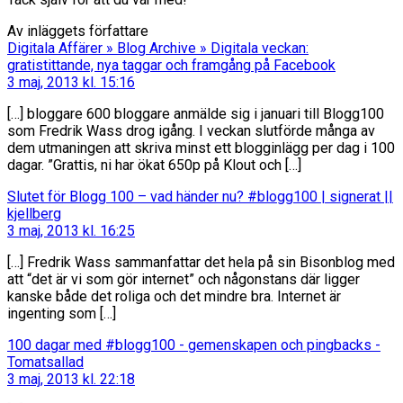
Av inläggets författare
Digitala Affärer » Blog Archive » Digitala veckan:
säger:
gratistittande, nya taggar och framgång på Facebook
3 maj, 2013 kl. 15:16
[…] bloggare 600 bloggare anmälde sig i januari till Blogg100
som Fredrik Wass drog igång. I veckan slutförde många av
dem utmaningen att skriva minst ett blogginlägg per dag i 100
dagar. ”Grattis, ni har ökat 650p på Klout och […]
Slutet för Blogg 100 – vad händer nu? #blogg100 | signerat ||
säger:
kjellberg
3 maj, 2013 kl. 16:25
[…] Fredrik Wass sammanfattar det hela på sin Bisonblog med
att “det är vi som gör internet” och någonstans där ligger
kanske både det roliga och det mindre bra. Internet är
ingenting som […]
100 dagar med #blogg100 - gemenskapen och pingbacks -
säger:
Tomatsallad
3 maj, 2013 kl. 22:18