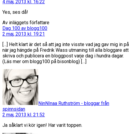
4 maj, 2013 kl. 16:22
Yes, ses då!
Av inläggets författare
säger:
Dag 100 av blogg100
2 maj, 2013 kl. 19:21
[…] Helt klart är det så att jag inte visste vad jag gav mig in på
när jag hängde på Fredrik Wass utmaning till alla bloggare att
skriva och publicera en bloggpost varje dag i hundra dagar.
(Läs mer om blogg100 på bisonblog) […]
NinNInaa Ruthström - bloggar från
säger:
spinnsidan
2 maj, 2013 kl. 21:52
Ja såklart vi kör igen! Har varit toppen.