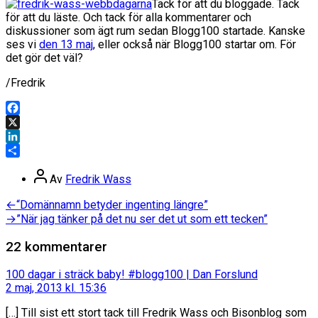
Tack för att du bloggade. Tack
för att du läste. Och tack för alla kommentarer och
diskussioner som ägt rum sedan Blogg100 startade. Kanske
ses vi
den 13 maj
, eller också när Blogg100 startar om. För
det gör det väl?
/Fredrik
Facebook
X
LinkedIn
Dela
Inläggsförfattare
Av
Fredrik Wass
Inläggsnavigering
Föregående
←
“Domännamn betyder ingenting längre”
inlägg:
Nästa
→
”När jag tänker på det nu ser det ut som ett tecken”
inlägg:
22 kommentarer
säger:
100 dagar i sträck baby! #blogg100 | Dan Forslund
2 maj, 2013 kl. 15:36
[…] Till sist ett stort tack till Fredrik Wass och Bisonblog som