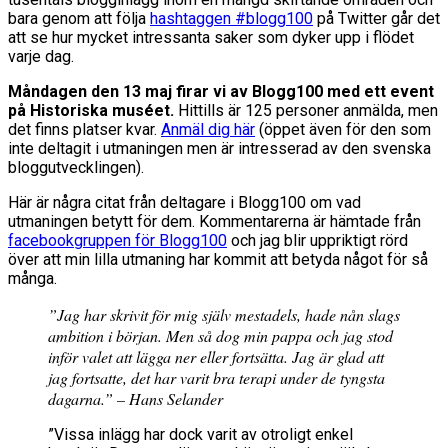
bara genom att följa
hashtaggen #blogg100
på Twitter går det
att se hur mycket intressanta saker som dyker upp i flödet
varje dag.
Måndagen den 13 maj firar vi av Blogg100 med ett event
på Historiska muséet.
Hittills är 125 personer anmälda, men
det finns platser kvar.
Anmäl dig här
(öppet även för den som
inte deltagit i utmaningen men är intresserad av den svenska
bloggutvecklingen).
Här är några citat från deltagare i Blogg100 om vad
utmaningen betytt för dem. Kommentarerna är hämtade från
facebookgruppen för Blogg100
och jag blir uppriktigt rörd
över att min lilla utmaning har kommit att betyda något för så
många.
”Jag har skrivit för mig själv mestadels, hade nån slags
ambition i början. Men så dog min pappa och jag stod
inför valet att lägga ner eller fortsätta. Jag är glad att
jag fortsatte, det har varit bra terapi under de tyngsta
dagarna.” – Hans Selander
”Vissa inlägg har dock varit av otroligt enkel