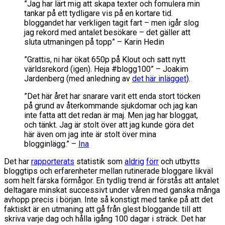
”Jag har lärt mig att skapa texter och fomulera min
tankar på ett tydligare vis på en kortare tid.
bloggandet har verkligen tagit fart – men igår slog
jag rekord med antalet besökare – det gäller att
sluta utmaningen på topp” – Karin Hedin
”Grattis, ni har ökat 650p på Klout och satt nytt
världsrekord (igen). Heja #blogg100” – Joakim
Jardenberg (med anledning av
det här inlägget
).
”Det här året har snarare varit ett enda stort töcken
på grund av återkommande sjukdomar och jag kan
inte fatta att det redan är maj. Men jag har bloggat,
och tänkt. Jag är stolt över att jag kunde göra det
här även om jag inte är stolt över mina
blogginlägg.” –
Ina
Det har
rapporterats
statistik som
aldrig
förr
och utbytts
bloggtips och erfarenheter mellan rutinerade bloggare likväl
som helt färska förmågor. En tydlig trend är förstås att antalet
deltagare minskat successivt under våren med ganska många
avhopp precis i början. Inte så konstigt med tanke på att det
faktiskt är en utmaning att gå från glest bloggande till att
skriva varje dag och hålla igång 100 dagar i sträck. Det har