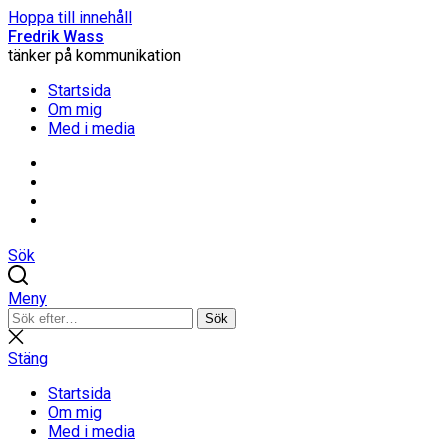
Hoppa till innehåll
Fredrik Wass
tänker på kommunikation
Startsida
Om mig
Med i media
Linkedin
Threads
Instagram
Facebook
Sök
Meny
Sök
Sök
efter:
Stäng
sökning
Stäng
Startsida
Om mig
Med i media