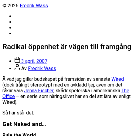
© 2026
Fredrik Wass
Linkedin
Threads
Instagram
Facebook
Radikal öppenhet är vägen till framgång
Inläggsdatum
3 april, 2007
Inläggsförfattare
Av
Fredrik Wass
Å vad jag gillar budskapet på framsidan av senaste
Wired
(dock tråkigt stereotypt med en avklädd tjej, även om det
råkar vara
Jenna Fischer
, skådespelerska i amerikanska
The
Office
– en serie som näringslivet har en del att lära av enligt
Wired).
Så här står det:
Get Naked and…
Rule the World