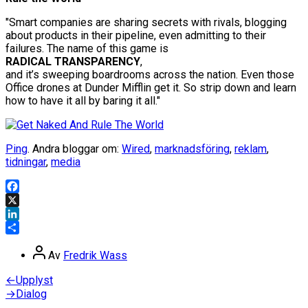
"Smart companies are sharing secrets with rivals, blogging
about products in their pipeline, even admitting to their
failures. The name of this game is
RADICAL TRANSPARENCY
,
and it’s sweeping boardrooms across the nation. Even those
Office drones at Dunder Mifflin get it. So strip down and learn
how to have it all by baring it all."
Ping
. Andra bloggar om:
Wired
,
marknadsföring
,
reklam
,
tidningar
,
media
Facebook
X
LinkedIn
Dela
Inläggsförfattare
Av
Fredrik Wass
Inläggsnavigering
Föregående
←
Upplyst
inlägg:
Nästa
→
Dialog
inlägg: