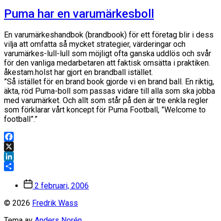
Puma har en varumärkesboll
En varumärkeshandbok (brandbook) för ett företag blir i dess
vilja att omfatta så mycket strategier, värderingar och
varumärkes-lull-lull som möjligt ofta ganska uddlös och svår
för den vanliga medarbetaren att faktisk omsätta i praktiken.
åkestam.holst har gjort en brandball istället.
”Så istället för en brand book gjorde vi en brand ball. En riktig,
äkta, röd Puma-boll som passas vidare till alla som ska jobba
med varumärket. Och allt som står på den är tre enkla regler
som förklarar vårt koncept för Puma Football, ”Welcome to
football”.”
Facebook
X
LinkedIn
Dela
Inläggsdatum
2 februari, 2006
© 2026
Fredrik Wass
Tema av
Anders Norén