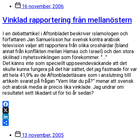
Dela
Inläggsdatum
16 november, 2006
Vinklad rapportering från mellanöstern
I en debattartikel i Aftonbladet beskriver islamologen och
författaren Jan Samuelsson hur svensk kontra arabisk
television väljer att rapportera från olika oroshärdar (bland
annat från konflikten mellan Hamas och Israel) och den stora
skillnad i nyhetsvinklingen som förekommer. ”…”
Det känns inte som speciellt uppseendeväckande att det
skulle kunna fungera på det här sättet, det jag fastnade för var
att hela 41,9% av de Aftonbladetläsare som i anslutning tilll
artikeln svarat på frågan ”Vem litar du på?” menar att svensk
och arabisk media är precis lika vinklade. Jag undrar om
resultatet sett likadant ut för tio år sedan?
Facebook
X
LinkedIn
Dela
Inläggsdatum
13 november, 2005