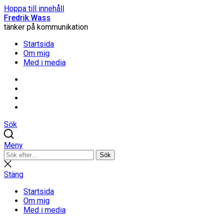
Hoppa till innehåll
Fredrik Wass
tänker på kommunikation
Startsida
Om mig
Med i media
Linkedin
Threads
Instagram
Facebook
Sök
Meny
Sök
Sök
efter:
Stäng
sökning
Stäng
Startsida
Om mig
Med i media