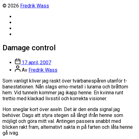
© 2026
Fredrik Wass
Linkedin
Threads
Instagram
Facebook
Damage control
Inläggsdatum
17 april, 2007
Inläggsförfattare
Av
Fredrik Wass
Som vanligt kliver jag raskt över tvärbanespåren utanför t-
banestationen. Nån slags emo-metall i lurarna och bråttom
hem. Vid tunneln kommer jag ikapp henne. En kvinna runt
trettio med klackad livsstil och korrekta visioner.
Hon sneglar kort över axeln. Det är den enda signal jag
behöver. Dags att styra stegen så långt ifrån henne som
möjligt och göra mitt val. Antingen passera snabbt med
blicken rakt fram, alternativt sakta in på farten och låta henne
gå iväg.