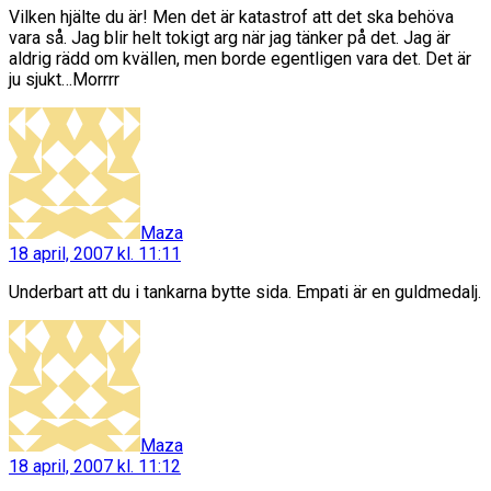
Vilken hjälte du är! Men det är katastrof att det ska behöva
vara så. Jag blir helt tokigt arg när jag tänker på det. Jag är
aldrig rädd om kvällen, men borde egentligen vara det. Det är
ju sjukt…Morrrr
säger:
Maza
18 april, 2007 kl. 11:11
Underbart att du i tankarna bytte sida. Empati är en guldmedalj.
säger:
Maza
18 april, 2007 kl. 11:12