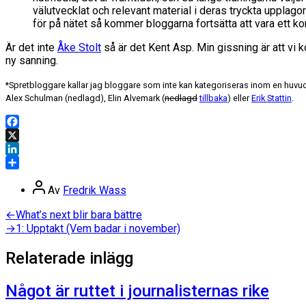
välutvecklat och relevant material i deras tryckta upplagor 
för på nätet så kommer bloggarna fortsätta att vara ett kon
Är det inte
Åke Stolt
så är det Kent Asp. Min gissning är att vi 
ny sanning.
*Spretbloggare kallar jag bloggare som inte kan kategoriseras inom en huvudk
Alex Schulman (nedlagd), Elin Alvemark (
nedlagd
tillbaka
) eller
Erik Stattin
.
Facebook
X
LinkedIn
Dela
Inläggsförfattare
Av
Fredrik Wass
Inläggsnavigering
Föregående
←
What’s next blir bara bättre
inlägg:
Nästa
→
1: Upptakt (Vem badar i november)
inlägg:
Relaterade inlägg
Något är ruttet i journalisternas rike