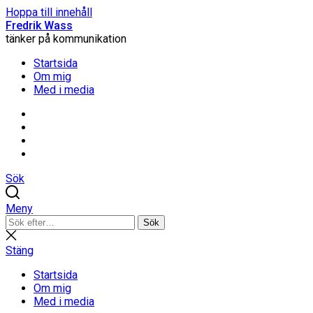
Hoppa till innehåll
Fredrik Wass
tänker på kommunikation
Startsida
Om mig
Med i media
Linkedin
Threads
Instagram
Facebook
Sök
Meny
Sök
Sök
efter:
Stäng
sökning
Stäng
Startsida
Om mig
Med i media