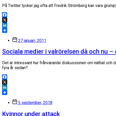
På Twitter tycker jag ofta att Fredrik Strömberg kan vara grumpy
Facebook
X
LinkedIn
Dela
Inläggsdatum
27 januari, 2011
Sociala medier i valrörelsen då och nu – e
Det är intressant hur frånvarande diskussionen om näthat och d
fyra år sedan?
Facebook
X
LinkedIn
Dela
Inläggsdatum
5 september, 2018
Kvinnor under attack