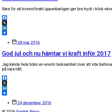
Bara för att kvinnoförakt uppenbarligen ger bra tryck i klick-
Facebook
X
LinkedIn
Dela
Inläggsdatum
28 maj, 2016
God jul och nu hämtar vi kraft inför 2017
Jag kände hela tiden en enorm tacksamhet över att inte behöva or
på nära håll.
Facebook
X
LinkedIn
Dela
Inläggsdatum
24 december, 2016
© 2026
Fredrik Wass