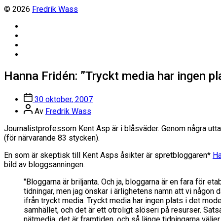
© 2026
Fredrik Wass
Linkedin
Threads
Instagram
Facebook
Hanna Fridén: ”Tryckt media har ingen pl
Inläggsdatum
30 oktober, 2007
Inläggsförfattare
Av
Fredrik Wass
Journalistprofessorn Kent Asp är i blåsväder. Genom några utt
(för närvarande 83 stycken).
En som är skeptisk till Kent Asps åsikter är spretbloggaren*
Ha
bild av bloggsanningen.
"Bloggarna är briljanta. Och ja, bloggarna är en fara för et
tidningar, men jag önskar i ärlighetens namn att vi någon
ifrån tryckt media. Tryckt media har ingen plats i det mod
samhället, och det är ett otroligt slöseri på resurser. Sat
nätmedia, det är framtiden, och så länge tidningarna väljer a