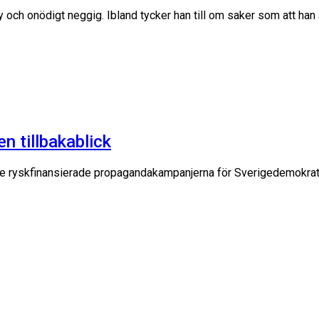
 och onödigt neggig. Ibland tycker han till om saker som att han a
n tillbakablick
e ryskfinansierade propagandakampanjerna för Sverigedemokraterna