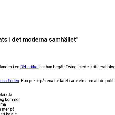
ats i det moderna samhället”
alanden i en
DN-artikel
har han begått Twinglicied = kritiserat bl
nna Fridén
. Hon pekar på rena faktafel i artikeln som att de pol
ablerade
 dag kommer
erna
sa mer på
tt ha allt