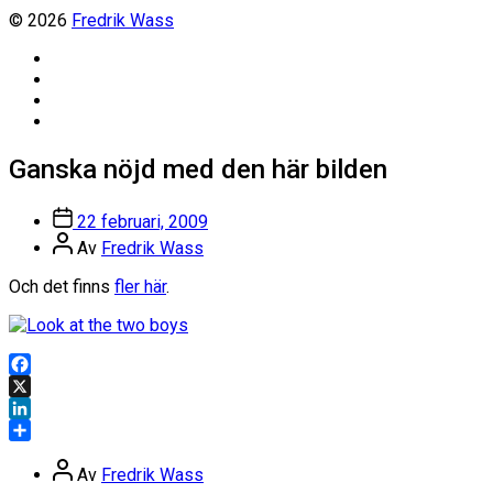
© 2026
Fredrik Wass
Linkedin
Threads
Instagram
Facebook
Ganska nöjd med den här bilden
Inläggsdatum
22 februari, 2009
Inläggsförfattare
Av
Fredrik Wass
Och det finns
fler här
.
Facebook
X
LinkedIn
Dela
Inläggsförfattare
Av
Fredrik Wass