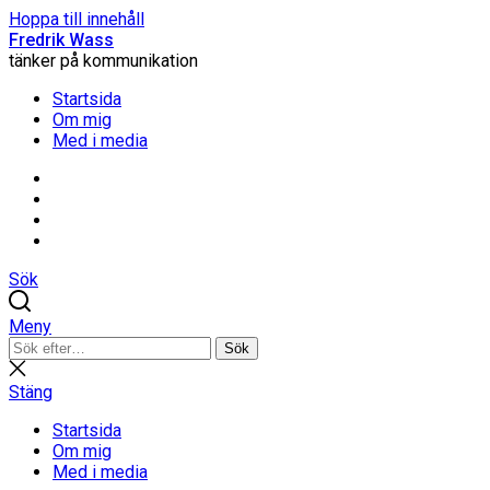
Hoppa till innehåll
Fredrik Wass
tänker på kommunikation
Startsida
Om mig
Med i media
Linkedin
Threads
Instagram
Facebook
Sök
Meny
Sök
Sök
efter:
Stäng
sökning
Stäng
Startsida
Om mig
Med i media