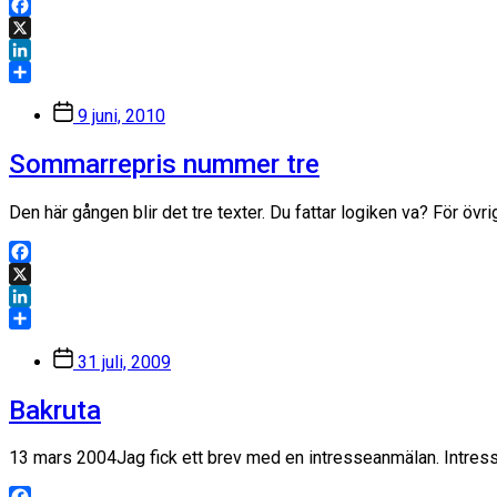
Facebook
X
LinkedIn
Dela
Inläggsdatum
9 juni, 2010
Sommarrepris nummer tre
Den här gången blir det tre texter. Du fattar logiken va? För övr
Facebook
X
LinkedIn
Dela
Inläggsdatum
31 juli, 2009
Bakruta
13 mars 2004Jag fick ett brev med en intresseanmälan. Intressean