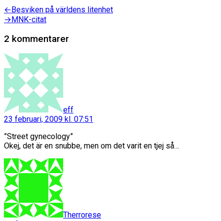
Inläggsnavigering
Föregående
←
Besviken på världens litenhet
inlägg:
Nästa
→
MNK-citat
inlägg:
2 kommentarer
säger:
eff
23 februari, 2009 kl. 07:51
”Street gynecology”
Okej, det är en snubbe, men om det varit en tjej så…
säger:
Therrorese