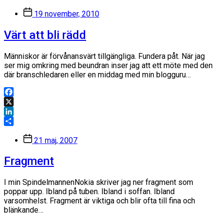
Dela
Inläggsdatum
19 november, 2010
Värt att bli rädd
Människor är förvånansvärt tillgängliga. Fundera påt. När jag
ser mig omkring med beundran inser jag att ett möte med den
där branschledaren eller en middag med min blogguru…
Facebook
X
LinkedIn
Dela
Inläggsdatum
21 maj, 2007
Fragment
I min SpindelmannenNokia skriver jag ner fragment som
poppar upp. Ibland på tuben. Ibland i soffan. Ibland
varsomhelst. Fragment är viktiga och blir ofta till fina och
blänkande…