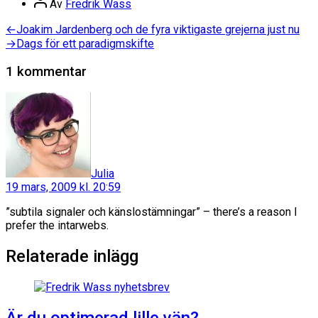
Av
Fredrik Wass
Inläggsnavigering
Föregående
←
Joakim Jardenberg och de fyra viktigaste grejerna just nu
inlägg:
Nästa
→
Dags för ett paradigmskifte
inlägg:
1 kommentar
säger:
Julia
19 mars, 2009 kl. 20:59
”subtila signaler och känslostämningar” – there’s a reason I
prefer the intarwebs.
Relaterade inlägg
Är du optimerad lille vän?