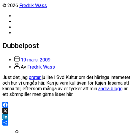
© 2026
Fredrik Wass
Linkedin
Threads
Instagram
Facebook
Dubbelpost
Inläggsdatum
19 mars, 2009
Inläggsförfattare
Av
Fredrik Wass
Just det, jag
pratar
ju lite i Svd Kultur om det häringa internetet
och hur vi umgås här. Kan ju vara kul även för Kajen-läsarna att
känna till, eftersom många av er tycker att min
andra blogg
är
ett sömnpiller men gärna läser här.
Facebook
X
LinkedIn
Dela
Inläggsförfattare