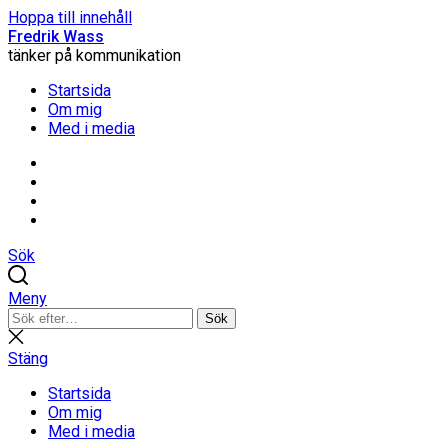
Hoppa till innehåll
Fredrik Wass
tänker på kommunikation
Startsida
Om mig
Med i media
Linkedin
Threads
Instagram
Facebook
Sök
Meny
Sök
Sök
efter:
Stäng
sökning
Stäng
Startsida
Om mig
Med i media