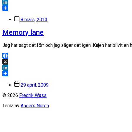
X
LinkedIn
Dela
Inläggsdatum
8 mars, 2013
Memory lane
Jag har sagt det förr och jag säger det igen. Kajen har blivit en
Facebook
X
LinkedIn
Dela
Inläggsdatum
29 april, 2009
© 2026
Fredrik Wass
Tema av
Anders Norén