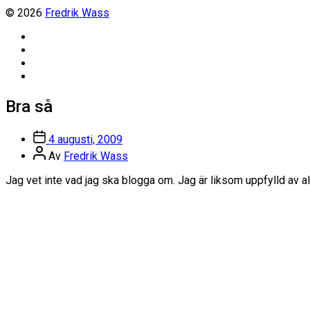
© 2026
Fredrik Wass
Linkedin
Threads
Instagram
Facebook
Bra så
Inläggsdatum
4 augusti, 2009
Inläggsförfattare
Av
Fredrik Wass
Jag vet inte vad jag ska blogga om. Jag är liksom uppfylld av al