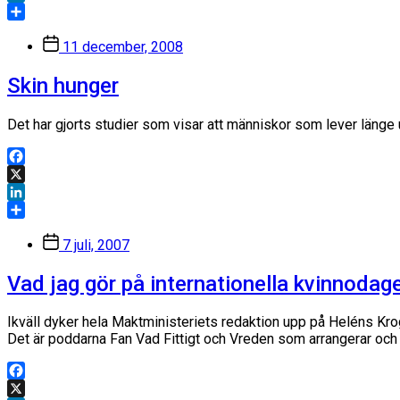
LinkedIn
Dela
Inläggsdatum
11 december, 2008
Skin hunger
Det har gjorts studier som visar att människor som lever länge 
Facebook
X
LinkedIn
Dela
Inläggsdatum
7 juli, 2007
Vad jag gör på internationella kvinnodag
Ikväll dyker hela Maktministeriets redaktion upp på Heléns Krog 
Det är poddarna Fan Vad Fittigt och Vreden som arrangerar och 
Facebook