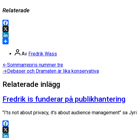
Relaterade
Facebook
X
LinkedIn
Dela
Inläggsförfattare
Av
Fredrik Wass
Inläggsnavigering
Föregående
←
Sommarrepris nummer tre
inlägg:
Nästa
→
Debaser och Dramaten är lika konservativa
inlägg:
Relaterade inlägg
Fredrik is funderar på publikhantering
"I'ts not about privacy, it's about audience management" sa Jy
Facebook
X