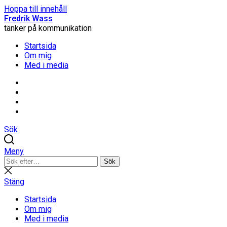
Hoppa till innehåll
Fredrik Wass
tänker på kommunikation
Startsida
Om mig
Med i media
Linkedin
Threads
Instagram
Facebook
Sök
Meny
Sök
Sök
efter:
Stäng
sökning
Stäng
Startsida
Om mig
Med i media