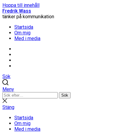
Hoppa till innehåll
Fredrik Wass
tänker på kommunikation
Startsida
Om mig
Med i media
Linkedin
Threads
Instagram
Facebook
Sök
Meny
Sök
Sök
efter:
Stäng
sökning
Stäng
Startsida
Om mig
Med i media