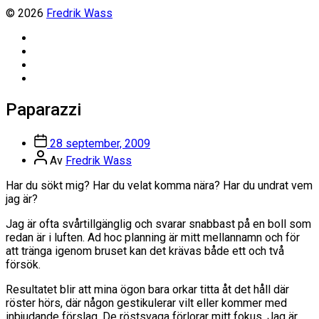
© 2026
Fredrik Wass
Linkedin
Threads
Instagram
Facebook
Paparazzi
Inläggsdatum
28 september, 2009
Inläggsförfattare
Av
Fredrik Wass
Har du sökt mig? Har du velat komma nära? Har du undrat vem
jag är?
Jag är ofta svårtillgänglig och svarar snabbast på en boll som
redan är i luften. Ad hoc planning är mitt mellannamn och för
att tränga igenom bruset kan det krävas både ett och två
försök.
Resultatet blir att mina ögon bara orkar titta åt det håll där
röster hörs, där någon gestikulerar vilt eller kommer med
inbjudande förslag. De röstsvaga förlorar mitt fokus. Jag är