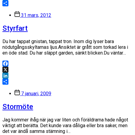
LinkedIn
Dela
Inläggsdatum
31 mars, 2012
Styrfart
Du har tappat gnistan, tappat tron. Inom dig lyser bara
nödutgångsskyltarnas ljus.Ansiktet är grått som torkad lera i
en öde stad. Du har släppt garden, sänkt blicken.Du väntar…
Facebook
X
LinkedIn
Dela
Inläggsdatum
7 januari, 2009
Stormöte
Jag kommer ihåg när jag var liten och föräldrarna hade något
viktigt att berätta. Det kunde vara dåliga eller bra saker, men
det var ändå samma stämning i…