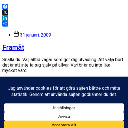
Facebook
X
LinkedIn
Dela
Inläggsdatum
31 januari, 2009
Framåt
Snälla du. Välj alltid vägar som ger dig utväxling. Att välja bort
det är att inte ta sig själv på allvar. Varför är du inte lika
mycket värd…
Facebook
X
LinkedIn
Dela
Inläggsdatum
26 april, 2007
© 2026
Fredrik Wass