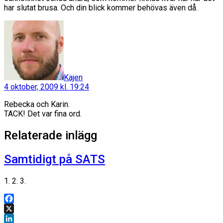
har slutat brusa. Och din blick kommer behövas även då.
säger:
Kajen
4 oktober, 2009 kl. 19:24
Rebecka och Karin.
TACK! Det var fina ord.
Relaterade inlägg
Samtidigt på SATS
1. 2. 3.
Facebook
X