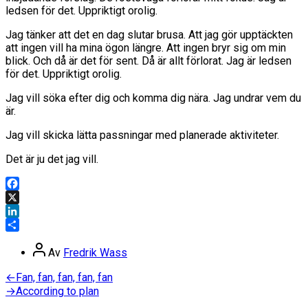
ledsen för det. Uppriktigt orolig.
Jag tänker att det en dag slutar brusa. Att jag gör upptäckten
att ingen vill ha mina ögon längre. Att ingen bryr sig om min
blick. Och då är det för sent. Då är allt förlorat. Jag är ledsen
för det. Uppriktigt orolig.
Jag vill söka efter dig och komma dig nära. Jag undrar vem du
är.
Jag vill skicka lätta passningar med planerade aktiviteter.
Det är ju det jag vill.
Facebook
X
LinkedIn
Dela
Inläggsförfattare
Av
Fredrik Wass
Inläggsnavigering
Föregående
←
Fan, fan, fan, fan, fan
inlägg:
Nästa
→
According to plan
inlägg: