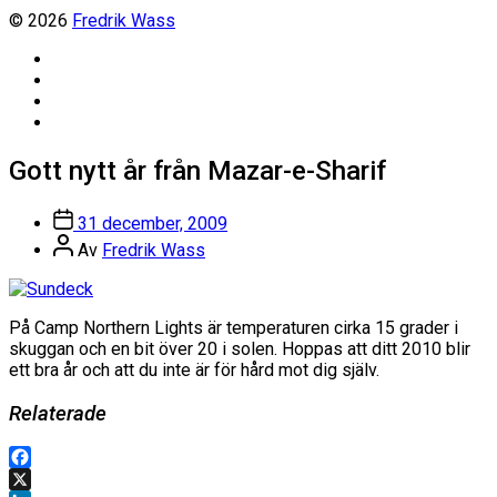
© 2026
Fredrik Wass
Linkedin
Threads
Instagram
Facebook
Gott nytt år från Mazar-e-Sharif
Inläggsdatum
31 december, 2009
Inläggsförfattare
Av
Fredrik Wass
På Camp Northern Lights är temperaturen cirka 15 grader i
skuggan och en bit över 20 i solen. Hoppas att ditt 2010 blir
ett bra år och att du inte är för hård mot dig själv.
Relaterade
Facebook