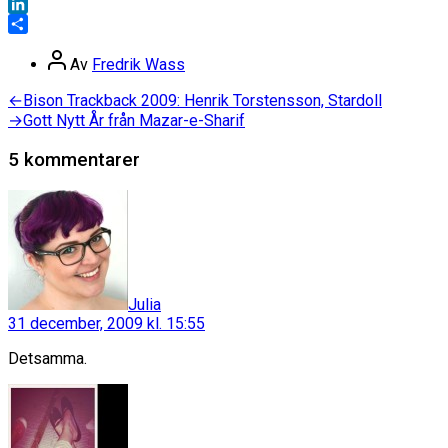
X
LinkedIn
Dela
Inläggsförfattare
Av
Fredrik Wass
Inläggsnavigering
Föregående
←
Bison Trackback 2009: Henrik Torstensson, Stardoll
inlägg:
Nästa
→
Gott Nytt År från Mazar-e-Sharif
inlägg:
5 kommentarer
säger:
Julia
31 december, 2009 kl. 15:55
Detsamma.
säger: