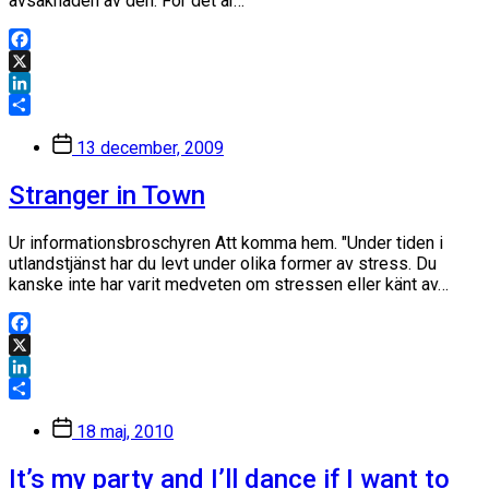
avsaknaden av den. För det är…
Facebook
X
LinkedIn
Dela
Inläggsdatum
13 december, 2009
Stranger in Town
Ur informationsbroschyren Att komma hem. "Under tiden i
utlandstjänst har du levt under olika former av stress. Du
kanske inte har varit medveten om stressen eller känt av…
Facebook
X
LinkedIn
Dela
Inläggsdatum
18 maj, 2010
It’s my party and I’ll dance if I want to