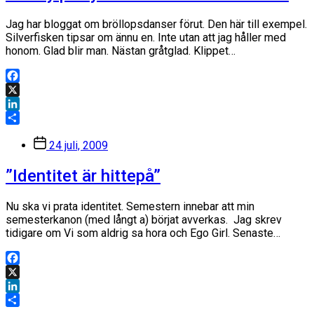
Jag har bloggat om bröllopsdanser förut. Den här till exempel.
Silverfisken tipsar om ännu en. Inte utan att jag håller med
honom. Glad blir man. Nästan gråtglad. Klippet…
Facebook
X
LinkedIn
Dela
Inläggsdatum
24 juli, 2009
”Identitet är hittepå”
Nu ska vi prata identitet. Semestern innebar att min
semesterkanon (med långt a) börjat avverkas. Jag skrev
tidigare om Vi som aldrig sa hora och Ego Girl. Senaste…
Facebook
X
LinkedIn
Dela