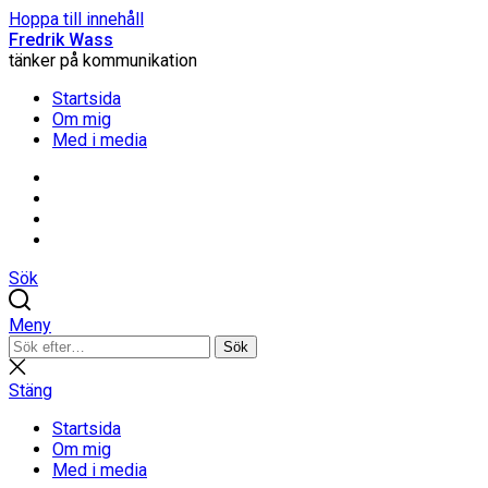
Hoppa till innehåll
Fredrik Wass
tänker på kommunikation
Startsida
Om mig
Med i media
Linkedin
Threads
Instagram
Facebook
Sök
Meny
Sök
Sök
efter:
Stäng
sökning
Stäng
Startsida
Om mig
Med i media