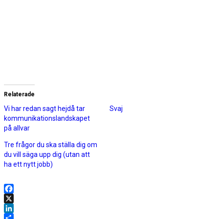
Relaterade
Vi har redan sagt hejdå tar
Svaj
kommunikationslandskapet
på allvar
Tre frågor du ska ställa dig om
du vill säga upp dig (utan att
ha ett nytt jobb)
Facebook
X
LinkedIn