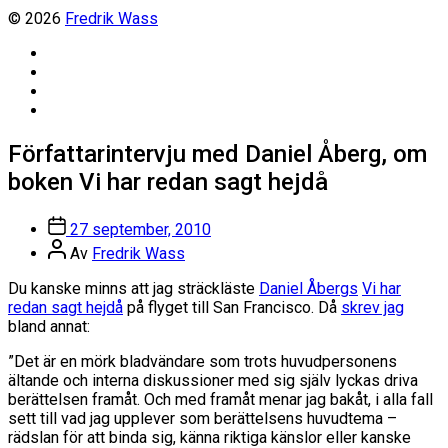
© 2026
Fredrik Wass
Linkedin
Threads
Instagram
Facebook
Författarintervju med Daniel Åberg, om
boken Vi har redan sagt hejdå
Inläggsdatum
27 september, 2010
Inläggsförfattare
Av
Fredrik Wass
Du kanske minns att jag sträckläste
Daniel Åbergs
Vi har
redan sagt hejdå
på flyget till San Francisco. Då
skrev jag
bland annat:
”Det är en mörk bladvändare som trots huvudpersonens
ältande och interna diskussioner med sig själv lyckas driva
berättelsen framåt. Och med framåt menar jag bakåt, i alla fall
sett till vad jag upplever som berättelsens huvudtema –
rädslan för att binda sig, känna riktiga känslor eller kanske