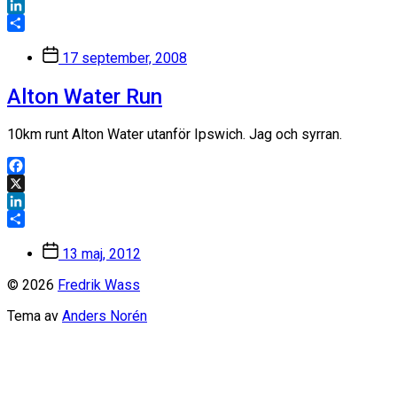
X
LinkedIn
Dela
Inläggsdatum
17 september, 2008
Alton Water Run
10km runt Alton Water utanför Ipswich. Jag och syrran.
Facebook
X
LinkedIn
Dela
Inläggsdatum
13 maj, 2012
© 2026
Fredrik Wass
Tema av
Anders Norén