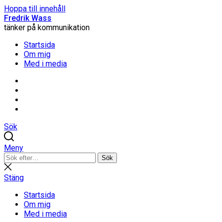
Hoppa till innehåll
Fredrik Wass
tänker på kommunikation
Startsida
Om mig
Med i media
Linkedin
Threads
Instagram
Facebook
Sök
Meny
Sök
Sök
efter:
Stäng
sökning
Stäng
Startsida
Om mig
Med i media