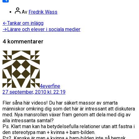
Dela
Inläggsförfattare
Av
Fredrik Wass
Inläggsnavigering
Föregående
←
Tankar om inlägg
inlägg:
Nästa
→
Lärare och elever i sociala medier
inlägg:
4 kommentarer
säger:
4everfine
27 september, 2010 kl. 22:19
Fler såna här videos! Du har säkert massor av smarta
människor omkring dig som det här är intressant att diskutera
med. Nya mansrollen växer fram genom att dela med dig av
alla intressanta samtal?
Ps. Klart man kan ha betydelsefulla relationer utan att fastna i
den stereotypa man + kvinna + barn-bilden.
Ps2. Kanske är man + kvinna + barn-bilden inte så hemsk