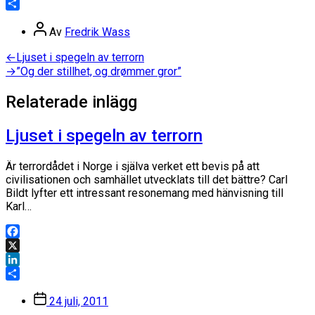
LinkedIn
Dela
Inläggsförfattare
Av
Fredrik Wass
Inläggsnavigering
Föregående
←
Ljuset i spegeln av terrorn
inlägg:
Nästa
→
”Og der stillhet, og drømmer gror”
inlägg:
Relaterade inlägg
Ljuset i spegeln av terrorn
Är terrordådet i Norge i själva verket ett bevis på att
civilisationen och samhället utvecklats till det bättre? Carl
Bildt lyfter ett intressant resonemang med hänvisning till
Karl…
Facebook
X
LinkedIn
Dela
Inläggsdatum
24 juli, 2011