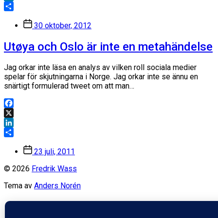
LinkedIn
Dela
Inläggsdatum
30 oktober, 2012
Utøya och Oslo är inte en metahändelse
Jag orkar inte läsa en analys av vilken roll sociala medier
spelar för skjutningarna i Norge. Jag orkar inte se ännu en
snärtigt formulerad tweet om att man…
Facebook
X
LinkedIn
Dela
Inläggsdatum
23 juli, 2011
© 2026
Fredrik Wass
Tema av
Anders Norén