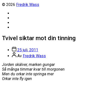
© 2026
Fredrik Wass
Linkedin
Threads
Instagram
Facebook
Tvivel siktar mot din tinning
Inläggsdatum
25 juli, 2011
Inläggsförfattare
Av
Fredrik Wass
Jorden skälver, marken gungar
Så många timmar kvar till morgonen
Men du orkar inte springa mer
Orkar inte fly igen