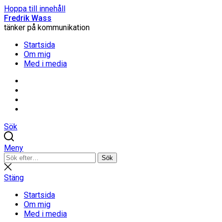
Hoppa till innehåll
Fredrik Wass
tänker på kommunikation
Startsida
Om mig
Med i media
Linkedin
Threads
Instagram
Facebook
Sök
Meny
Sök
Sök
efter:
Stäng
sökning
Stäng
Startsida
Om mig
Med i media