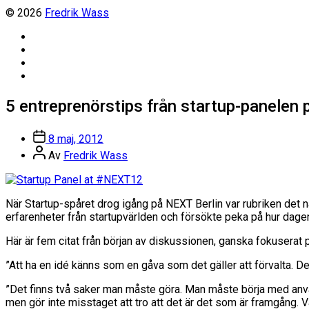
© 2026
Fredrik Wass
Linkedin
Threads
Instagram
Facebook
5 entreprenörstips från startup-panelen 
Inläggsdatum
8 maj, 2012
Inläggsförfattare
Av
Fredrik Wass
När Startup-spåret drog igång på NEXT Berlin var rubriken det 
erfarenheter från startupvärlden och försökte peka på hur dage
Här är fem citat från början av diskussionen, ganska fokuserat 
”Att ha en idé känns som en gåva som det gäller att förvalta. D
”Det finns två saker man måste göra. Man måste börja med använ
men gör inte misstaget att tro att det är det som är framgång. 