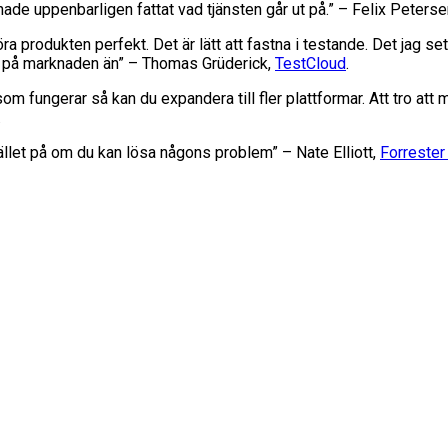
ade uppenbarligen fattat vad tjänsten går ut på.” – Felix Peters
 produkten perfekt. Det är lätt att fastna i testande. Det jag sett
sten på marknaden än” – Thomas Grüderick,
TestCloud
.
som fungerar så kan du expandera till fler plattformar. Att tro att
.
llet på om du kan lösa någons problem” – Nate Elliott,
Forrester