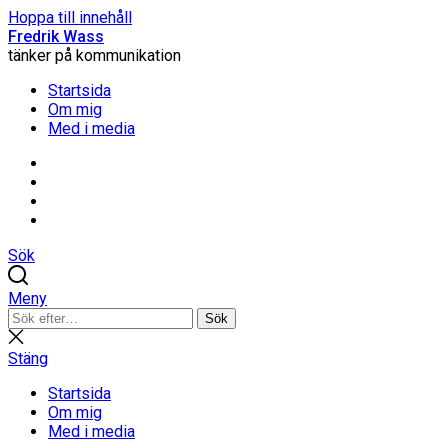
Hoppa till innehåll
Fredrik Wass
tänker på kommunikation
Startsida
Om mig
Med i media
Linkedin
Threads
Instagram
Facebook
Sök
Meny
Sök
Sök
efter:
Stäng
sökning
Stäng
Startsida
Om mig
Med i media