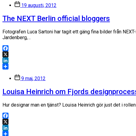
Inläggsdatum
19 augusti, 2012
The NEXT Berlin official bloggers
Fotografen Luca Sartoni har tagit ett gäng fina bilder från NE
Jardenberg,…
Facebook
X
LinkedIn
Dela
Inläggsdatum
9 maj, 2012
Louisa Heinrich om Fjords designproce
Hur designar man en tjänst? Louisa Heinrich gör just det i roll
Facebook
X
LinkedIn