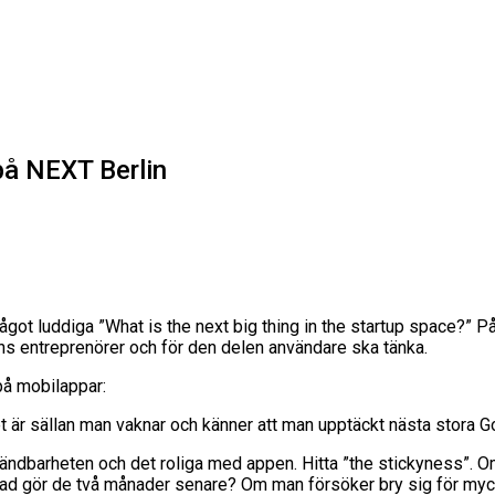
på NEXT Berlin
något luddiga ”What is the next big thing in the startup space?” 
ns entreprenörer och för den delen användare ska tänka.
på mobilappar:
et är sällan man vaknar och känner att man upptäckt nästa stora 
dbarheten och det roliga med appen. Hitta ”the stickyness”. Om 
Vad gör de två månader senare? Om man försöker bry sig för mycke