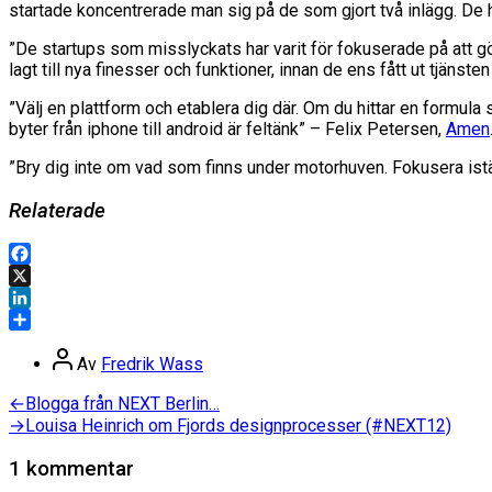
startade koncentrerade man sig på de som gjort två inlägg. De h
”De startups som misslyckats har varit för fokuserade på att göra
lagt till nya finesser och funktioner, innan de ens fått ut tjän
”Välj en plattform och etablera dig där. Om du hittar en formula 
byter från iphone till android är feltänk” – Felix Petersen,
Amen
”Bry dig inte om vad som finns under motorhuven. Fokusera istä
Relaterade
Facebook
X
LinkedIn
Dela
Inläggsförfattare
Av
Fredrik Wass
Inläggsnavigering
Föregående
←
Blogga från NEXT Berlin…
inlägg:
Nästa
→
Louisa Heinrich om Fjords designprocesser (#NEXT12)
inlägg:
1 kommentar