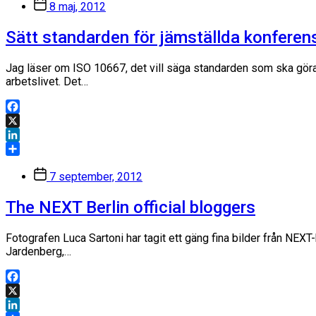
Inläggsdatum
8 maj, 2012
Sätt standarden för jämställda konferen
Jag läser om ISO 10667, det vill säga standarden som ska göra 
arbetslivet. Det…
Facebook
X
LinkedIn
Dela
Inläggsdatum
7 september, 2012
The NEXT Berlin official bloggers
Fotografen Luca Sartoni har tagit ett gäng fina bilder från NE
Jardenberg,…
Facebook
X