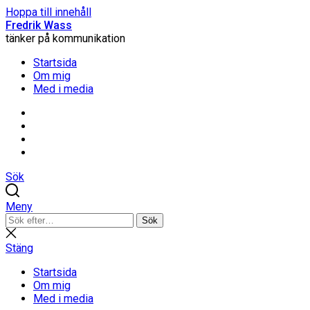
Hoppa till innehåll
Fredrik Wass
tänker på kommunikation
Startsida
Om mig
Med i media
Linkedin
Threads
Instagram
Facebook
Sök
Meny
Sök
Sök
efter:
Stäng
sökning
Stäng
Startsida
Om mig
Med i media