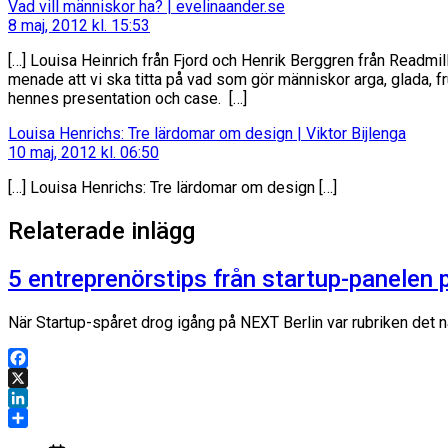
säger:
Vad vill människor ha? | evelinaander.se
8 maj, 2012 kl. 15:53
[…] Louisa Heinrich från Fjord och Henrik Berggren från Readmill
menade att vi ska titta på vad som gör människor arga, glada, f
hennes presentation och case. […]
säger:
Louisa Henrichs: Tre lärdomar om design | Viktor Bijlenga
10 maj, 2012 kl. 06:50
[…] Louisa Henrichs: Tre lärdomar om design […]
Relaterade inlägg
5 entreprenörstips från startup-panelen 
När Startup-spåret drog igång på NEXT Berlin var rubriken det n
Facebook
X
LinkedIn
Dela