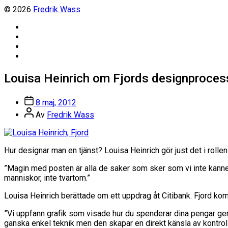
© 2026
Fredrik Wass
Linkedin
Threads
Instagram
Facebook
Louisa Heinrich om Fjords designproce
Inläggsdatum
8 maj, 2012
Inläggsförfattare
Av
Fredrik Wass
Hur designar man en tjänst? Louisa Heinrich gör just det i roll
”Magin med posten är alla de saker som sker som vi inte känner ti
människor, inte tvärtom.”
Louisa Heinrich berättade om ett uppdrag åt Citibank. Fjord kom 
”Vi uppfann grafik som visade hur du spenderar dina pengar gen
ganska enkel teknik men den skapar en direkt känsla av kontrol