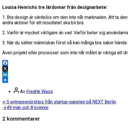
Louisa Henrichs tre lärdomar från designarbete:
1. Bra design är värdelös om den inte når marknaden. Att ta den 
andra aktörer för att resultatet ska bli bra.
2.
Varför
är mycket viktigare än
vad
. Varför beter sig användarn
3. När du sätter människan först så kan många bra saker hända 
Även projekt eller processer som inte når målet är viktiga att dr
Facebook
X
LinkedIn
Dela
Inläggsförfattare
Av
Fredrik Wass
Inläggsnavigering
Föregående
←
5 entreprenörstips från startup-panelen på NEXT Berlin
inlägg:
Nästa
→
49 män och 8 kvinnor
inlägg:
2 kommentarer