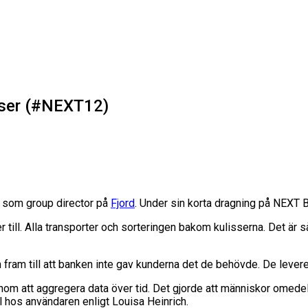
sser (#NEXT12)
en som group director på
Fjord
. Under sin korta dragning på NEXT 
ll. Alla transporter och sorteringen bakom kulisserna. Det är så v
fram till att banken inte gav kunderna det de behövde. De leverer
om att aggregera data över tid. Det gjorde att människor omedel
l hos användaren enligt Louisa Heinrich.