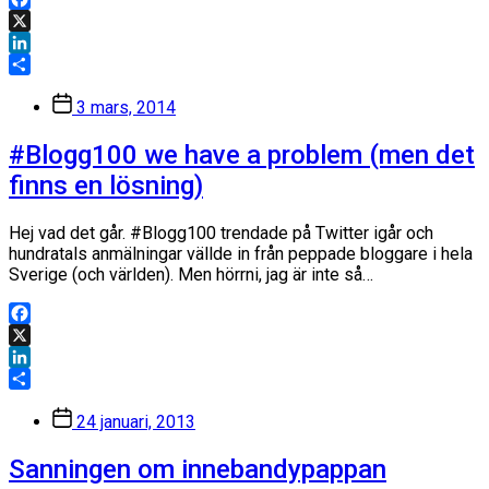
Facebook
X
LinkedIn
Dela
Inläggsdatum
3 mars, 2014
#Blogg100 we have a problem (men det
finns en lösning)
Hej vad det går. #Blogg100 trendade på Twitter igår och
hundratals anmälningar vällde in från peppade bloggare i hela
Sverige (och världen). Men hörrni, jag är inte så…
Facebook
X
LinkedIn
Dela
Inläggsdatum
24 januari, 2013
Sanningen om innebandypappan