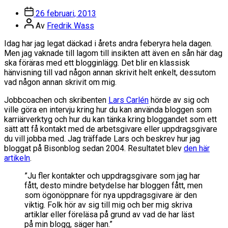
Dela
Inläggsdatum
26 februari, 2013
Inläggsförfattare
Av
Fredrik Wass
Idag har jag legat däckad i årets andra feberyra hela dagen.
Men jag vaknade till lagom till insikten att även en sån här dag
ska föräras med ett blogginlägg. Det blir en klassisk
hänvisning till vad någon annan skrivit helt enkelt, dessutom
vad någon annan skrivit om mig.
Jobbcoachen och skribenten
Lars Carlén
hörde av sig och
ville göra en intervju kring hur du kan använda bloggen som
karriärverktyg och hur du kan tänka kring bloggandet som ett
sätt att få kontakt med de arbetsgivare eller uppdragsgivare
du vill jobba med. Jag träffade Lars och beskrev hur jag
bloggat på Bisonblog sedan 2004. Resultatet blev
den här
artikeln
.
”Ju fler kontakter och uppdragsgivare som jag har
fått, desto mindre betydelse har bloggen fått, men
som ögonöppnare för nya uppdragsgivare är den
viktig. Folk hör av sig till mig och ber mig skriva
artiklar eller föreläsa på grund av vad de har läst
på min blogg, säger han.”