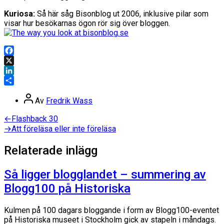
Kuriosa:
Så här såg Bisonblog ut 2006, inklusive pilar som
visar hur besökarnas ögon rör sig över bloggen.
Facebook
X
LinkedIn
Dela
Inläggsförfattare
Av
Fredrik Wass
Inläggsnavigering
Föregående
←
Flashback 30
inlägg:
Nästa
→
Att föreläsa eller inte föreläsa
inlägg:
Relaterade inlägg
Så ligger blogglandet – summering av
Blogg100 på Historiska
Kulmen på 100 dagars bloggande i form av Blogg100-eventet
på Historiska museet i Stockholm gick av stapeln i måndags.