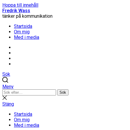
Hoppa till innehåll
Fredrik Wass
tänker på kommunikation
Startsida
Om mig
Med i media
Linkedin
Threads
Instagram
Facebook
Sök
Meny
Sök
Sök
efter:
Stäng
sökning
Stäng
Startsida
Om mig
Med i media