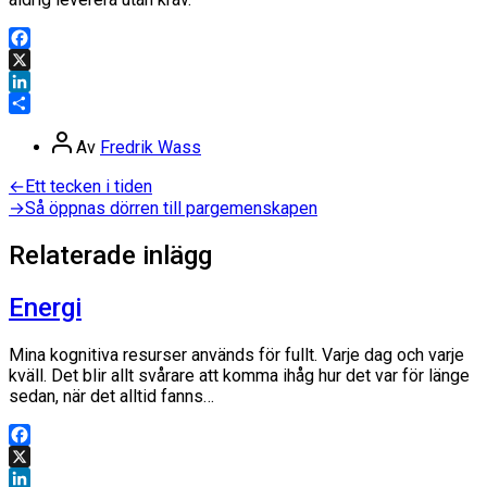
Facebook
X
LinkedIn
Dela
Inläggsförfattare
Av
Fredrik Wass
Inläggsnavigering
Föregående
←
Ett tecken i tiden
inlägg:
Nästa
→
Så öppnas dörren till pargemenskapen
inlägg:
Relaterade inlägg
Energi
Mina kognitiva resurser används för fullt. Varje dag och varje
kväll. Det blir allt svårare att komma ihåg hur det var för länge
sedan, när det alltid fanns…
Facebook
X