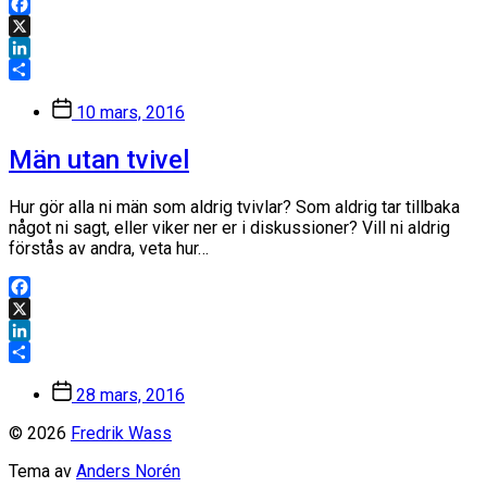
Facebook
X
LinkedIn
Dela
Inläggsdatum
10 mars, 2016
Män utan tvivel
Hur gör alla ni män som aldrig tvivlar? Som aldrig tar tillbaka
något ni sagt, eller viker ner er i diskussioner? Vill ni aldrig
förstås av andra, veta hur…
Facebook
X
LinkedIn
Dela
Inläggsdatum
28 mars, 2016
© 2026
Fredrik Wass
Tema av
Anders Norén