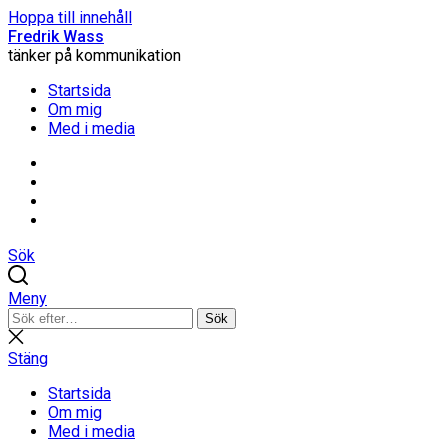
Hoppa till innehåll
Fredrik Wass
tänker på kommunikation
Startsida
Om mig
Med i media
Linkedin
Threads
Instagram
Facebook
Sök
Meny
Sök
Sök
efter:
Stäng
sökning
Stäng
Startsida
Om mig
Med i media