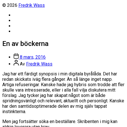
© 2026
Fredrik Wass
Linkedin
Threads
Instagram
Facebook
En av böckerna
Inläggsdatum
8 mars, 2016
Inläggsförfattare
Av
Fredrik Wass
Jag har ett färdigt synopsis i min digitala byrålåda. Det har
redan skickats iväg flera gånger. Än så länge inget napp.
Artiga refuseringar. Kanske hade jag hybris som trodde att fler
skulle vara intresserade, eller i alla fall vilja diskutera mitt
förslag. Jag tycker jag har skapat något som är både
spridningsvänligt och relevant, aktuellt och personligt. Kanske
har den samtidsoptimerade delen av mig själv tappat
instinkterna.
Men jag fortsätter söka en beställare. Skribenten i mig kan
aldrig leverera utan krav.