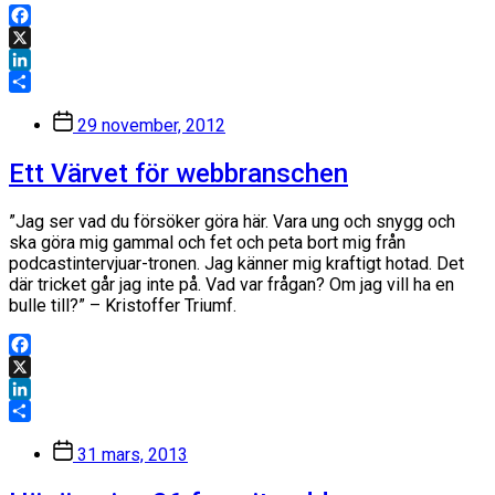
Facebook
X
LinkedIn
Dela
Inläggsdatum
29 november, 2012
Ett Värvet för webbranschen
”Jag ser vad du försöker göra här. Vara ung och snygg och
ska göra mig gammal och fet och peta bort mig från
podcastintervjuar-tronen. Jag känner mig kraftigt hotad. Det
där tricket går jag inte på. Vad var frågan? Om jag vill ha en
bulle till?” – Kristoffer Triumf.
Facebook
X
LinkedIn
Dela
Inläggsdatum
31 mars, 2013