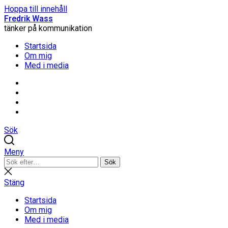
Hoppa till innehåll
Fredrik Wass
tänker på kommunikation
Startsida
Om mig
Med i media
Linkedin
Threads
Instagram
Facebook
Sök
Meny
Sök
Sök
efter:
Stäng
sökning
Stäng
Startsida
Om mig
Med i media