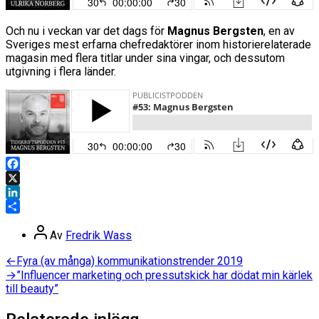
Och nu i veckan var det dags för
Magnus Bergsten
, en av
Sveriges mest erfarna chefredaktörer inom historierelaterade
magasin med flera titlar under sina vingar, och dessutom
utgivning i flera länder.
Facebook
X
LinkedIn
Dela
Inläggsförfattare
Av
Fredrik Wass
Inläggsnavigering
Föregående
←
Fyra (av många) kommunikationstrender 2019
inlägg:
Nästa
→
”Influencer marketing och pressutskick har dödat min kärlek
inlägg:
till beauty”