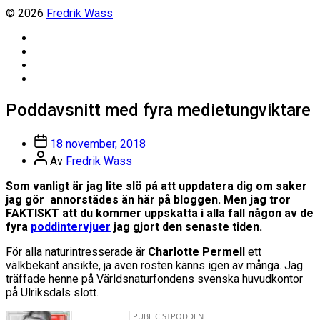
© 2026
Fredrik Wass
Linkedin
Threads
Instagram
Facebook
Poddavsnitt med fyra medietungviktare
Inläggsdatum
18 november, 2018
Inläggsförfattare
Av
Fredrik Wass
Som vanligt är jag lite slö på att uppdatera dig om saker
jag gör annorstädes än här på bloggen. Men jag tror
FAKTISKT att du kommer uppskatta i alla fall någon av de
fyra
poddintervjuer
jag gjort den senaste tiden.
För alla naturintresserade är
Charlotte Permell
ett
välkbekant ansikte, ja även rösten känns igen av många. Jag
träffade henne på Världsnaturfondens svenska huvudkontor
på Ulriksdals slott.