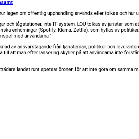
nsamt
.
 hur lagen om offentlig upphandling används eller tolkas och hur
gar och tågstationer, inte IT-system. LOU tolkas av jurister som 
nska enhörningar (Spotify, Klarna, Zettle), som hyllas av politiker
samspel med användarna.”
 av ansvarstagande från tjänstemän, politiker och leverantörer 
till att man efter lansering skyller på att användarna inte först
rädare landet runt spetsar öronen för att inte göra om samma m