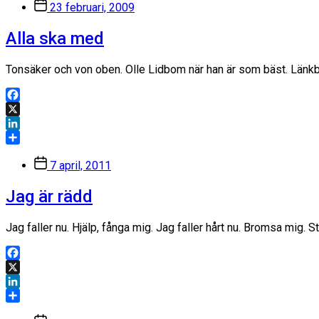
Inläggsdatum
23 februari, 2009
Alla ska med
Tonsäker och von oben. Olle Lidbom när han är som bäst. Länkb
Facebook
X
LinkedIn
Dela
Inläggsdatum
7 april, 2011
Jag är rädd
Jag faller nu. Hjälp, fånga mig. Jag faller hårt nu. Bromsa mig. 
Facebook
X
LinkedIn
Dela