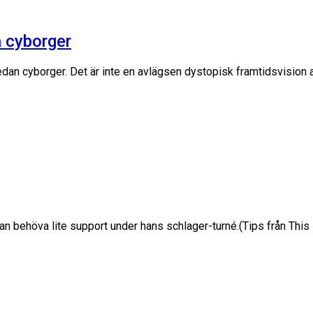
a cyborger
 redan cyborger. Det är inte en avlägsen dystopisk framtidsvisio
kan behöva lite support under hans schlager-turné.(Tips från This 