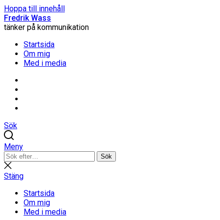
Hoppa till innehåll
Fredrik Wass
tänker på kommunikation
Startsida
Om mig
Med i media
Linkedin
Threads
Instagram
Facebook
Sök
Meny
Sök
Sök
efter:
Stäng
sökning
Stäng
Startsida
Om mig
Med i media