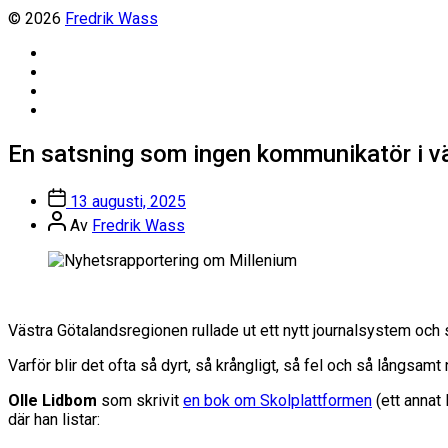
© 2026
Fredrik Wass
Linkedin
Threads
Instagram
Facebook
En satsning som ingen kommunikatör i v
Inläggsdatum
13 augusti, 2025
Inläggsförfattare
Av
Fredrik Wass
Västra Götalandsregionen rullade ut ett nytt journalsystem och 
Varför blir det ofta så dyrt, så krångligt, så fel och så långsa
Olle Lidbom
som skrivit
en bok om Skolplattformen
(ett annat
där han listar: