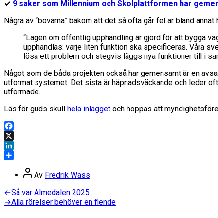
✓
9 saker som Millennium och Skolplattformen har geme
Några av “bovarna” bakom att det så ofta går fel är bland annat
“Lagen om offentlig upphandling är gjord för att bygga vä
upphandlas: varje liten funktion ska specificeras. Våra sve
lösa ett problem och stegvis läggs nya funktioner till i 
Något som de båda projekten också har gemensamt är en avsaknad
utformat systemet. Det sista är häpnadsväckande och leder ofta 
utformade.
Läs för guds skull
hela inlägget
och hoppas att myndighetsföret
Facebook
X
LinkedIn
Dela
Inläggsförfattare
Av
Fredrik Wass
Inläggsnavigering
Föregående
←
Så var Almedalen 2025
inlägg:
Nästa
→
Alla rörelser behöver en fiende
inlägg: