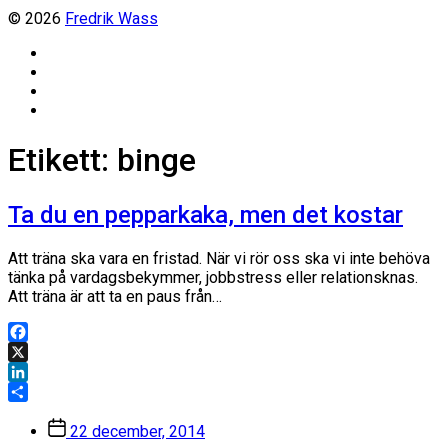
© 2026
Fredrik Wass
Linkedin
Threads
Instagram
Facebook
Etikett:
binge
Ta du en pepparkaka, men det kostar
Att träna ska vara en fristad. När vi rör oss ska vi inte behöva
tänka på vardagsbekymmer, jobbstress eller relationsknas.
Att träna är att ta en paus från…
Facebook
X
LinkedIn
Dela
Inläggsdatum
22 december, 2014