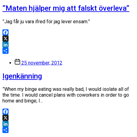
”Maten hjälper mig att falskt överleva”
”Jag får ju vara ifred för jag lever ensam.”
Facebook
X
LinkedIn
Dela
Inläggsdatum
25 november, 2012
Igenkänning
”When my binge eating was really bad, I would isolate all of
the time. I would cancel plans with coworkers in order to go
home and binge; I…
Facebook
X
LinkedIn
Dela