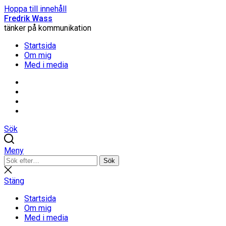
Hoppa till innehåll
Fredrik Wass
tänker på kommunikation
Startsida
Om mig
Med i media
Linkedin
Threads
Instagram
Facebook
Sök
Meny
Sök
Sök
efter:
Stäng
sökning
Stäng
Startsida
Om mig
Med i media