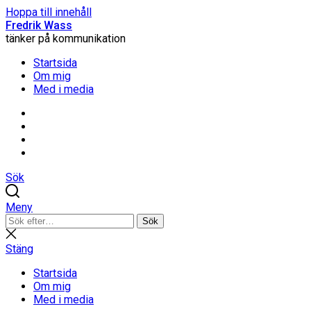
Hoppa till innehåll
Fredrik Wass
tänker på kommunikation
Startsida
Om mig
Med i media
Linkedin
Threads
Instagram
Facebook
Sök
Meny
Sök
Sök
efter:
Stäng
sökning
Stäng
Startsida
Om mig
Med i media