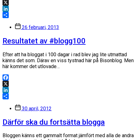
Facebook
X
LinkedIn
Dela
Inläggsdatum
26 februari, 2013
Resultatet av #blogg100
Efter att ha bloggat i 100 dagar i rad blev jag lite utmattad
känns det som. Därav en viss tystnad här på Bisonblog. Men
här kommer det utlovade…
Facebook
X
LinkedIn
Dela
Inläggsdatum
30 april, 2012
Därför ska du fortsätta blogga
Bloggen känns ett gammalt format jämfört med alla de andra