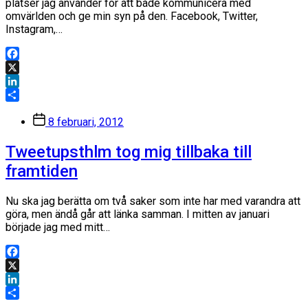
platser jag använder för att både kommunicera med
omvärlden och ge min syn på den. Facebook, Twitter,
Instagram,…
Facebook
X
LinkedIn
Dela
Inläggsdatum
8 februari, 2012
Tweetupsthlm tog mig tillbaka till
framtiden
Nu ska jag berätta om två saker som inte har med varandra att
göra, men ändå går att länka samman. I mitten av januari
började jag med mitt…
Facebook
X
LinkedIn
Dela