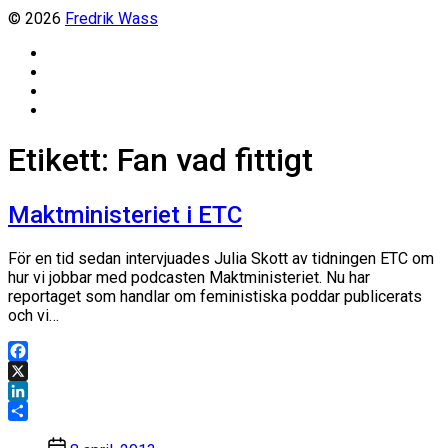
© 2026
Fredrik Wass
Linkedin
Threads
Instagram
Facebook
Etikett:
Fan vad fittigt
Maktministeriet i ETC
För en tid sedan intervjuades Julia Skott av tidningen ETC om
hur vi jobbar med podcasten Maktministeriet. Nu har
reportaget som handlar om feministiska poddar publicerats
och vi…
Facebook
X
LinkedIn
Dela
Inläggsdatum