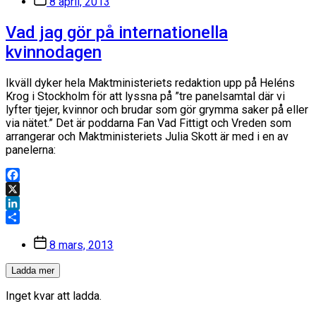
8 april, 2013
Vad jag gör på internationella
kvinnodagen
Ikväll dyker hela Maktministeriets redaktion upp på Heléns
Krog i Stockholm för att lyssna på ”tre panelsamtal där vi
lyfter tjejer, kvinnor och brudar som gör grymma saker på eller
via nätet.” Det är poddarna Fan Vad Fittigt och Vreden som
arrangerar och Maktministeriets Julia Skott är med i en av
panelerna:
Facebook
X
LinkedIn
Dela
Inläggsdatum
8 mars, 2013
Ladda mer
Inget kvar att ladda.