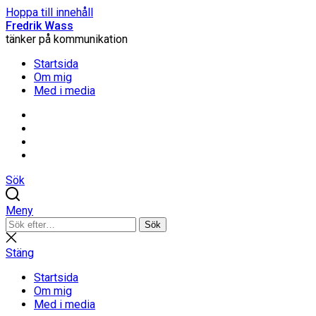
Hoppa till innehåll
Fredrik Wass
tänker på kommunikation
Startsida
Om mig
Med i media
Linkedin
Threads
Instagram
Facebook
Sök
Meny
Sök
Sök
efter:
Stäng
sökning
Stäng
Startsida
Om mig
Med i media