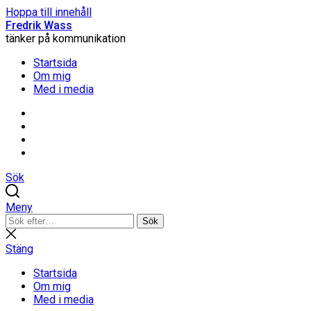
Hoppa till innehåll
Fredrik Wass
tänker på kommunikation
Startsida
Om mig
Med i media
Linkedin
Threads
Instagram
Facebook
Sök
Meny
Sök
Sök
efter:
Stäng
sökning
Stäng
Startsida
Om mig
Med i media