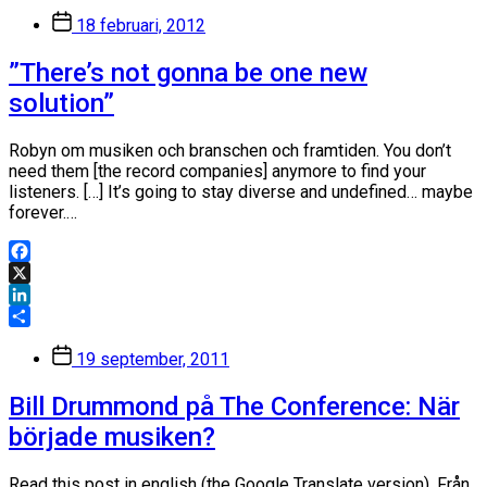
Dela
Inläggsdatum
18 februari, 2012
”There’s not gonna be one new
solution”
Robyn om musiken och branschen och framtiden. You don’t
need them [the record companies] anymore to find your
listeners. […] It’s going to stay diverse and undefined… maybe
forever.…
Facebook
X
LinkedIn
Dela
Inläggsdatum
19 september, 2011
Bill Drummond på The Conference: När
började musiken?
Read this post in english (the Google Translate version). Från