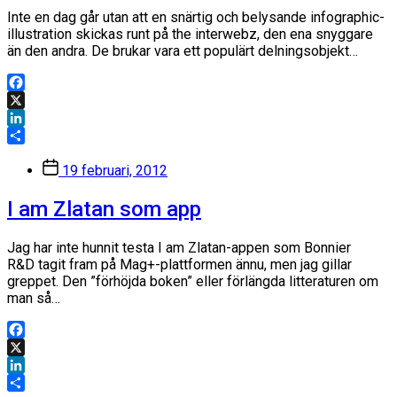
Inte en dag går utan att en snärtig och belysande infographic-
illustration skickas runt på the interwebz, den ena snyggare
än den andra. De brukar vara ett populärt delningsobjekt…
Facebook
X
LinkedIn
Dela
Inläggsdatum
19 februari, 2012
I am Zlatan som app
Jag har inte hunnit testa I am Zlatan-appen som Bonnier
R&D tagit fram på Mag+-plattformen ännu, men jag gillar
greppet. Den ”förhöjda boken” eller förlängda litteraturen om
man så…
Facebook
X
LinkedIn