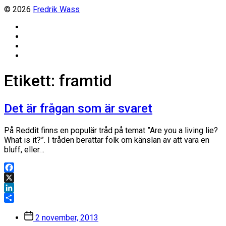
© 2026
Fredrik Wass
Linkedin
Threads
Instagram
Facebook
Etikett:
framtid
Det är frågan som är svaret
På Reddit finns en populär tråd på temat ”Are you a living lie?
What is it?”. I tråden berättar folk om känslan av att vara en
bluff, eller…
Facebook
X
LinkedIn
Dela
Inläggsdatum
2 november, 2013