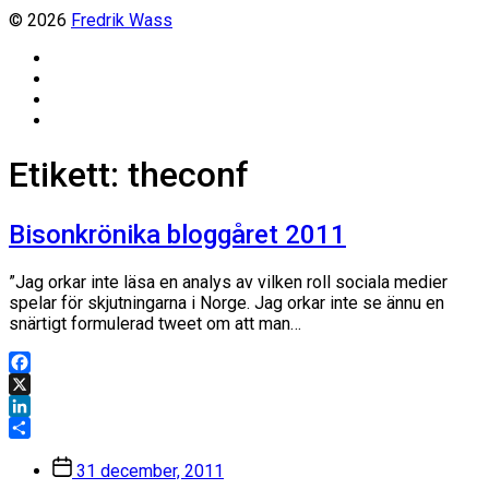
© 2026
Fredrik Wass
Linkedin
Threads
Instagram
Facebook
Etikett:
theconf
Bisonkrönika bloggåret 2011
”Jag orkar inte läsa en analys av vilken roll sociala medier
spelar för skjutningarna i Norge. Jag orkar inte se ännu en
snärtigt formulerad tweet om att man…
Facebook
X
LinkedIn
Dela
Inläggsdatum
31 december, 2011