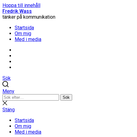
Hoppa till innehåll
Fredrik Wass
tänker på kommunikation
Startsida
Om mig
Med i media
Linkedin
Threads
Instagram
Facebook
Sök
Meny
Sök
Sök
efter:
Stäng
sökning
Stäng
Startsida
Om mig
Med i media