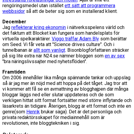
rengöringsmedel utan istället
ett sätt att programmera
webbsidor
så att de beter sig som en installerad klient.
December
Jag
reflekterar kring ekonomin
i nätverksspelens värld och
det faktum att Blocket kan fungera som handelsplats för
virtuella spelkaraktärer.
Viggo träffar Adam Bly
som berättar
om Seed. Vi får veta att "Science drives culture". Och i
tunnelbanan är
allt som vanligt
. Bisonblogförfattaren sträcker
på sig lite extra när N24.se nämner bloggen som
en av sex
"bra näringslivssajter med nyhetsflöden".
Framtiden
Om 2006 innehåller lika många spännande tankar och uppslag
så är jag mer än nöjd med att hoppa på det tåget. Jag tror att
vi kommer att få se en avmattning av blogghajpen där många
bloggar läggs ned eller slutar uppdateras och de som
verkligen hittat sitt format fortsätter med större inflytande och
läsarkrets än tidigare. Återigen, blogg är ett format och inte en
genre(som
Henrik
brukar säga). Det är det personliga och
privata redaktörsskapet för mediainnehåll som är
revolutionen, inte bloggtekniken i sig.