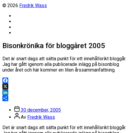
© 2026
Fredrik Wass
Linkedin
Threads
Instagram
Facebook
Bisonkrönika för bloggåret 2005
Det är snart dags att sätta punkt för ett innehållsrikt bloggår.
Jag har gått igenom alla publicerade inlägg på bisonblog
under året och här kommer en liten årssammanfattning.
Facebook
X
LinkedIn
Dela
Inläggsdatum
30 december, 2005
Inläggsförfattare
Av
Fredrik Wass
Det är snart dags att sätta punkt för ett innehållsrikt bloggår.