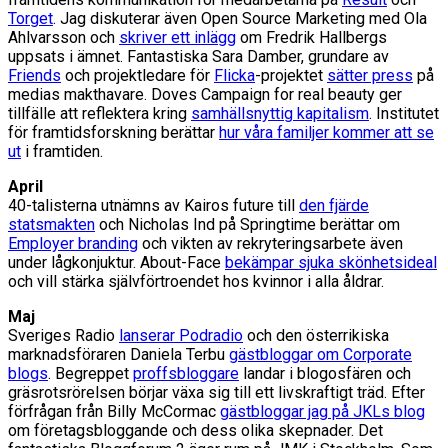
Torget
. Jag diskuterar även Open Source Marketing med Ola
Ahlvarsson och
skriver ett inlägg
om Fredrik Hallbergs
uppsats i ämnet. Fantastiska Sara Damber, grundare av
Friends
och projektledare för
Flicka
-projektet
sätter press
på
medias makthavare. Doves Campaign for real beauty ger
tillfälle att reflektera kring
samhällsnyttig kapitalism
. Institutet
för framtidsforskning berättar
hur våra familjer kommer att se
ut
i framtiden.
April
40-talisterna utnämns av Kairos future till
den fjärde
statsmakten
och Nicholas Ind på Springtime berättar om
Employer branding
och vikten av rekryteringsarbete även
under lågkonjuktur. About-Face
bekämpar sjuka skönhetsideal
och vill stärka självförtroendet hos kvinnor i alla åldrar.
Maj
Sveriges Radio
lanserar Podradio
och den österrikiska
marknadsföraren Daniela Terbu
gästbloggar om Corporate
blogs
. Begreppet
proffsbloggare
landar i blogosfären och
gräsrotsrörelsen börjar växa sig till ett livskraftigt träd. Efter
förfrågan från Billy McCormac
gästbloggar jag på JKLs blog
om företagsbloggande och dess olika skepnader. Det