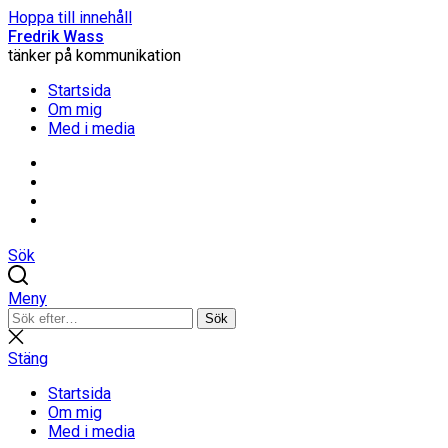
Hoppa till innehåll
Fredrik Wass
tänker på kommunikation
Startsida
Om mig
Med i media
Linkedin
Threads
Instagram
Facebook
Sök
Meny
Sök
Sök
efter:
Stäng
sökning
Stäng
Startsida
Om mig
Med i media