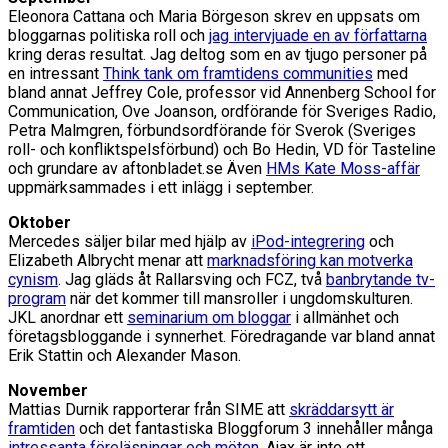
Eleonora Cattana och Maria Börgeson skrev en uppsats om
bloggarnas politiska roll och
jag intervjuade en av författarna
kring deras resultat. Jag deltog som en av tjugo personer på
en intressant
Think tank om framtidens communities
med
bland annat Jeffrey Cole, professor vid Annenberg School for
Communication, Ove Joanson, ordförande för Sveriges Radio,
Petra Malmgren, förbundsordförande för Sverok (Sveriges
roll- och konfliktspelsförbund) och Bo Hedin, VD för Tasteline
och grundare av aftonbladet.se Även
HMs Kate Moss-affär
uppmärksammades i ett inlägg i september.
Oktober
Mercedes säljer bilar med hjälp av
iPod-integrering
och
Elizabeth Albrycht menar att
marknadsföring kan motverka
cynism
. Jag gläds åt Rallarsving och FCZ, två
banbrytande tv-
program
när det kommer till mansroller i ungdomskulturen.
JKL anordnar ett
seminarium om bloggar
i allmänhet och
företagsbloggande i synnerhet. Föredragande var bland annat
Erik Stattin och Alexander Mason.
November
Mattias Durnik rapporterar från SIME att
skräddarsytt är
framtiden
och det fantastiska Bloggforum 3 innehåller många
intressanta föreläsningar och möten
. Ajax är inte ett