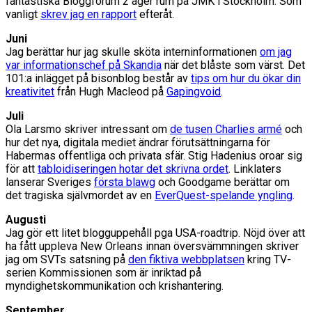
fantastiska Bloggforum 2 äger rum på JMK i Stockholm. Som
vanligt
skrev jag en rapport
efteråt.
Juni
Jag berättar hur jag skulle sköta interninformationen
om jag
var informationschef på Skandia
när det blåste som värst. Det
101:a inlägget på bisonblog består av
tips om hur du ökar din
kreativitet
från Hugh Macleod på
Gapingvoid
.
Juli
Ola Larsmo skriver intressant om
de tusen Charlies armé
och
hur det nya, digitala mediet ändrar förutsättningarna för
Habermas offentliga och privata sfär. Stig Hadenius oroar sig
för att
tabloidiseringen hotar det skrivna ordet
. Linklaters
lanserar Sveriges
första blawg
och Goodgame berättar om
det tragiska självmordet av en
EverQuest-spelande yngling
.
Augusti
Jag gör ett litet blogguppehåll pga USA-roadtrip. Nöjd över att
ha fått uppleva New Orleans innan översvämmningen skriver
jag om SVTs satsning på
den fiktiva webbplatsen
kring TV-
serien Kommissionen som är inriktad på
myndighetskommunikation och krishantering.
September