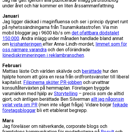
Jag har gått igenom alla publicerade inlägg på bisonblog
under året och här kommer en liten årssammanfattning.
Januari
Jag ligger däckad i maginfluensa och ser i princip dygnet runt
på nyhetssändningarna från Tsunamikatastrofen. Via min
mobil bloggar jag i 9600 kb/s om
det ofattbara dödstalet
150.000
. Andra inlägg under månaden handlade bland annat
om
krishanteringen
efter Anna-Lindh-mordet,
limmet som för
oss närmare varandra
och den oförändrade
lönediskrimineringen i reklambranschen
.
Februari
Mattias läste Och världen skälvde och
berättade
hur den
hjälpte honom att göra en resa från ordfrontsvänster till liberal
kapitalist.
Filipinerna sköter PR-jobben
och urvattnar
konsultåterväxten på hemmaplan. Företagen byggde
varumärken med hjälp av
Storytelling
– precis som de alltid
gjort, och äntligen berättade Ben Silverman
allt jag någonsin
velat veta om PR
(men inte vågat fråga). Vidare börjar
fejkade
företagsbloggar
bli ett etablerat begrepp.
Mars
Jag föreläser om nätverkande, corporate blogs och
framtidens kommunikation för medarbetarna på
Result
och