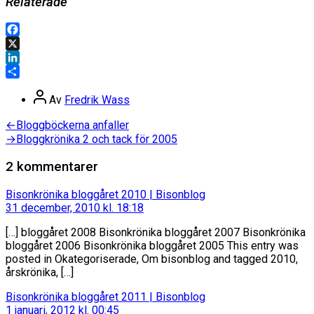
Relaterade
Facebook
X
LinkedIn
Dela
Inläggsförfattare
Av
Fredrik Wass
Inläggsnavigering
Föregående
←
Bloggböckerna anfaller
inlägg:
Nästa
→
Bloggkrönika 2 och tack för 2005
inlägg:
2 kommentarer
säger:
Bisonkrönika bloggåret 2010 | Bisonblog
31 december, 2010 kl. 18:18
[…] bloggåret 2008 Bisonkrönika bloggåret 2007 Bisonkrönika
bloggåret 2006 Bisonkrönika bloggåret 2005 This entry was
posted in Okategoriserade, Om bisonblog and tagged 2010,
årskrönika, […]
säger:
Bisonkrönika bloggåret 2011 | Bisonblog
1 januari, 2012 kl. 00:45