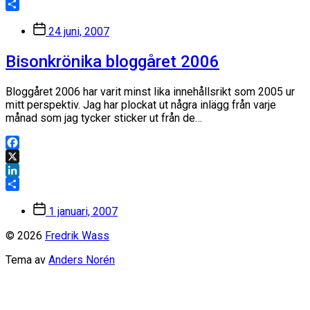
LinkedIn
Dela
Inläggsdatum
24 juni, 2007
Bisonkrönika bloggåret 2006
Bloggåret 2006 har varit minst lika innehållsrikt som 2005 ur
mitt perspektiv. Jag har plockat ut några inlägg från varje
månad som jag tycker sticker ut från de…
Facebook
X
LinkedIn
Dela
Inläggsdatum
1 januari, 2007
© 2026
Fredrik Wass
Tema av
Anders Norén