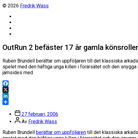
© 2026
Fredrik Wass
Linkedin
Threads
Instagram
Facebook
OutRun 2 befäster 17 år gamla könsrolle
Ruben Brundell berättar om uppföljaren till det klassiska arkad
spelet med den häftiga unga killen i förarsätet och den snygg
jämsides med
Facebook
X
LinkedIn
Dela
Inläggsdatum
27 februari, 2006
Inläggsförfattare
Av
Fredrik Wass
Ruben Brundell
berättar om uppföljaren
till det klassiska arkad