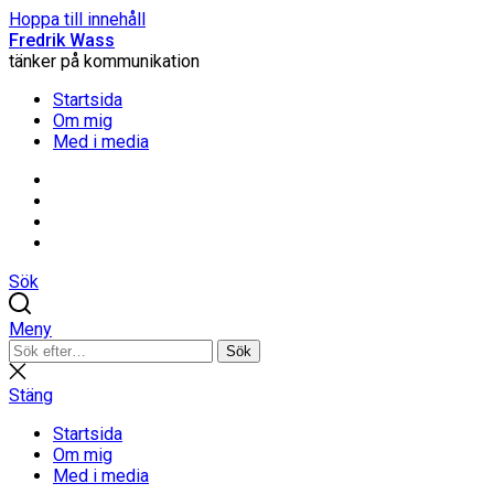
Hoppa till innehåll
Fredrik Wass
tänker på kommunikation
Startsida
Om mig
Med i media
Linkedin
Threads
Instagram
Facebook
Sök
Meny
Sök
Sök
efter:
Stäng
sökning
Stäng
Startsida
Om mig
Med i media