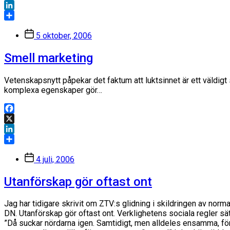
X
LinkedIn
Dela
Inläggsdatum
5 oktober, 2006
Smell marketing
Vetenskapsnytt påpekar det faktum att luktsinnet är ett väldi
komplexa egenskaper gör…
Facebook
X
LinkedIn
Dela
Inläggsdatum
4 juli, 2006
Utanförskap gör oftast ont
Jag har tidigare skrivit om ZTV:s glidning i skildringen av nor
DN. Utanförskap gör oftast ont. Verklighetens sociala regler sät
”Då suckar nördarna igen. Samtidigt, men alldeles ensamma, för