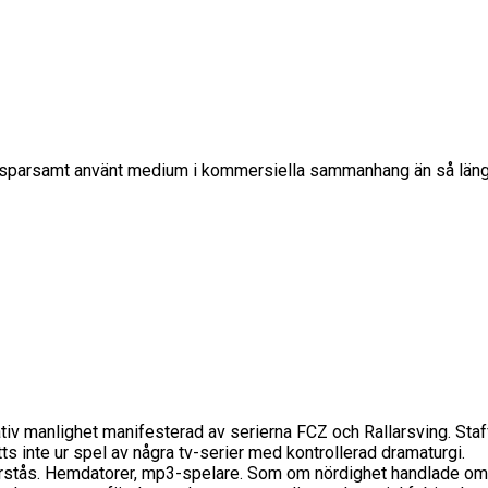
gt sparsamt använt medium i kommersiella sammanhang än så läng
mativ manlighet manifesterad av serierna FCZ och Rallarsving. Sta
ts inte ur spel av några tv-serier med kontrollerad dramaturgi.
stås. Hemdatorer, mp3-spelare. Som om nördighet handlade om pry