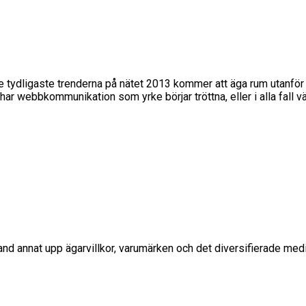
tydligaste trenderna på nätet 2013 kommer att äga rum utanför själv
r webbkommunikation som yrke börjar tröttna, eller i alla fall väl
d annat upp ägarvillkor, varumärken och det diversifierade media