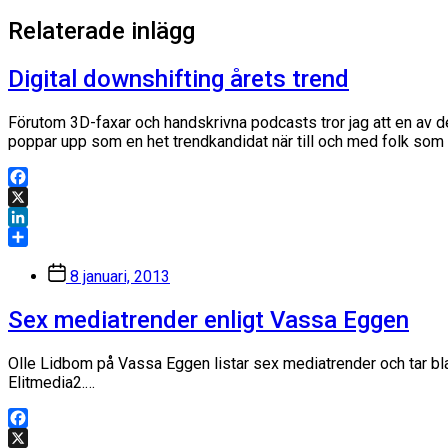
inlägg:
Relaterade inlägg
Digital downshifting årets trend
Förutom 3D-faxar och handskrivna podcasts tror jag att en av de 
poppar upp som en het trendkandidat när till och med folk som ha
Facebook
X
LinkedIn
Dela
Inläggsdatum
8 januari, 2013
Sex mediatrender enligt Vassa Eggen
Olle Lidbom på Vassa Eggen listar sex mediatrender och tar blan
Elitmedia2.…
Facebook