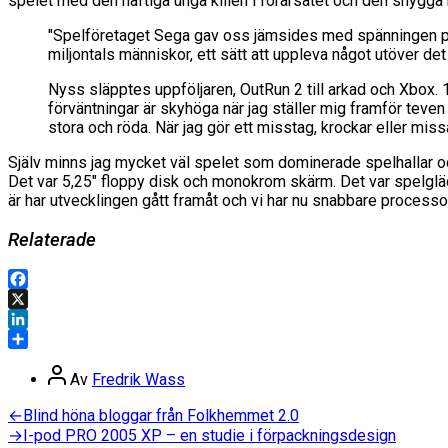
spelet med den häftiga unga killen i förarsätet och den snygg
"Spelföretaget Sega gav oss jämsides med spänningen på m
miljontals människor, ett sätt att uppleva något utöver det
Nyss släpptes uppföljaren, OutRun 2 till arkad och Xbox. 17
förväntningar är skyhöga när jag ställer mig framför teven
stora och röda. När jag gör ett misstag, krockar eller missar
Själv minns jag mycket väl spelet som dominerade spelhallar oc
Det var 5,25" floppy disk och monokrom skärm. Det var spelglä
är har utvecklingen gått framåt och vi har nu snabbare processo
Relaterade
Facebook
X
LinkedIn
Dela
Inläggsförfattare
Av
Fredrik Wass
Inläggsnavigering
Föregående
←
Blind höna bloggar från Folkhemmet 2.0
inlägg:
Nästa
→
I-pod PRO 2005 XP – en studie i förpackningsdesign