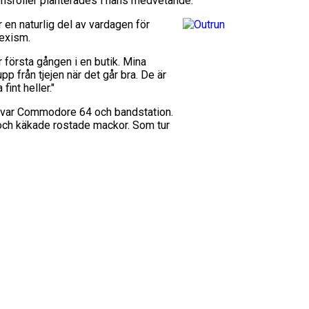
önsroller planterades i hans medvetande.
en naturlig del av vardagen för
sexism.
r första gången i en butik. Mina
p från tjejen när det går bra. De är
fint heller."
et var Commodore 64 och bandstation.
ch käkade rostade mackor. Som tur