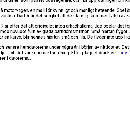
a blondinen som passiv passagerare, och hur uppfattningen om k
otorvägen, en mall för kvinnligt och manligt beteende. Spel är 
 vanliga. Därför är det sorgligt att de ständigt kommer fyllda av 
 år efter det att originalet intog arkadhallarna. Jag spelar det fö
 med huvudet fullt av glada barndomsminnen. Små hjärtan flyger up
 en kurva, blir hennes hjärtan små och lila. De flyger inte upp lika 
h senare hemdatorerna under några år i början av nittiotalet. D
dje. Och det var könsmaktsordning. Efter plugget drack vi
O’boy
o
rer i datorerna…