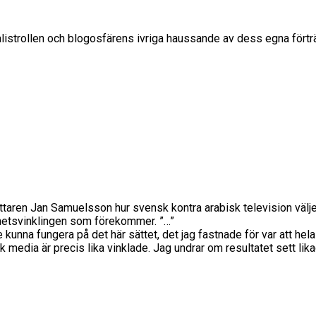
alistrollen och blogosfärens ivriga haussande av dess egna förträ
ttaren Jan Samuelsson hur svensk kontra arabisk television väljer
yhetsvinklingen som förekommer. ”…”
nna fungera på det här sättet, det jag fastnade för var att hela 
 media är precis lika vinklade. Jag undrar om resultatet sett lika