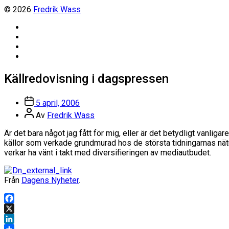
© 2026
Fredrik Wass
Linkedin
Threads
Instagram
Facebook
Källredovisning i dagspressen
Inläggsdatum
5 april, 2006
Inläggsförfattare
Av
Fredrik Wass
Är det bara något jag fått för mig, eller är det betydligt vanliga
källor som verkade grundmurad hos de största tidningarnas nät
verkar ha vänt i takt med diversifieringen av mediautbudet.
Från
Dagens Nyheter
.
Facebook
X
LinkedIn