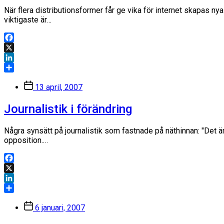
När flera distributionsformer får ge vika för internet skapas n
viktigaste är…
Facebook
X
LinkedIn
Dela
Inläggsdatum
13 april, 2007
Journalistik i förändring
Några synsätt på journalistik som fastnade på näthinnan: "Det 
opposition.…
Facebook
X
LinkedIn
Dela
Inläggsdatum
6 januari, 2007