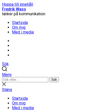
Hoppa till innehåll
Fredrik Wass
tänker på kommunikation
Startsida
Om mig
Med i media
Linkedin
Threads
Instagram
Facebook
Sök
Meny
Sök
Sök
efter:
Stäng
sökning
Stäng
Startsida
Om mig
Med i media