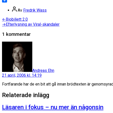
Dela
Inläggsförfattare
Av
Fredrik Wass
Inläggsnavigering
Föregående
←
Biobiljett 2.0
inlägg:
Nästa
→
Efterlysning av Viral-skandaler
inlägg:
1 kommentar
säger:
Andreas Ehn
21 april, 2006 kl. 14:19
Fortfarande har de en bit att gå innan brödtexten är genomsyrad 
Relaterade inlägg
Läsaren i fokus – nu mer än någonsin