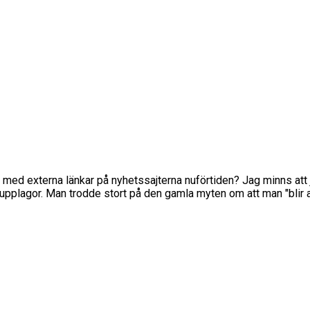
re med externa länkar på nyhetssajterna nuförtiden? Jag minns att ja
upplagor. Man trodde stort på den gamla myten om att man "blir a