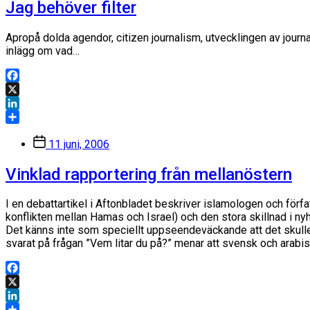
Jag behöver filter
Apropå dolda agendor, citizen journalism, utvecklingen av journ
inlägg om vad…
Facebook
X
LinkedIn
Dela
Inläggsdatum
11 juni, 2006
Vinklad rapportering från mellanöstern
I en debattartikel i Aftonbladet beskriver islamologen och förfa
konflikten mellan Hamas och Israel) och den stora skillnad i n
Det känns inte som speciellt uppseendeväckande att det skulle ku
svarat på frågan ”Vem litar du på?” menar att svensk och arabisk
Facebook
X
LinkedIn