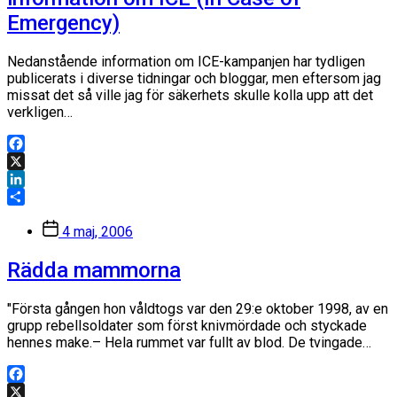
Emergency)
Nedanstående information om ICE-kampanjen har tydligen
publicerats i diverse tidningar och bloggar, men eftersom jag
missat det så ville jag för säkerhets skulle kolla upp att det
verkligen…
Facebook
X
LinkedIn
Dela
Inläggsdatum
4 maj, 2006
Rädda mammorna
"Första gången hon våldtogs var den 29:e oktober 1998, av en
grupp rebellsoldater som först knivmördade och styckade
hennes make.– Hela rummet var fullt av blod. De tvingade…
Facebook