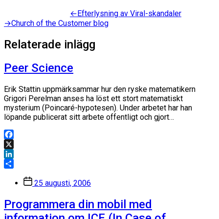
Inläggsnavigering
Föregående
←
Efterlysning av Viral-skandaler
inlägg:
Nästa
→
Church of the Customer blog
inlägg:
Relaterade inlägg
Peer Science
Erik Stattin uppmärksammar hur den ryske matematikern
Grigori Perelman anses ha löst ett stort matematiskt
mysterium (Poincaré-hypotesen). Under arbetet har han
löpande publicerat sitt arbete offentligt och gjort…
Facebook
X
LinkedIn
Dela
Inläggsdatum
25 augusti, 2006
Programmera din mobil med
information om ICE (In Case of