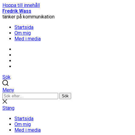
Hoppa till innehåll
Fredrik Wass
tänker på kommunikation
Startsida
Om mig
Med i media
Linkedin
Threads
Instagram
Facebook
Sök
Meny
Sök
Sök
efter:
Stäng
sökning
Stäng
Startsida
Om mig
Med i media