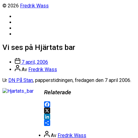
© 2026
Fredrik Wass
Linkedin
Threads
Instagram
Facebook
Vi ses på Hjärtats bar
Inläggsdatum
7 april, 2006
Inläggsförfattare
Av
Fredrik Wass
Ur
DN På Stan
, papperstidningen, fredagen den 7 april 2006.
Relaterade
Facebook
X
LinkedIn
Dela
Inläggsförfattare
Av
Fredrik Wass