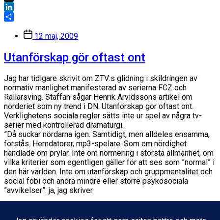
X
LinkedIn
Dela
Inläggsdatum
12 maj, 2009
Utanförskap gör oftast ont
Jag har tidigare skrivit om ZTV:s glidning i skildringen av
normativ manlighet manifesterad av serierna FCZ och
Rallarsving. Staffan sågar Henrik Arvidssons artikel om
nörderiet som ny trend i DN. Utanförskap gör oftast ont.
Verklighetens sociala regler sätts inte ur spel av några tv-
serier med kontrollerad dramaturgi.
”Då suckar nördarna igen. Samtidigt, men alldeles ensamma,
förstås. Hemdatorer, mp3-spelare. Som om nördighet
handlade om prylar. Inte om normering i största allmänhet, om
vilka kriterier som egentligen gäller för att ses som ”normal” i
den här världen. Inte om utanförskap och gruppmentalitet och
social fobi och andra mindre eller större psykosociala
”avvikelser”: ja, jag skriver
Facebook