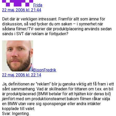
Frida
22 maj, 2006 kl. 21:44
Det där är verkligen intressant. Framför allt som ämne för
diskussion, så vad tycker du om saken – i synnerhet när
sådana filmer/TV-serier där produktplacering används sedan
sänds i SVT där reklam är förbjuden?
säger:
BisonFredrik
22 maj, 2006 kl. 22:14
Ja, definitionen av ”reklam” blir ju ganska viktig att få fram i ett
sånt sammanhang. Vad är skillnaden för tittaren om t.ex. en bil
är produktplacerad (BMW betalar för att hjälten kör deras bil)
jämfört med om produktionsteamet bakom filmen råkar välja
en BMW utan vare sig sponspengar eller andra intäkter
kopplade till valet.
Svar: Ingenting.