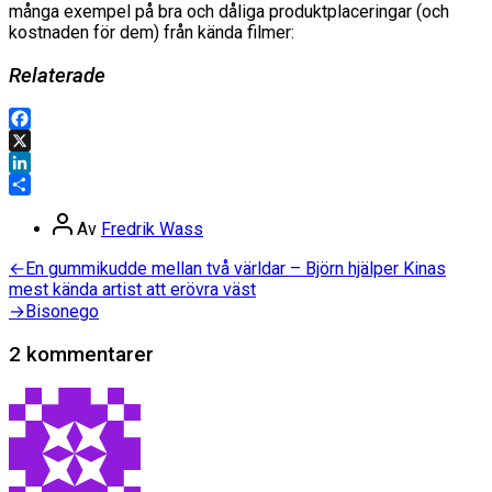
många exempel på bra och dåliga produktplaceringar (och
kostnaden för dem) från kända filmer:
Relaterade
Facebook
X
LinkedIn
Dela
Inläggsförfattare
Av
Fredrik Wass
Inläggsnavigering
Föregående
←
En gummikudde mellan två världar – Björn hjälper Kinas
inlägg:
mest kända artist att erövra väst
Nästa
→
Bisonego
inlägg:
2 kommentarer
säger: