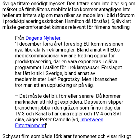
övriga tittare onödigt mycket. Den tittare som inte bryr sig om
märket på filmhjältens mobiltelefon kommer antagligen inte
heller att irritera sig om man råkar se modellen i bild (förutom
i produktplaceringsskräcken Hamilton då förstås). Självklart
måste genomförandet kännas relevant för filmens handling.
Från
Dagens Nyheter
:
"I december
förra året föreslog EU-kommissionen
nya, liberala tv-reklamregler. Bland annat vill EU:s
mediekommissionär Viviane Reding öppna för
produktplacering, där en vara exponeras i själva
programmet i stället för i reklampauser. Förslaget
har fått kritik i Sverige, bland annat av
medieminister Leif Pagrotsky. Men i branschen
tror man att en uppluckring är på väg.
– Det måste det bli, förr eller senare. Då kommer
marknaden att riktigt explodera. Dessutom slipper
branschen jobba i den gråzon som finns i dag där
TV 3 och Kanal 5 har sina regler och TV 4 och SVT
sina, säger Peter Carnello.[vd,
Inbetween
Entertainment
]"
Schysst film som både förklarar fenomenet och visar riktigt