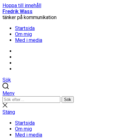
Hoppa till innehåll
Fredrik Wass
tänker på kommunikation
Startsida
Om mig
Med i media
Linkedin
Threads
Instagram
Facebook
Sök
Meny
Sök
Sök
efter:
Stäng
sökning
Stäng
Startsida
Om mig
Med i media