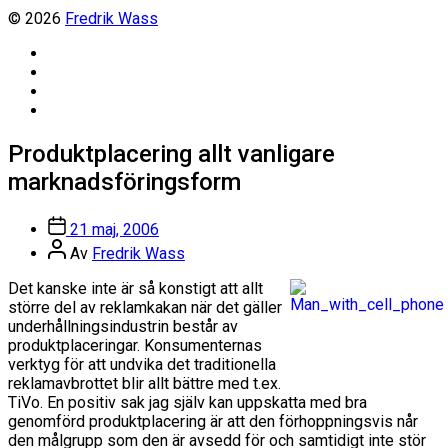
© 2026
Fredrik Wass
Linkedin
Threads
Instagram
Facebook
Produktplacering allt vanligare
marknadsföringsform
Inläggsdatum
21 maj, 2006
Inläggsförfattare
Av
Fredrik Wass
Det kanske inte är så konstigt att allt
större del av reklamkakan när det gäller
underhållningsindustrin består av
produktplaceringar. Konsumenternas
verktyg för att undvika det traditionella
reklamavbrottet blir allt bättre med t.ex.
TiVo. En positiv sak jag själv kan uppskatta med bra
genomförd produktplacering är att den förhoppningsvis når
den målgrupp som den är avsedd för och samtidigt inte stör