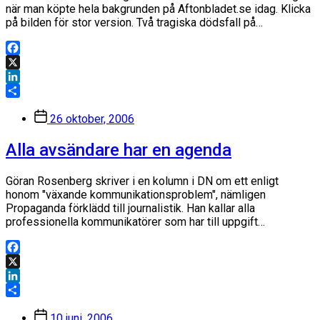
när man köpte hela bakgrunden på Aftonbladet.se idag. Klicka
på bilden för stor version. Två tragiska dödsfall på…
Facebook
X
LinkedIn
Dela
Inläggsdatum
26 oktober, 2006
Alla avsändare har en agenda
Göran Rosenberg skriver i en kolumn i DN om ett enligt
honom "växande kommunikationsproblem", nämligen
Propaganda förklädd till journalistik. Han kallar alla
professionella kommunikatörer som har till uppgift…
Facebook
X
LinkedIn
Dela
Inläggsdatum
10 juni, 2006