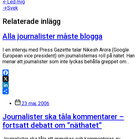
Inläggsnavigering
Föregående
←
Led mig
inlägg:
Nästa
→
Svek
inlägg:
Relaterade inlägg
Alla journalister måste blogga
I en intervju med Press Gazette talar Nikesh Arora (Google
European vice president) om journalisternas roll på nätet. Han
menar att journalister som inte lyckas behålla greppet om…
Facebook
X
LinkedIn
Dela
Inläggsdatum
23 maj, 2006
Journalister ska tåla kommentarer –
fortsatt debatt om ”näthatet”
Journalister ska tåla att granskas och kommenteras av