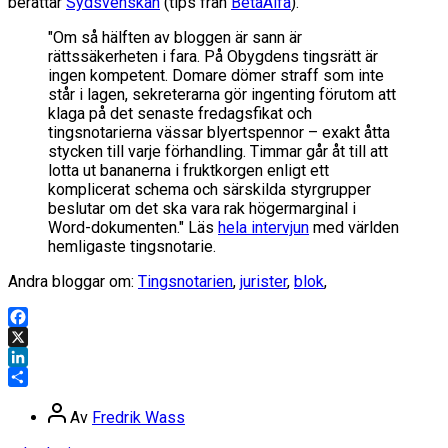
berättar
Sydsvenskan
(tips från
BetaAlfa
).
"Om så hälften av bloggen är sann är
rättssäkerheten i fara. På Obygdens tingsrätt är
ingen kompetent. Domare dömer straff som inte
står i lagen, sekreterarna gör ingenting förutom att
klaga på det senaste fredagsfikat och
tingsnotarierna vässar blyertspennor – exakt åtta
stycken till varje förhandling. Timmar går åt till att
lotta ut bananerna i fruktkorgen enligt ett
komplicerat schema och särskilda styrgrupper
beslutar om det ska vara rak högermarginal i
Word-dokumenten." Läs
hela intervjun
med världen
hemligaste tingsnotarie.
Andra bloggar om:
Tingsnotarien
,
jurister
,
blok
,
Facebook
X
LinkedIn
Dela
Inläggsförfattare
Av
Fredrik Wass