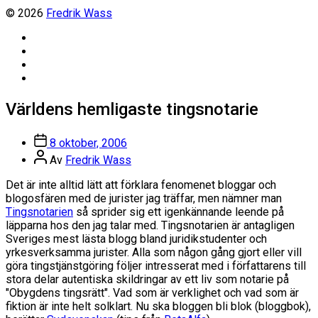
© 2026
Fredrik Wass
Linkedin
Threads
Instagram
Facebook
Världens hemligaste tingsnotarie
Inläggsdatum
8 oktober, 2006
Inläggsförfattare
Av
Fredrik Wass
Det är inte alltid lätt att förklara fenomenet bloggar och
blogosfären med de jurister jag träffar, men nämner man
Tingsnotarien
så sprider sig ett igenkännande leende på
läpparna hos den jag talar med. Tingsnotarien är antagligen
Sveriges mest lästa blogg bland juridikstudenter och
yrkesverksamma jurister. Alla som någon gång gjort eller vill
göra tingstjänstgöring följer intresserat med i författarens till
stora delar autentiska skildringar av ett liv som notarie på
"Obygdens tingsrätt". Vad som är verklighet och vad som är
fiktion är inte helt solklart. Nu ska bloggen bli blok (bloggbok),