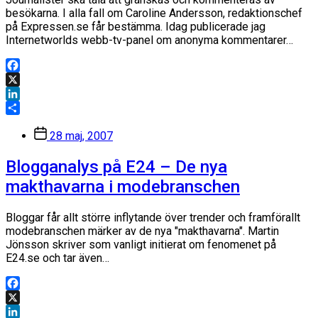
besökarna. I alla fall om Caroline Andersson, redaktionschef
på Expressen.se får bestämma. Idag publicerade jag
Internetworlds webb-tv-panel om anonyma kommentarer…
Facebook
X
LinkedIn
Dela
Inläggsdatum
28 maj, 2007
Blogganalys på E24 – De nya
makthavarna i modebranschen
Bloggar får allt större inflytande över trender och framförallt
modebranschen märker av de nya "makthavarna". Martin
Jönsson skriver som vanligt initierat om fenomenet på
E24.se och tar även…
Facebook
X