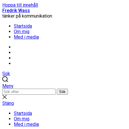
Hoppa till innehåll
Fredrik Wass
tänker på kommunikation
Startsida
Om mig
Med i media
Linkedin
Threads
Instagram
Facebook
Sök
Meny
Sök
Sök
efter:
Stäng
sökning
Stäng
Startsida
Om mig
Med i media