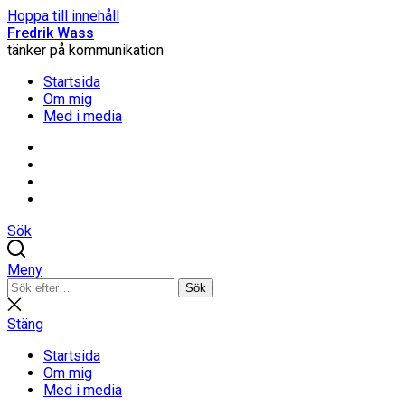
Hoppa till innehåll
Fredrik Wass
tänker på kommunikation
Startsida
Om mig
Med i media
Linkedin
Threads
Instagram
Facebook
Sök
Meny
Sök
Sök
efter:
Stäng
sökning
Stäng
Startsida
Om mig
Med i media