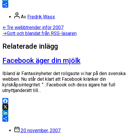
LinkedIn
Dela
Inläggsförfattare
Av
Fredrik Wass
Inläggsnavigering
Föregående
←
Tre webbtrender inför 2007
inlägg:
Nästa
→
Gott och blandat från RSS-läsaren
inlägg:
Relaterade inlägg
Facebook äger din mjölk
Ibland är Fantasinyheter det roligaste vi har på den svenska
webben. Nu står det klart att Facebook kränker din
kylskåpsintegritet: "…Facebook och dess ägare har full
utnyttjanderätt till…
Facebook
X
LinkedIn
Dela
Inläggsdatum
20 november, 2007