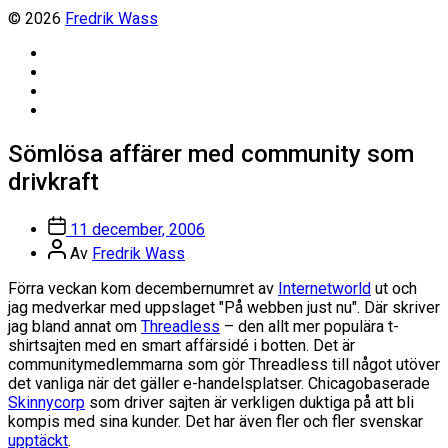
© 2026
Fredrik Wass
Linkedin
Threads
Instagram
Facebook
Sömlösa affärer med community som
drivkraft
Inläggsdatum
11 december, 2006
Inläggsförfattare
Av
Fredrik Wass
Förra veckan kom decembernumret av
Internetworld
ut och
jag medverkar med uppslaget "På webben just nu". Där skriver
jag bland annat om
Threadless
– den allt mer populära t-
shirtsajten med en smart affärsidé i botten. Det är
communitymedlemmarna som gör Threadless till något utöver
det vanliga när det gäller e-handelsplatser. Chicagobaserade
Skinnycorp
som driver sajten är verkligen duktiga på att bli
kompis med sina kunder. Det har även fler och fler svenskar
upptäckt
.