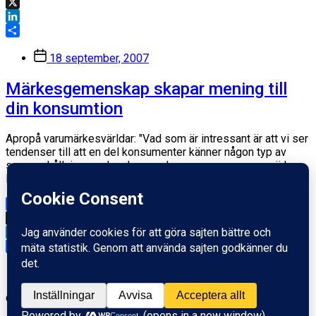
Facebook
X
LinkedIn
Dela
Inläggsdatum
18 september, 2007
Märkesgemenskap skapar mening till
din konsumtion
Apropå varumärkesvärldar: "Vad som är intressant är att vi ser
tendenser till att en del konsumenter känner någon typ av
sammanhållning med andra som konsumerar samma märke.
I…
Facebook
X
LinkedIn
Dela
Inläggsdatum
16 november, 2006
© 2026
Fredrik Wass