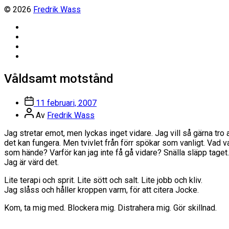
© 2026
Fredrik Wass
Linkedin
Threads
Instagram
Facebook
Våldsamt motstånd
Inläggsdatum
11 februari, 2007
Inläggsförfattare
Av
Fredrik Wass
Jag stretar emot, men lyckas inget vidare. Jag vill så gärna tro a
det kan fungera. Men tvivlet från förr spökar som vanligt. Vad v
som hände? Varför kan jag inte få gå vidare? Snälla släpp taget. J
Jag är värd det.
Lite terapi och sprit. Lite sött och salt. Lite jobb och kliv.
Jag slåss och håller kroppen varm, för att citera Jocke.
Kom, ta mig med. Blockera mig. Distrahera mig. Gör skillnad.