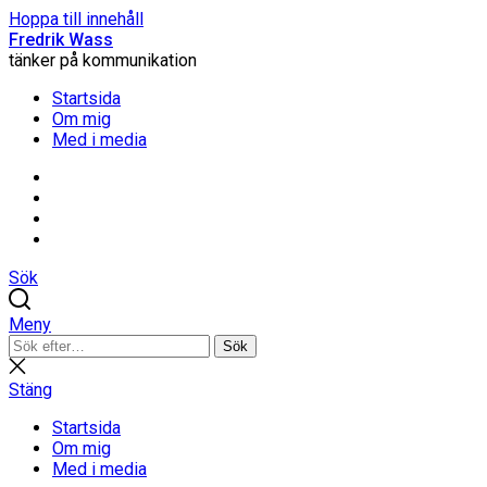
Hoppa till innehåll
Fredrik Wass
tänker på kommunikation
Startsida
Om mig
Med i media
Linkedin
Threads
Instagram
Facebook
Sök
Meny
Sök
Sök
efter:
Stäng
sökning
Stäng
Startsida
Om mig
Med i media