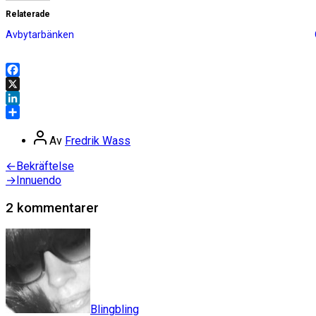
Relaterade
Avbytarbänken
Facebook
X
LinkedIn
Dela
Inläggsförfattare
Av
Fredrik Wass
Inläggsnavigering
Föregående
←
Bekräftelse
inlägg:
Nästa
→
Innuendo
inlägg:
2 kommentarer
säger:
Blingbling