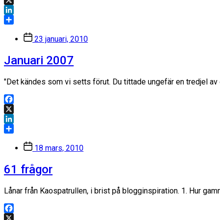
X
LinkedIn
Dela
Inläggsdatum
23 januari, 2010
Januari 2007
"Det kändes som vi setts förut. Du tittade ungefär en tredjel av 
Facebook
X
LinkedIn
Dela
Inläggsdatum
18 mars, 2010
61 frågor
Lånar från Kaospatrullen, i brist på blogginspiration. 1. Hur gam
Facebook