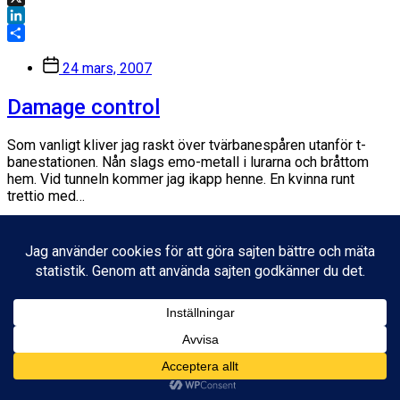
X
LinkedIn
Dela
Inläggsdatum
24 mars, 2007
Damage control
Som vanligt kliver jag raskt över tvärbanespåren utanför t-
banestationen. Nån slags emo-metall i lurarna och bråttom
hem. Vid tunneln kommer jag ikapp henne. En kvinna runt
trettio med…
Facebook
X
LinkedIn
Dela
Inläggsdatum
17 april, 2007
© 2026
Fredrik Wass
Tema av
Anders Norén