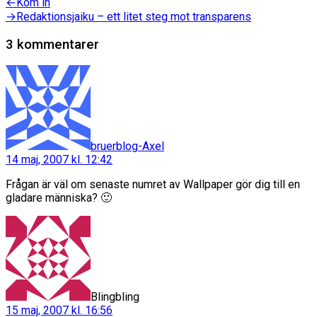
Inläggsnavigering
Föregående
←
Kom in
inlägg:
Nästa
→
Redaktionsjaiku – ett litet steg mot transparens
inlägg:
3 kommentarer
säger:
bruerblog-Axel
14 maj, 2007 kl. 12:42
Frågan är väl om senaste numret av Wallpaper gör dig till en
gladare människa? 🙂
säger:
Blingbling
15 maj, 2007 kl. 16:56