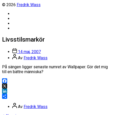
© 2026
Fredrik Wass
Linkedin
Threads
Instagram
Facebook
Livsstilsmarkör
Inläggsdatum
14 maj, 2007
Inläggsförfattare
Av
Fredrik Wass
På sängen ligger senaste numret av Wallpaper. Gör det mig
till en bättre människa?
Facebook
X
LinkedIn
Dela
Inläggsförfattare
Av
Fredrik Wass