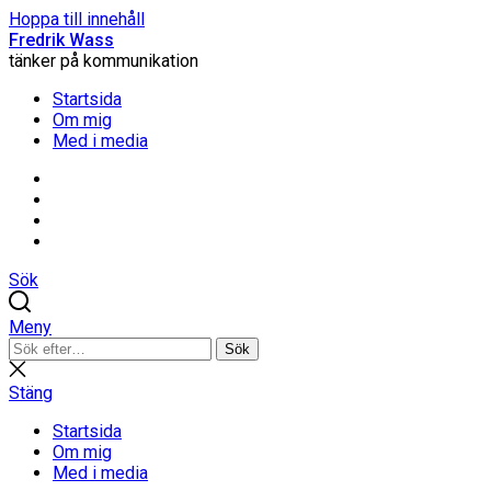
Hoppa till innehåll
Fredrik Wass
tänker på kommunikation
Startsida
Om mig
Med i media
Linkedin
Threads
Instagram
Facebook
Sök
Meny
Sök
Sök
efter:
Stäng
sökning
Stäng
Startsida
Om mig
Med i media