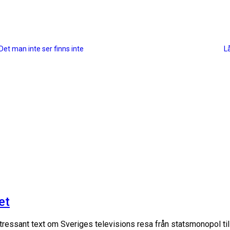
Det man inte ser finns inte
L
et
ntressant text om Sveriges televisions resa från statsmonopol til