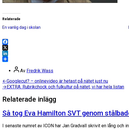
Relaterade
En vanlig dag i skolan
Facebook
X
LinkedIn
Dela
Inläggsförfattare
Av
Fredrik Wass
Inläggsnavigering
Föregående
←
Googlecut? – onlinevideo är hetast på nätet just nu
inlägg:
Nästa
→
EXTRA: Rubrikchock och fulkultur på nätet, vi har hela listan
inlägg:
Relaterade inlägg
Så tog Eva Hamilton SVT genom stålbad
I senaste numret av ICON har Jan Gradvall skrivit en lång och i