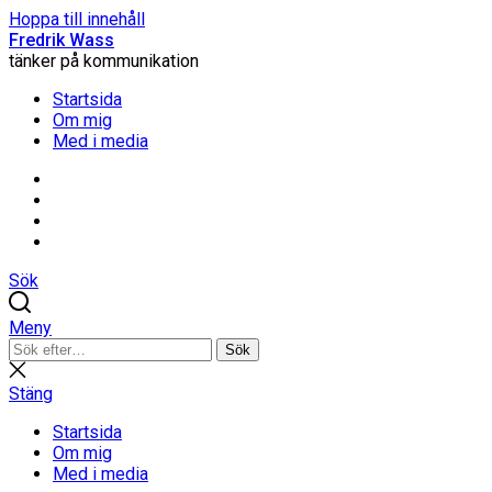
Hoppa till innehåll
Fredrik Wass
tänker på kommunikation
Startsida
Om mig
Med i media
Linkedin
Threads
Instagram
Facebook
Sök
Meny
Sök
Sök
efter:
Stäng
sökning
Stäng
Startsida
Om mig
Med i media