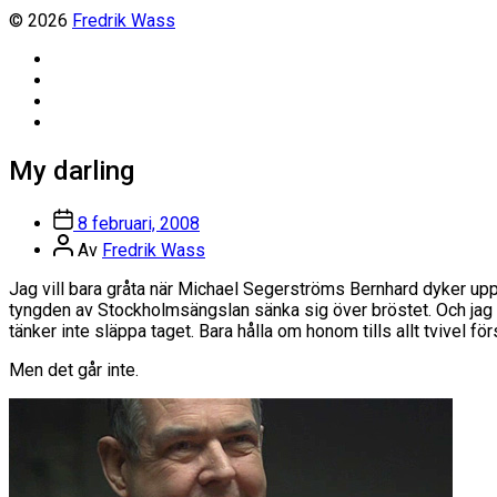
© 2026
Fredrik Wass
Linkedin
Threads
Instagram
Facebook
My darling
Inläggsdatum
8 februari, 2008
Inläggsförfattare
Av
Fredrik Wass
Jag vill bara gråta när Michael Segerströms Bernhard dyker upp 
tyngden av Stockholmsängslan sänka sig över bröstet. Och jag vill
tänker inte släppa taget. Bara hålla om honom tills allt tvivel förs
Men det går inte.