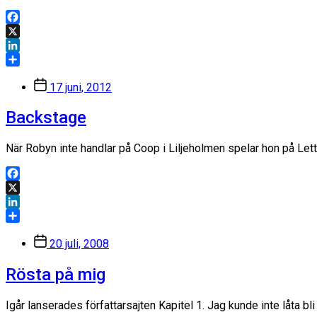
Facebook
X
LinkedIn
Dela
Inläggsdatum
17 juni, 2012
Backstage
När Robyn inte handlar på Coop i Liljeholmen spelar hon på Lette
Facebook
X
LinkedIn
Dela
Inläggsdatum
20 juli, 2008
Rösta på mig
Igår lanserades författarsajten Kapitel 1. Jag kunde inte låta bl