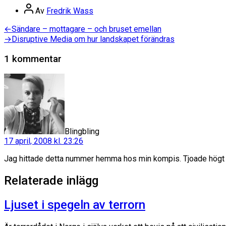
Dela
Inläggsförfattare
Av
Fredrik Wass
Inläggsnavigering
Föregående
←
Sändare – mottagare – och bruset emellan
inlägg:
Nästa
→
Disruptive Media om hur landskapet förändras
inlägg:
1 kommentar
säger:
Blingbling
17 april, 2008 kl. 23:26
Jag hittade detta nummer hemma hos min kompis. Tjoade högt a
Relaterade inlägg
Ljuset i spegeln av terrorn