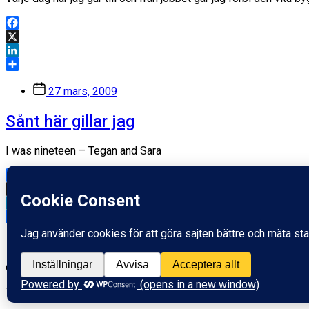
Facebook
X
LinkedIn
Dela
Inläggsdatum
27 mars, 2009
Sånt här gillar jag
I was nineteen – Tegan and Sara
Facebook
X
LinkedIn
Dela
Inläggsdatum
12 november, 2008
© 2026
Fredrik Wass
Tema av
Anders Norén