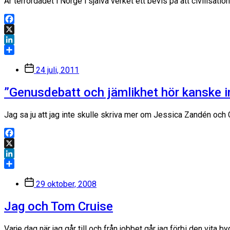
Är terrordådet i Norge i själva verket ett bevis på att civilisati
Facebook
X
LinkedIn
Dela
Inläggsdatum
24 juli, 2011
”Genusdebatt och jämlikhet hör kanske 
Jag sa ju att jag inte skulle skriva mer om Jessica Zandén och 
Facebook
X
LinkedIn
Dela
Inläggsdatum
29 oktober, 2008
Jag och Tom Cruise
Varje dag när jag går till och från jobbet går jag förbi den v