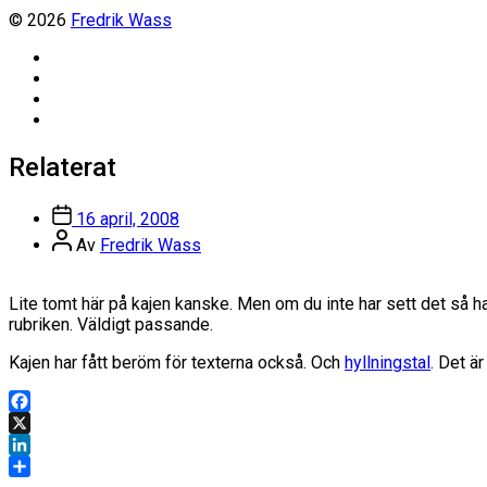
© 2026
Fredrik Wass
Linkedin
Threads
Instagram
Facebook
Relaterat
Inläggsdatum
16 april, 2008
Inläggsförfattare
Av
Fredrik Wass
Lite tomt här på kajen kanske. Men om du inte har sett det så h
rubriken. Väldigt passande.
Kajen har fått beröm för texterna också. Och
hyllningstal
. Det är 
Facebook
X
LinkedIn