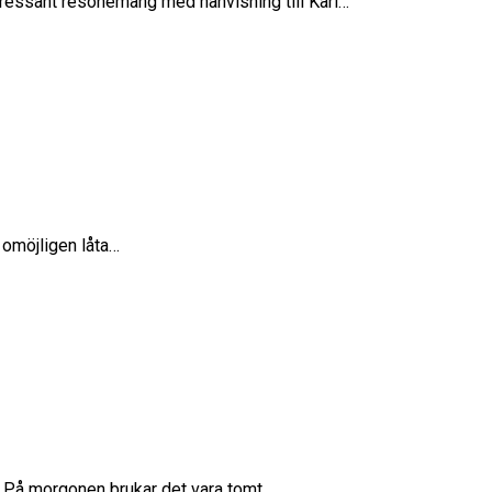
 intressant resonemang med hänvisning till Karl…
 omöjligen låta…
t. På morgonen brukar det vara tomt…