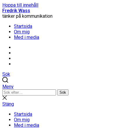
Hoppa till innehåll
Fredrik Wass
tänker på kommunikation
Startsida
Om mig
Med i media
Linkedin
Threads
Instagram
Facebook
Sök
Meny
Sök
Sök
efter:
Stäng
sökning
Stäng
Startsida
Om mig
Med i media