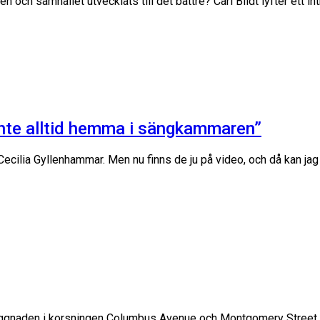
onen och samhället utvecklats till det bättre? Carl Bildt lyfter ett
inte alltid hemma i sängkammaren”
Cecilia Gyllenhammar. Men nu finns de ju på video, och då kan jag
ita byggnaden i korsningen Columbus Avenue och Montgomery Stree