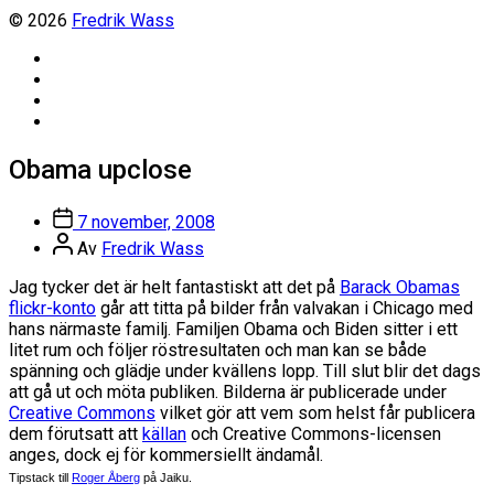
© 2026
Fredrik Wass
Linkedin
Threads
Instagram
Facebook
Obama upclose
Inläggsdatum
7 november, 2008
Inläggsförfattare
Av
Fredrik Wass
Jag tycker det är helt fantastiskt att det på
Barack Obamas
flickr-konto
går att titta på bilder från valvakan i Chicago med
hans närmaste familj. Familjen Obama och Biden sitter i ett
litet rum och följer röstresultaten och man kan se både
spänning och glädje under kvällens lopp. Till slut blir det dags
att gå ut och möta publiken. Bilderna är publicerade under
Creative Commons
vilket gör att vem som helst får publicera
dem förutsatt att
källan
och Creative Commons-licensen
anges, dock ej för kommersiellt ändamål.
Tipstack till
Roger Åberg
på Jaiku.