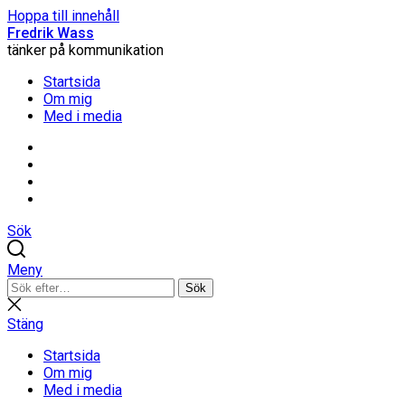
Hoppa till innehåll
Fredrik Wass
tänker på kommunikation
Startsida
Om mig
Med i media
Linkedin
Threads
Instagram
Facebook
Sök
Meny
Sök
Sök
efter:
Stäng
sökning
Stäng
Startsida
Om mig
Med i media