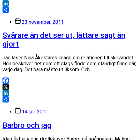
X
LinkedIn
Dela
Inläggsdatum
23 november, 2011
Svårare än det ser ut, lättare sagt än
gjort
Jag läser Nina Åkestams inlägg om relationen till skrivandet.
Hon beskriver det som ett slags flöde som ständigt finns där,
varje dag. Det bara måste ut liksom. Och…
Facebook
X
LinkedIn
Dela
Inläggsdatum
14 juli, 2011
Barbro och jag
Idag flyttar jag in i kollektivet Barbro på spångatan i Malmö.