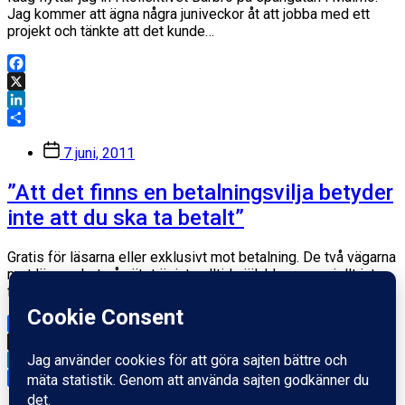
Jag kommer att ägna några juniveckor åt att jobba med ett
projekt och tänkte att det kunde…
Facebook
X
LinkedIn
Dela
Inläggsdatum
7 juni, 2011
”Att det finns en betalningsvilja betyder
inte att du ska ta betalt”
Gratis för läsarna eller exklusivt mot betalning. De två vägarna
mot lönsamhet på nätet är inte alltid självklara, speciellt inte
för mediehusen. Joakim Jardenberg vecklar ut sina tankar…
Facebook
X
LinkedIn
Dela