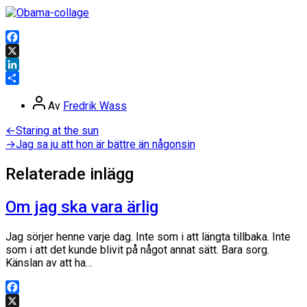
Facebook
X
LinkedIn
Dela
Inläggsförfattare
Av
Fredrik Wass
Inläggsnavigering
Föregående
←
Staring at the sun
inlägg:
Nästa
→
Jag sa ju att hon är bättre än någonsin
inlägg:
Relaterade inlägg
Om jag ska vara ärlig
Jag sörjer henne varje dag. Inte som i att längta tillbaka. Inte
som i att det kunde blivit på något annat sätt. Bara sorg.
Känslan av att ha…
Facebook