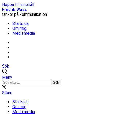
Hoppa till innehåll
Fredrik Wass
tänker på kommunikation
Startsida
Om mig
Med i media
Linkedin
Threads
Instagram
Facebook
Sök
Meny
Sök
Sök
efter:
Stäng
sökning
Stäng
Startsida
Om mig
Med i media