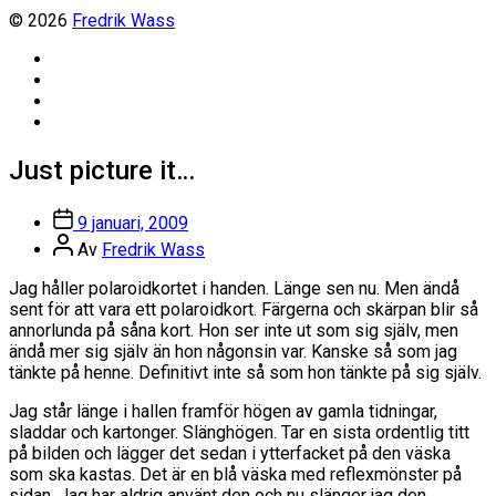
© 2026
Fredrik Wass
Linkedin
Threads
Instagram
Facebook
Just picture it…
Inläggsdatum
9 januari, 2009
Inläggsförfattare
Av
Fredrik Wass
Jag håller polaroidkortet i handen. Länge sen nu. Men ändå
sent för att vara ett polaroidkort. Färgerna och skärpan blir så
annorlunda på såna kort. Hon ser inte ut som sig själv, men
ändå mer sig själv än hon någonsin var. Kanske så som jag
tänkte på henne. Definitivt inte så som hon tänkte på sig själv.
Jag står länge i hallen framför högen av gamla tidningar,
sladdar och kartonger. Slänghögen. Tar en sista ordentlig titt
på bilden och lägger det sedan i ytterfacket på den väska
som ska kastas. Det är en blå väska med reflexmönster på
sidan. Jag har aldrig använt den och nu slänger jag den