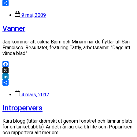
LinkedIn
Dela
Inläggsdatum
9 maj, 2009
Vänner
Jag kommer att sakna Björn och Miriam när de flyttar till San
Francisco. Resultatet, featuring Tattly, arbetsnamn: ”Dags att
vända blad”
Facebook
X
LinkedIn
Dela
Inläggsdatum
4 mars, 2012
Intropervers
Kära blogg (tittar drömskt ut genom fönstret och lämnar plats
för en tankebubbla). Är det i år jag ska bli lite som Popjunkien
och rapportera allt mer om…