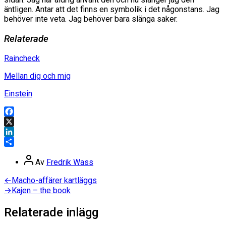
äntligen. Antar att det finns en symbolik i det någonstans. Jag
behöver inte veta. Jag behöver bara slänga saker.
Relaterade
Raincheck
Mellan dig och mig
Einstein
Facebook
X
LinkedIn
Dela
Inläggsförfattare
Av
Fredrik Wass
Inläggsnavigering
Föregående
←
Macho-affärer kartläggs
inlägg:
Nästa
→
Kajen – the book
inlägg:
Relaterade inlägg