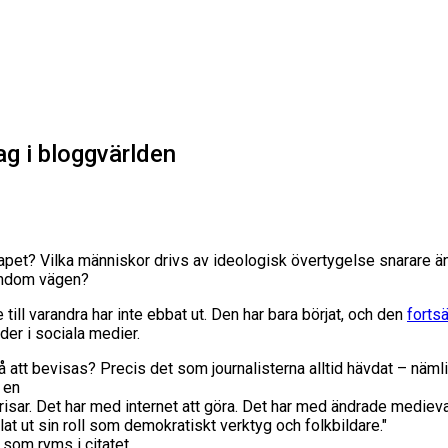
g i bloggvärlden
pet? Vilka människor drivs av ideologisk övertygelse snarare än
rndom vägen?
ill varandra har inte ebbat ut. Den har bara börjat, och den
fortsä
der i sociala medier.
å att bevisas? Precis det som journalisterna alltid hävdat – nämli
 en
a krisar. Det har med internet att göra. Det har med ändrade medi
at ut sin roll som demokratiskt verktyg och folkbildare."
 som ryms i citatet.