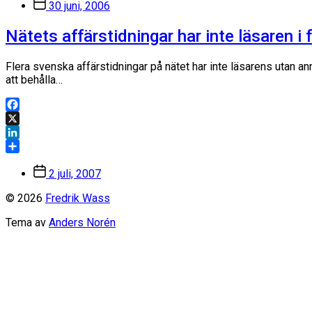
Inläggsdatum
30 juni, 2006
Nätets affärstidningar har inte läsaren i 
Flera svenska affärstidningar på nätet har inte läsarens utan 
att behålla…
Facebook
X
LinkedIn
Dela
Inläggsdatum
2 juli, 2007
© 2026
Fredrik Wass
Tema av
Anders Norén