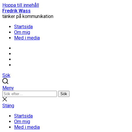
Hoppa till innehåll
Fredrik Wass
tänker på kommunikation
Startsida
Om mig
Med i media
Linkedin
Threads
Instagram
Facebook
Sök
Meny
Sök
Sök
efter:
Stäng
sökning
Stäng
Startsida
Om mig
Med i media