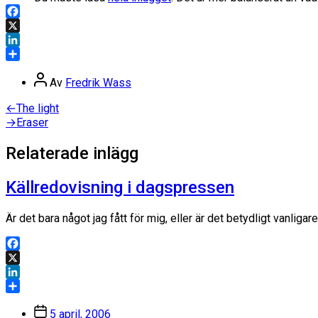
Facebook
X
LinkedIn
Dela
Inläggsförfattare
Av
Fredrik Wass
Inläggsnavigering
Föregående
←
The light
inlägg:
Nästa
→
Eraser
inlägg:
Relaterade inlägg
Källredovisning i dagspressen
Är det bara något jag fått för mig, eller är det betydligt vanlig
Facebook
X
LinkedIn
Dela
Inläggsdatum
5 april, 2006