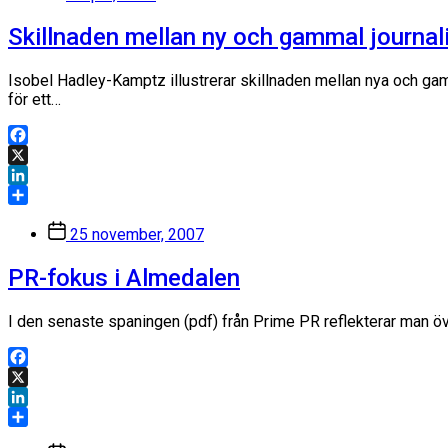
Skillnaden mellan ny och gammal journali
Isobel Hadley-Kamptz illustrerar skillnaden mellan nya och ga
för ett…
Facebook
X
LinkedIn
Dela
Inläggsdatum
25 november, 2007
PR-fokus i Almedalen
I den senaste spaningen (pdf) från Prime PR reflekterar man ö
Facebook
X
LinkedIn
Dela