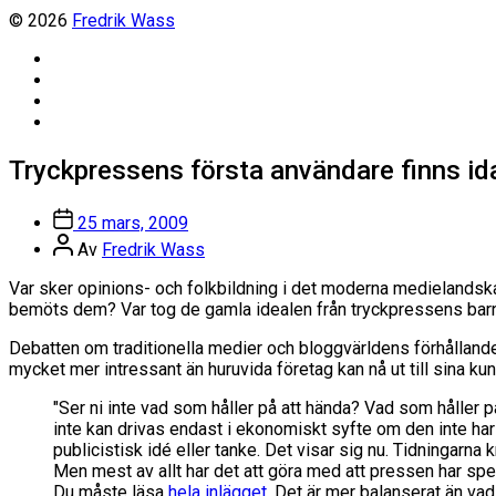
© 2026
Fredrik Wass
Linkedin
Threads
Instagram
Facebook
Tryckpressens första användare finns ida
Inläggsdatum
25 mars, 2009
Inläggsförfattare
Av
Fredrik Wass
Var sker opinions- och folkbildning i det moderna medielandska
bemöts dem? Var tog de gamla idealen från tryckpressens ba
Debatten om traditionella medier och bloggvärldens förhållande t
mycket mer intressant än huruvida företag kan nå ut till sina kun
"Ser ni inte vad som håller på att hända? Vad som håller p
inte kan drivas endast i ekonomiskt syfte om den inte har
publicistisk idé eller tanke. Det visar sig nu. Tidningarn
Men mest av allt har det att göra med att pressen har spel
Du måste läsa
hela inlägget
. Det är mer balanserat än vad