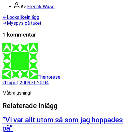
Dela
Inläggsförfattare
Av
Fredrik Wass
Inläggsnavigering
Föregående
←
Lookalikeinlägg
inlägg:
Nästa
→
Myspys på taket
inlägg:
1 kommentar
säger:
Therrorese
20 april, 2009 kl. 20:04
Måbraläsning!
Relaterade inlägg
”Vi var allt utom så som jag hoppades
på”