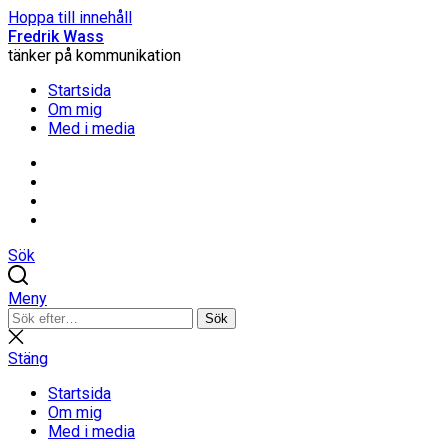
Hoppa till innehåll
Fredrik Wass
tänker på kommunikation
Startsida
Om mig
Med i media
Linkedin
Threads
Instagram
Facebook
Sök
Meny
Sök
Sök
efter:
Stäng
sökning
Stäng
Startsida
Om mig
Med i media