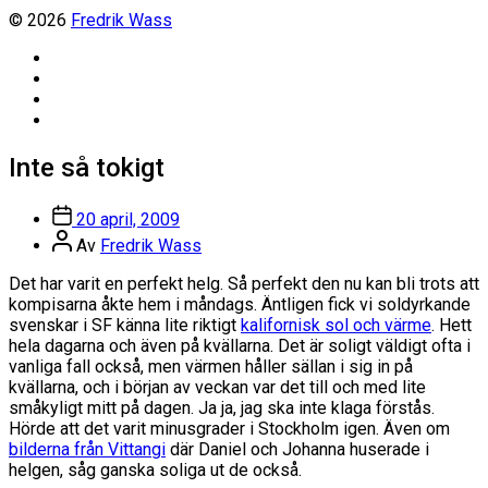
© 2026
Fredrik Wass
Linkedin
Threads
Instagram
Facebook
Inte så tokigt
Inläggsdatum
20 april, 2009
Inläggsförfattare
Av
Fredrik Wass
Det har varit en perfekt helg. Så perfekt den nu kan bli trots att
kompisarna åkte hem i måndags. Äntligen fick vi soldyrkande
svenskar i SF känna lite riktigt
kalifornisk sol och värme
. Hett
hela dagarna och även på kvällarna. Det är soligt väldigt ofta i
vanliga fall också, men värmen håller sällan i sig in på
kvällarna, och i början av veckan var det till och med lite
småkyligt mitt på dagen. Ja ja, jag ska inte klaga förstås.
Hörde att det varit minusgrader i Stockholm igen. Även om
bilderna från Vittangi
där Daniel och Johanna huserade i
helgen, såg ganska soliga ut de också.