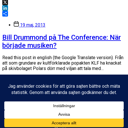
Facebook
X
LinkedIn
Dela
Inläggsdatum
19 maj, 2013
Bill Drummond på The Conference: När
började musiken?
Read this post in english (the Google Translate version). Från
att som grundare av kultförklarade popakten KLF ha knackat
på skivbolaget Polars dörr med viljan att tala med…
Facebook
X
LinkedIn
Dela
Inläggsdatum
25 augusti, 2011
© 2026
Fredrik Wass
Tema av
Anders Norén