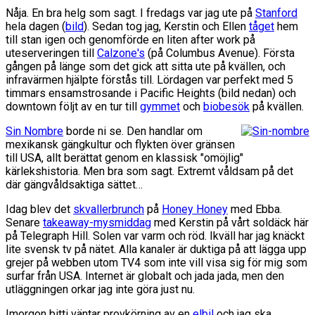
Nåja. En bra helg som sagt. I fredags var jag ute på
Stanford
hela dagen (
bild
). Sedan tog jag, Kerstin och Ellen
tåget
hem
till stan igen och genomförde en liten after work på
uteserveringen till
Calzone's
(på Columbus Avenue). Första
gången på länge som det gick att sitta ute på kvällen, och
infravärmen hjälpte förstås till. Lördagen var perfekt med 5
timmars ensamstrosande i Pacific Heights (bild nedan) och
downtown följt av en tur till
gymmet
och
biobesök
på kvällen.
Sin Nombre
borde ni se. Den handlar om
mexikansk gängkultur och flykten över gränsen
till USA, allt berättat genom en klassisk "omöjlig"
kärlekshistoria. Men bra som sagt. Extremt våldsam på det
där gängvåldsaktiga sättet…
Idag blev det
skvallerbrunch
på
Honey Honey
med Ebba.
Senare
takeaway-mysmiddag
med Kerstin på vårt soldäck här
på Telegraph Hill. Solen var varm och röd. Ikväll har jag knäckt
lite svensk tv på nätet. Alla kanaler är duktiga på att lägga upp
grejer på webben utom TV4 som inte vill visa sig för mig som
surfar från USA. Internet är globalt och jada jada, men den
utläggningen orkar jag inte göra just nu.
Imorgon bitti väntar provkörning av en
elbil
och jag ska