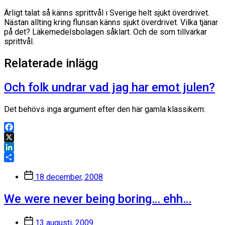
Ärligt talat så känns sprittvål i Sverige helt sjukt överdrivet.
Nästan allting kring flunsan känns sjukt överdrivet. Vilka tjänar
på det? Läkemedelsbolagen såklart. Och de som tillvärkar
sprittvål.
Relaterade inlägg
Och folk undrar vad jag har emot julen?
Det behövs inga argument efter den här gamla klassikern:
Facebook
X
LinkedIn
Dela
Inläggsdatum
18 december, 2008
We were never being boring… ehh…
Inläggsdatum
13 augusti, 2009