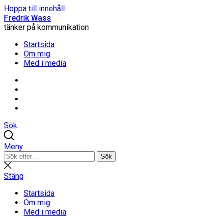
Hoppa till innehåll
Fredrik Wass
tänker på kommunikation
Startsida
Om mig
Med i media
Linkedin
Threads
Instagram
Facebook
Sök
Meny
Sök
Sök
efter:
Stäng
sökning
Stäng
Startsida
Om mig
Med i media