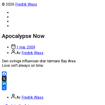
© 2026
Fredrik Wass
Linkedin
Threads
Instagram
Facebook
Apocalypse Now
Inläggsdatum
1 maj, 2009
Inläggsförfattare
Av
Fredrik Wass
Den sviniga influensan drar närmare Bay Area.
Love isn't always on time.
Facebook
X
LinkedIn
Dela
Inläggsförfattare
Av
Fredrik Wass