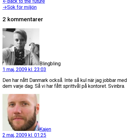
Inläggsnavigering
Föregående
←
Back to the future
inlägg:
Nästa
→
Sök för miljön
inlägg:
2 kommentarer
säger:
Blingbling
1 maj, 2009 kl. 23:03
Den har nått Danmark också. Inte så kul när jag jobbar med
dem varje dag. Så vi har fått sprittvål på kontoret. Svinbra.
säger:
Kajen
2 maj, 2009 kl. 01:25