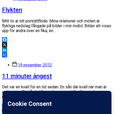
Flykten
Mitt liv är ett porträttflöde. Mina relationer och möten är
flyktiga nedslag fångade på bilder i min mobil. Bilder att visas
upp för andra över en fika, en…
Facebook
X
LinkedIn
Dela
Inläggsdatum
19 november, 2012
11 minuter ångest
Det var en kväll för en tid sedan. En sån där kväll när man är
under isen. En sån kväll man lagrar upp till, efter veckor av
mentalt…
Facebook