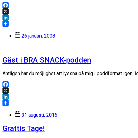
Facebook
X
LinkedIn
Dela
Inläggsdatum
26 januari, 2008
Gäst i BRA SNACK-podden
Äntligen har du möjlighet att lyssna på mig i poddformat igen. 
Facebook
X
LinkedIn
Dela
Inläggsdatum
31 augusti, 2016
Grattis Tage!