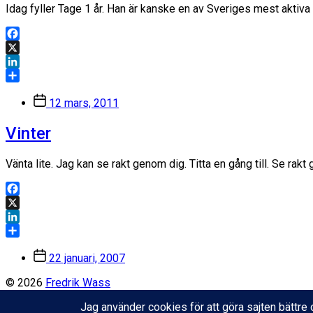
Idag fyller Tage 1 år. Han är kanske en av Sveriges mest aktiva
Facebook
X
LinkedIn
Dela
Inläggsdatum
12 mars, 2011
Vinter
Vänta lite. Jag kan se rakt genom dig. Titta en gång till. Se rak
Facebook
X
LinkedIn
Dela
Inläggsdatum
22 januari, 2007
© 2026
Fredrik Wass
Tema av
Anders Norén