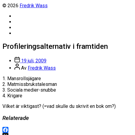
© 2026
Fredrik Wass
Linkedin
Threads
Instagram
Facebook
Profileringsalternativ i framtiden
Inläggsdatum
19 juli, 2009
Inläggsförfattare
Av
Fredrik Wass
1. Mansrollsjägare
2. Matmissbrukstalesman
3. Sociala medier-snubbe
4. Krigare
Vilket är viktigast? (=vad skulle du skrivit en bok om?)
Relaterade