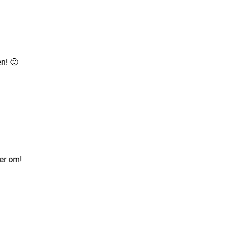
en! 🙂
mer om!