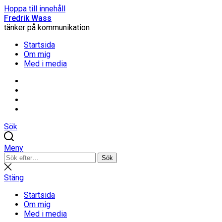
Hoppa till innehåll
Fredrik Wass
tänker på kommunikation
Startsida
Om mig
Med i media
Linkedin
Threads
Instagram
Facebook
Sök
Meny
Sök
Sök
efter:
Stäng
sökning
Stäng
Startsida
Om mig
Med i media