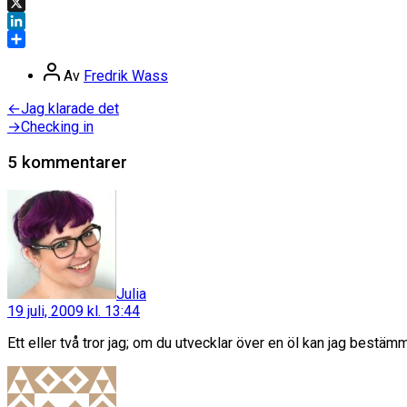
Facebook
X
LinkedIn
Dela
Inläggsförfattare
Av
Fredrik Wass
Inläggsnavigering
Föregående
←
Jag klarade det
inlägg:
Nästa
→
Checking in
inlägg:
5 kommentarer
säger:
Julia
19 juli, 2009 kl. 13:44
Ett eller två tror jag; om du utvecklar över en öl kan jag bestämm
säger: