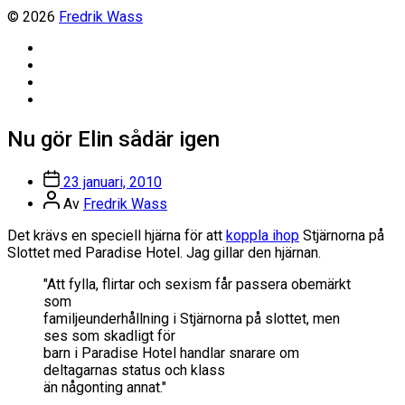
© 2026
Fredrik Wass
Linkedin
Threads
Instagram
Facebook
Nu gör Elin sådär igen
Inläggsdatum
23 januari, 2010
Inläggsförfattare
Av
Fredrik Wass
Det krävs en speciell hjärna för att
koppla ihop
Stjärnorna på
Slottet med Paradise Hotel. Jag gillar den hjärnan.
"Att fylla, flirtar och sexism får passera obemärkt
som
familjeunderhållning i Stjärnorna på slottet, men
ses som skadligt för
barn i Paradise Hotel handlar snarare om
deltagarnas status och klass
än någonting annat."