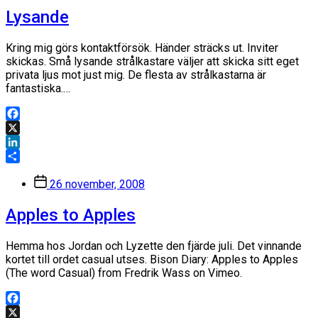
Lysande
Kring mig görs kontaktförsök. Händer sträcks ut. Inviter
skickas. Små lysande strålkastare väljer att skicka sitt eget
privata ljus mot just mig. De flesta av strålkastarna är
fantastiska.…
Facebook
X
LinkedIn
Dela
Inläggsdatum
26 november, 2008
Apples to Apples
Hemma hos Jordan och Lyzette den fjärde juli. Det vinnande
kortet till ordet casual utses. Bison Diary: Apples to Apples
(The word Casual) from Fredrik Wass on Vimeo.
Facebook