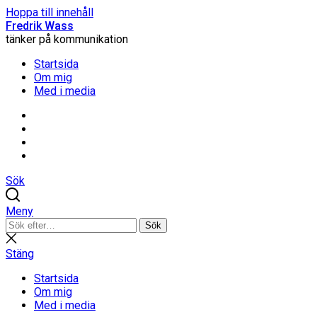
Hoppa till innehåll
Fredrik Wass
tänker på kommunikation
Startsida
Om mig
Med i media
Linkedin
Threads
Instagram
Facebook
Sök
Meny
Sök
Sök
efter:
Stäng
sökning
Stäng
Startsida
Om mig
Med i media