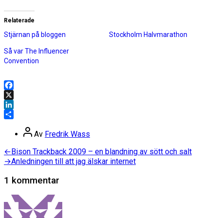
Relaterade
Stjärnan på bloggen
Stockholm Halvmarathon
Så var The Influencer
Convention
Facebook
X
LinkedIn
Dela
Inläggsförfattare
Av
Fredrik Wass
Inläggsnavigering
Föregående
←
Bison Trackback 2009 – en blandning av sött och salt
inlägg:
Nästa
→
Anledningen till att jag älskar internet
inlägg:
1 kommentar
säger: