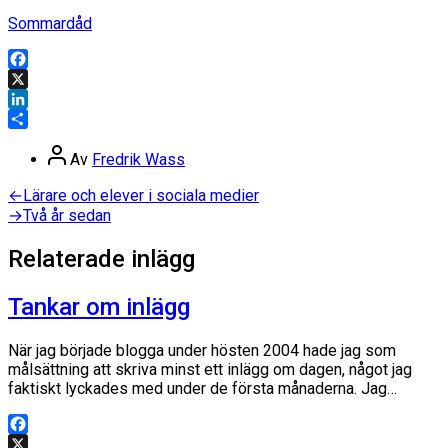
Sommardåd
Facebook
X
LinkedIn
Dela
Inläggsförfattare
Av
Fredrik Wass
Inläggsnavigering
Föregående
←
Lärare och elever i sociala medier
inlägg:
Nästa
→
Två år sedan
inlägg:
Relaterade inlägg
Tankar om inlägg
När jag började blogga under hösten 2004 hade jag som
målsättning att skriva minst ett inlägg om dagen, något jag
faktiskt lyckades med under de första månaderna. Jag…
Facebook