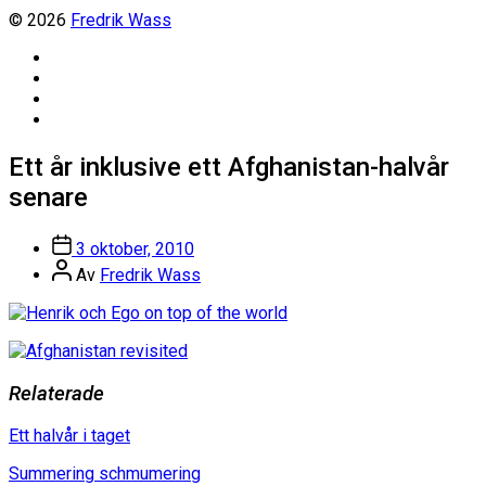
© 2026
Fredrik Wass
Linkedin
Threads
Instagram
Facebook
Ett år inklusive ett Afghanistan-halvår
senare
Inläggsdatum
3 oktober, 2010
Inläggsförfattare
Av
Fredrik Wass
Relaterade
Ett halvår i taget
Summering schmumering