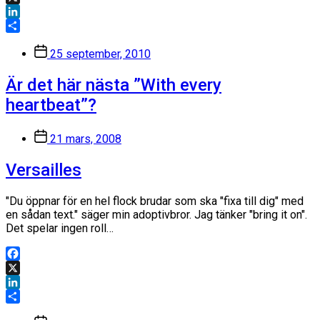
X
LinkedIn
Dela
Inläggsdatum
25 september, 2010
Är det här nästa ”With every
heartbeat”?
Inläggsdatum
21 mars, 2008
Versailles
"Du öppnar för en hel flock brudar som ska "fixa till dig" med
en sådan text." säger min adoptivbror. Jag tänker "bring it on".
Det spelar ingen roll…
Facebook
X
LinkedIn
Dela