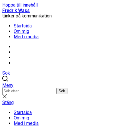
Hoppa till innehåll
Fredrik Wass
tänker på kommunikation
Startsida
Om mig
Med i media
Linkedin
Threads
Instagram
Facebook
Sök
Meny
Sök
Sök
efter:
Stäng
sökning
Stäng
Startsida
Om mig
Med i media