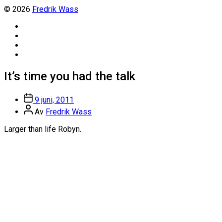
© 2026
Fredrik Wass
Linkedin
Threads
Instagram
Facebook
It’s time you had the talk
Inläggsdatum
9 juni, 2011
Inläggsförfattare
Av
Fredrik Wass
Larger than life Robyn.