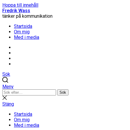
Hoppa till innehåll
Fredrik Wass
tänker på kommunikation
Startsida
Om mig
Med i media
Linkedin
Threads
Instagram
Facebook
Sök
Meny
Sök
Sök
efter:
Stäng
sökning
Stäng
Startsida
Om mig
Med i media