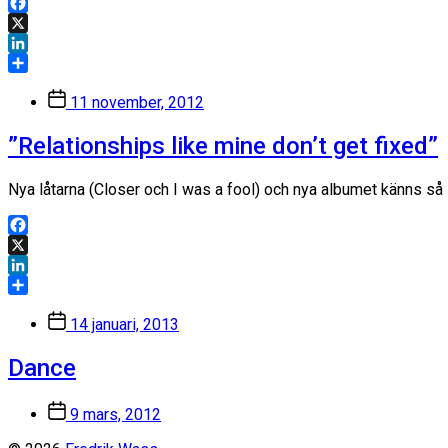
Facebook
X
LinkedIn
Dela
Inläggsdatum
11 november, 2012
”Relationships like mine don’t get fixed”
Nya låtarna (Closer och I was a fool) och nya albumet känns så sj
Facebook
X
LinkedIn
Dela
Inläggsdatum
14 januari, 2013
Dance
Inläggsdatum
9 mars, 2012