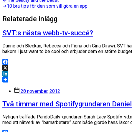
Inläggsnavigering
←
The beauty and the beast
inlägg:
Nästa
→
10 bra tips för den som vill göra en app
inlägg:
Relaterade inlägg
SVT:s nästa webb-tv-succé?
Danne och Bleckan, Rebecca och Fiona och Gina Dirawi. SVT har
bakom I just want to be cool och erbjuder dem en större budget
Facebook
X
LinkedIn
Dela
Inläggsdatum
28 november, 2012
Två timmar med Spotifygrundaren Daniel
Nyligen träffade PandoDaily-grundaren Sarah Lacy Spotify-vd:n o
med ett nätverk av ”barnarbetare” som både gjorde hans läxor oc