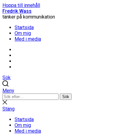
Hoppa till innehåll
Fredrik Wass
tänker på kommunikation
Startsida
Om mig
Med i media
Linkedin
Threads
Instagram
Facebook
Sök
Meny
Sök
Sök
efter:
Stäng
sökning
Stäng
Startsida
Om mig
Med i media