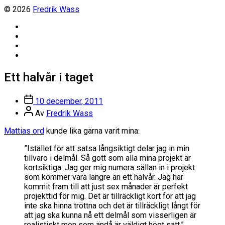
© 2026
Fredrik Wass
Linkedin
Threads
Instagram
Facebook
Ett halvår i taget
Inläggsdatum
10 december, 2011
Inläggsförfattare
Av
Fredrik Wass
Mattias ord
kunde lika gärna varit mina:
”Istället för att satsa långsiktigt delar jag in min
tillvaro i delmål. Så gott som alla mina projekt är
kortsiktiga. Jag ger mig numera sällan in i projekt
som kommer vara längre än ett halvår. Jag har
kommit fram till att just sex månader är perfekt
projekttid för mig. Det är tillräckligt kort för att jag
inte ska hinna tröttna och det är tillräckligt långt för
att jag ska kunna nå ett delmål som visserligen är
realistiskt men som ändå är väldigt högt satt.”