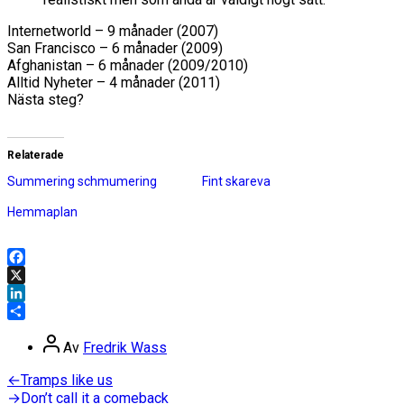
Internetworld – 9 månader (2007)
San Francisco – 6 månader (2009)
Afghanistan – 6 månader (2009/2010)
Alltid Nyheter – 4 månader (2011)
Nästa steg?
Relaterade
Summering schmumering
Fint skareva
Hemmaplan
Facebook
X
LinkedIn
Dela
Inläggsförfattare
Av
Fredrik Wass
Inläggsnavigering
Föregående
←
Tramps like us
inlägg:
Nästa
→
Don’t call it a comeback