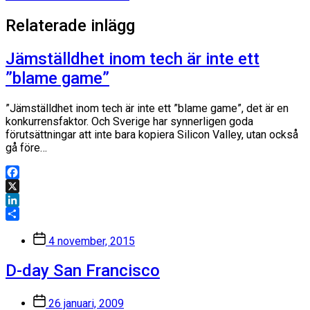
inlägg:
Relaterade inlägg
Jämställdhet inom tech är inte ett
”blame game”
”Jämställdhet inom tech är inte ett ”blame game”, det är en
konkurrensfaktor. Och Sverige har synnerligen goda
förutsättningar att inte bara kopiera Silicon Valley, utan också
gå före…
Facebook
X
LinkedIn
Dela
Inläggsdatum
4 november, 2015
D-day San Francisco
Inläggsdatum
26 januari, 2009