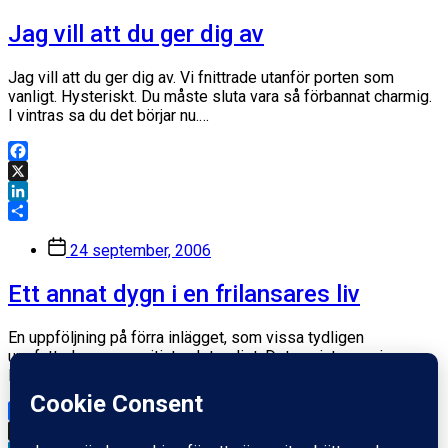
Jag vill att du ger dig av
Jag vill att du ger dig av. Vi fnittrade utanför porten som
vanligt. Hysteriskt. Du måste sluta vara så förbannat charmig.
I vintras sa du det börjar nu.…
Facebook
X
LinkedIn
Dela
Inläggsdatum
24 september, 2006
Ett annat dygn i en frilansares liv
En uppföljning på förra inlägget, som vissa tydligen
uppfattade som positivt och trevligt. Det var inte meningen.
Denna gång – en sjukdag. 00:30 Kommer hem efter fest hos…
Facebook