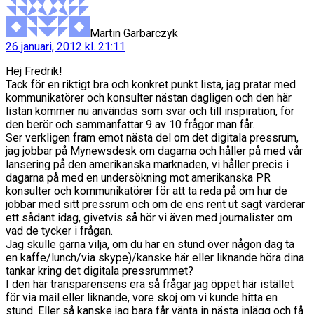
Martin Garbarczyk
26 januari, 2012 kl. 21:11
Hej Fredrik!
Tack för en riktigt bra och konkret punkt lista, jag pratar med
kommunikatörer och konsulter nästan dagligen och den här
listan kommer nu användas som svar och till inspiration, för
den berör och sammanfattar 9 av 10 frågor man får.
Ser verkligen fram emot nästa del om det digitala pressrum,
jag jobbar på Mynewsdesk om dagarna och håller på med vår
lansering på den amerikanska marknaden, vi håller precis i
dagarna på med en undersökning mot amerikanska PR
konsulter och kommunikatörer för att ta reda på om hur de
jobbar med sitt pressrum och om de ens rent ut sagt värderar
ett sådant idag, givetvis så hör vi även med journalister om
vad de tycker i frågan.
Jag skulle gärna vilja, om du har en stund över någon dag ta
en kaffe/lunch/via skype)/kanske här eller liknande höra dina
tankar kring det digitala pressrummet?
I den här transparensens era så frågar jag öppet här istället
för via mail eller liknande, vore skoj om vi kunde hitta en
stund. Eller så kanske jag bara får vänta in nästa inlägg och få