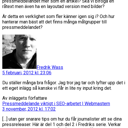
pressmeddelandet mer som en artikel? Ska vi bifoga en
råtext men även ha en layoutad version med bilder?
Är detta en verklighet som fler känner igen sig i? Och hur
hanterar man bäst att det finns många målgrupper till
pressmeddelandet?
säger:
Fredrik Wass
5 februari, 2012 kl. 23:06
Du ställer många bra frågor. Jag tror jag tar och lyfter upp det i
ett eget inlägg så kanske vi får in lite ny input kring det.
Av inläggets författare
säger:
Pressmeddelande viktigt i SEO-arbetet | Webmastern
3 november, 2012 kl. 17:02
[…] utan ger snarare tips om hur du får journalister att se dina
pressreleaser. Här är del 1 och del 2 i Fredriks serie. Verkar