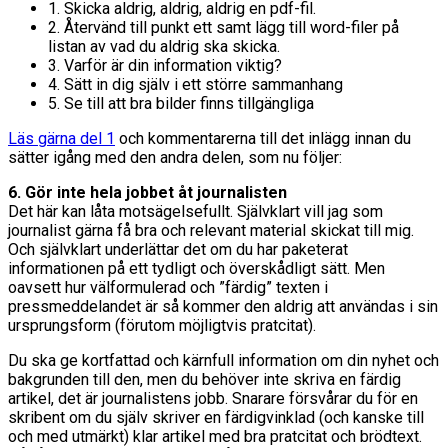
1. Skicka aldrig, aldrig, aldrig en pdf-fil.
2. Återvänd till punkt ett samt lägg till word-filer på
listan av vad du aldrig ska skicka.
3. Varför är din information viktig?
4. Sätt in dig själv i ett större sammanhang
5. Se till att bra bilder finns tillgängliga
Läs gärna del 1
och kommentarerna till det inlägg innan du
sätter igång med den andra delen, som nu följer:
6. Gör inte hela jobbet åt journalisten
Det här kan låta motsägelsefullt. Självklart vill jag som
journalist gärna få bra och relevant material skickat till mig.
Och självklart underlättar det om du har paketerat
informationen på ett tydligt och överskådligt sätt. Men
oavsett hur välformulerad och ”färdig” texten i
pressmeddelandet är så kommer den aldrig att användas i sin
ursprungsform (förutom möjligtvis pratcitat).
Du ska ge kortfattad och kärnfull information om din nyhet och
bakgrunden till den, men du behöver inte skriva en färdig
artikel, det är journalistens jobb. Snarare försvårar du för en
skribent om du själv skriver en färdigvinklad (och kanske till
och med utmärkt) klar artikel med bra pratcitat och brödtext.