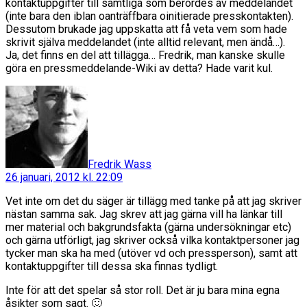
kontaktuppgifter till samtliga som berördes av meddelandet
(inte bara den iblan oanträffbara oinitierade presskontakten).
Dessutom brukade jag uppskatta att få veta vem som hade
skrivit själva meddelandet (inte alltid relevant, men ändå…).
Ja, det finns en del att tillägga… Fredrik, man kanske skulle
göra en pressmeddelande-Wiki av detta? Hade varit kul.
säger:
Fredrik Wass
26 januari, 2012 kl. 22:09
Vet inte om det du säger är tillägg med tanke på att jag skriver
nästan samma sak. Jag skrev att jag gärna vill ha länkar till
mer material och bakgrundsfakta (gärna undersökningar etc)
och gärna utförligt, jag skriver också vilka kontaktpersoner jag
tycker man ska ha med (utöver vd och pressperson), samt att
kontaktuppgifter till dessa ska finnas tydligt.
Inte för att det spelar så stor roll. Det är ju bara mina egna
åsikter som sagt. 🙂