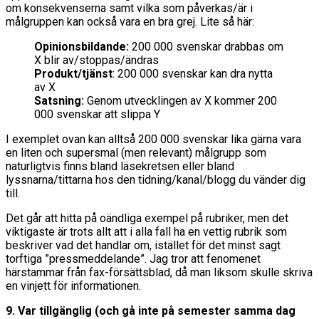
om konsekvenserna samt vilka som påverkas/är i
målgruppen kan också vara en bra grej. Lite så här:
Opinionsbildande:
200 000 svenskar drabbas om
X blir av/stoppas/ändras
Produkt/tjänst
: 200 000 svenskar kan dra nytta
av X
Satsning:
Genom utvecklingen av X kommer 200
000 svenskar att slippa Y
I exemplet ovan kan alltså 200 000 svenskar lika gärna vara
en liten och supersmal (men relevant) målgrupp som
naturligtvis finns bland läsekretsen eller bland
lyssnarna/tittarna hos den tidning/kanal/blogg du vänder dig
till.
Det går att hitta på oändliga exempel på rubriker, men det
viktigaste är trots allt att i alla fall ha en vettig rubrik som
beskriver vad det handlar om, istället för det minst sagt
torftiga ”pressmeddelande”. Jag tror att fenomenet
härstammar från fax-försättsblad, då man liksom skulle skriva
en vinjett för informationen.
9. Var tillgänglig (och gå inte på semester samma dag