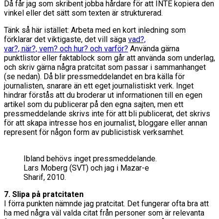
Då får jag som skribent jobba hårdare för att INTE kopiera den
vinkel eller det sätt som texten är strukturerad.
Tänk så här istället: Arbeta med en kort inledning som
förklarar det viktigaste, det vill säga
vad?,
var?, när?, vem? och hur? och varför?
Använda gärna
punktlistor eller faktablock som går att använda som underlag,
och skriv gärna några pratcitat som passar i sammanhanget
(se nedan). Då blir pressmeddelandet en bra källa för
journalisten, snarare än ett eget journalistiskt verk. Inget
hindrar förstås att du broderar ut informationen till en egen
artikel som du publicerar på den egna sajten, men ett
pressmeddelande skrivs inte för att bli publicerat, det skrivs
för att skapa intresse hos en journalist, bloggare eller annan
represent för någon form av publicistisk verksamhet.
Ibland behövs inget pressmeddelande.
Lars Moberg (SVT) och jag i Mazar-e
Sharif, 2010.
7. Slipa på pratcitaten
I förra punkten nämnde jag pratcitat. Det fungerar ofta bra att
ha med några väl valda citat från personer som är relevanta