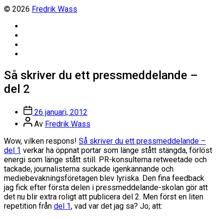
© 2026
Fredrik Wass
Linkedin
Threads
Instagram
Facebook
Så skriver du ett pressmeddelande –
del 2
Inläggsdatum
26 januari, 2012
Inläggsförfattare
Av
Fredrik Wass
Wow, vilken respons!
Så skriver du ett pressmeddelande –
del 1
verkar ha öppnat portar som länge stått stängda, förlöst
energi som länge stått still. PR-konsulterna retweetade och
tackade, journalisterna suckade igenkännande och
mediebevakningsföretagen blev lyriska. Den fina feedback
jag fick efter första delen i pressmeddelande-skolan gör att
det nu blir extra roligt att publicera del 2. Men först en liten
repetition från
del 1
, vad var det jag sa? Jo, att: