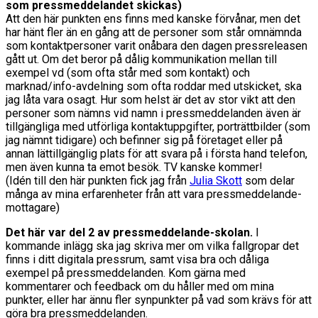
som pressmeddelandet skickas)
Att den här punkten ens finns med kanske förvånar, men det
har hänt fler än en gång att de personer som står omnämnda
som kontaktpersoner varit onåbara den dagen pressreleasen
gått ut. Om det beror på dålig kommunikation mellan till
exempel vd (som ofta står med som kontakt) och
marknad/info-avdelning som ofta roddar med utskicket, ska
jag låta vara osagt. Hur som helst är det av stor vikt att den
personer som nämns vid namn i pressmeddelanden även är
tillgängliga med utförliga kontaktuppgifter, porträttbilder (som
jag nämnt tidigare) och befinner sig på företaget eller på
annan lättillgänglig plats för att svara på i första hand telefon,
men även kunna ta emot besök. TV kanske kommer!
(Idén till den här punkten fick jag från
Julia Skott
som delar
många av mina erfarenheter från att vara pressmeddelande-
mottagare)
Det här var del 2 av pressmeddelande-skolan.
I
kommande inlägg ska jag skriva mer om vilka fallgropar det
finns i ditt digitala pressrum, samt visa bra och dåliga
exempel på pressmeddelanden. Kom gärna med
kommentarer och feedback om du håller med om mina
punkter, eller har ännu fler synpunkter på vad som krävs för att
göra bra pressmeddelanden.