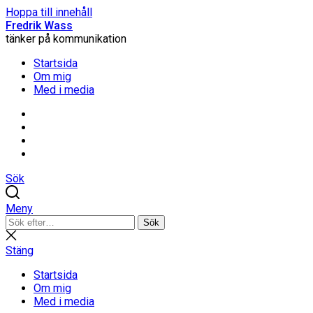
Hoppa till innehåll
Fredrik Wass
tänker på kommunikation
Startsida
Om mig
Med i media
Linkedin
Threads
Instagram
Facebook
Sök
Meny
Sök
Sök
efter:
Stäng
sökning
Stäng
Startsida
Om mig
Med i media