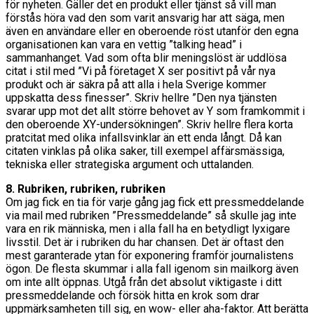
för nyheten. Gäller det en produkt eller tjänst så vill man
förstås höra vad den som varit ansvarig har att säga, men
även en användare eller en oberoende röst utanför den egna
organisationen kan vara en vettig ”talking head” i
sammanhanget. Vad som ofta blir meningslöst är uddlösa
citat i stil med ”Vi på företaget X ser positivt på vår nya
produkt och är säkra på att alla i hela Sverige kommer
uppskatta dess finesser”. Skriv hellre ”Den nya tjänsten
svarar upp mot det allt större behovet av Y som framkommit i
den oberoende XY-undersökningen”. Skriv hellre flera korta
pratcitat med olika infallsvinklar än ett enda långt. Då kan
citaten vinklas på olika saker, till exempel affärsmässiga,
tekniska eller strategiska argument och uttalanden.
8. Rubriken, rubriken, rubriken
Om jag fick en tia för varje gång jag fick ett pressmeddelande
via mail med rubriken ”Pressmeddelande” så skulle jag inte
vara en rik människa, men i alla fall ha en betydligt lyxigare
livsstil. Det är i rubriken du har chansen. Det är oftast den
mest garanterade ytan för exponering framför journalistens
ögon. De flesta skummar i alla fall igenom sin mailkorg även
om inte allt öppnas. Utgå från det absolut viktigaste i ditt
pressmeddelande och försök hitta en krok som drar
uppmärksamheten till sig, en wow- eller aha-faktor. Att berätta