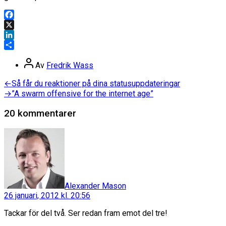
Facebook
X
LinkedIn
Dela
Inläggsförfattare
Av
Fredrik Wass
Inläggsnavigering
Föregående
←
Så får du reaktioner på dina statusuppdateringar
inlägg:
Nästa
→
”A swarm offensive for the internet age”
inlägg:
20 kommentarer
säger:
Alexander Mason
26 januari, 2012 kl. 20:56
Tackar för del två. Ser redan fram emot del tre!