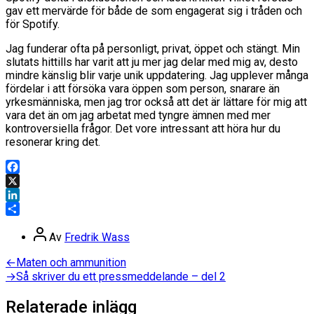
gav ett mervärde för både de som engagerat sig i tråden och
för Spotify.
Jag funderar ofta på personligt, privat, öppet och stängt. Min
slutats hittills har varit att ju mer jag delar med mig av, desto
mindre känslig blir varje unik uppdatering. Jag upplever många
fördelar i att försöka vara öppen som person, snarare än
yrkesmänniska, men jag tror också att det är lättare för mig att
vara det än om jag arbetat med tyngre ämnen med mer
kontroversiella frågor. Det vore intressant att höra hur du
resonerar kring det.
Facebook
X
LinkedIn
Dela
Inläggsförfattare
Av
Fredrik Wass
Inläggsnavigering
Föregående
←
Maten och ammunition
inlägg:
Nästa
→
Så skriver du ett pressmeddelande – del 2
inlägg:
Relaterade inlägg