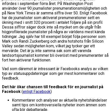
infördes i september förra året. På Washington Post
använder över 90 journalister prenumerationsmöjligheten och
på New York Times är samma siffra över 50. Enligt Facebook
har de journalister som aktiverat prenumerationer sett en
ökning med i snitt 320 procent i antalet följare på sin profil.
Dessa siffror säger dock inte så mycket om de utgår från
högprofilerade journalister på några av världens mest kända
tidningar. Jag själv har till exempel börjat följa personer som
Mark och Randi Zuckerberg och andra hotshots från Silicon
Valley sedan möjligheten kom, vilket jag tycker ger ett
mervärde. Det är ju inte samma sak som att varenda
landsortsjournalist kommer bli överöst med prenumeranter så
fort hen aktiverar funktionen.
Vad som däremot är intressant är Facebooks analys av vilken
typ av statusuppdateringar som ger mest kommentarer och
feedback.
Det här ökar chansen till feedback för en journalist på
Facebook
(
enligt Facebook
)
Kommentarer och analyser av aktuella nyhetshändelser
samt tips om kontroversiella nyheter inom ämnen som
ofta blir debatterade.