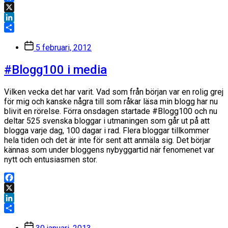
Facebook
X
LinkedIn
Dela
Inläggsdatum
5 februari, 2012
#Blogg100 i media
Vilken vecka det har varit. Vad som från början var en rolig grej
för mig och kanske några till som råkar läsa min blogg har nu
blivit en rörelse. Förra onsdagen startade #Blogg100 och nu
deltar 525 svenska bloggar i utmaningen som går ut på att
blogga varje dag, 100 dagar i rad. Flera bloggar tillkommer
hela tiden och det är inte för sent att anmäla sig. Det börjar
kännas som under bloggens nybyggartid när fenomenet var
nytt och entusiasmen stor.
Facebook
X
LinkedIn
Dela
Inläggsdatum