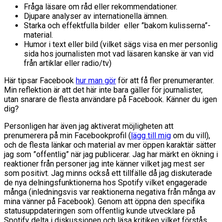
Fråga läsare om råd eller rekommendationer.
Djupare analyser av internationella ämnen.
Starka och effektfulla bilder eller ”bakom kulisserna”-
material.
Humor i text eller bild (vilket sägs visa en mer personlig
sida hos journalisten mot vad läsaren kanske är van vid
från artiklar eller radio/tv)
Här tipsar Facebook
hur man gör
för att få fler prenumeranter.
Min reflektion är att det här inte bara gäller för journalister,
utan snarare de flesta användare på Facebook. Känner du igen
dig?
Personligen har även jag aktiverat möjligheten att
prenumerera på min Facebookprofil (
lägg till mig
om du vill),
och de flesta länkar och material av mer öppen karaktär sätter
jag som ”offentlig” när jag publicerar. Jag har märkt en ökning i
reaktioner från personer jag inte känner vilket jag mest ser
som positivt. Jag minns också ett tillfälle då jag diskuterade
de nya delningsfunktionerna hos Spotify vilket engagerade
många (inledningsvis var reaktionerna negativa från många av
mina vänner på Facebook). Genom att öppna den specifika
statusuppdateringen som offentlig kunde utvecklare på
Spotify delta i diskussionen och läsa kritiken vilket förstås