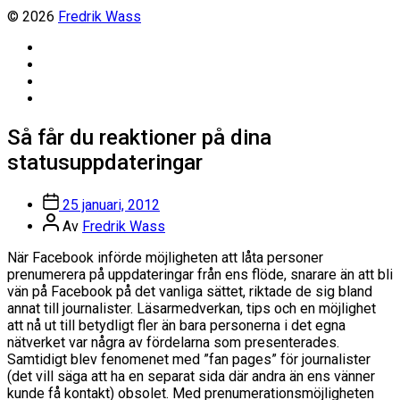
© 2026
Fredrik Wass
Linkedin
Threads
Instagram
Facebook
Så får du reaktioner på dina
statusuppdateringar
Inläggsdatum
25 januari, 2012
Inläggsförfattare
Av
Fredrik Wass
När Facebook införde möjligheten att låta personer
prenumerera på uppdateringar från ens flöde, snarare än att bli
vän på Facebook på det vanliga sättet, riktade de sig bland
annat till journalister. Läsarmedverkan, tips och en möjlighet
att nå ut till betydligt fler än bara personerna i det egna
nätverket var några av fördelarna som presenterades.
Samtidigt blev fenomenet med ”fan pages” för journalister
(det vill säga att ha en separat sida där andra än ens vänner
kunde få kontakt) obsolet. Med prenumerationsmöjligheten