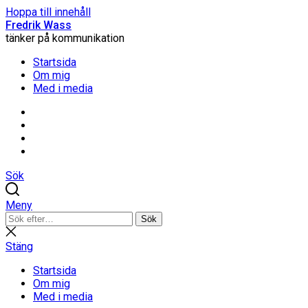
Hoppa till innehåll
Fredrik Wass
tänker på kommunikation
Startsida
Om mig
Med i media
Linkedin
Threads
Instagram
Facebook
Sök
Meny
Sök
Sök
efter:
Stäng
sökning
Stäng
Startsida
Om mig
Med i media