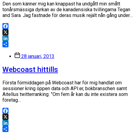
Den som känner mig kan knappast ha undgått min smått
tonårsmässiga dyrkan av de kanadensiska tvillingarna Tegan
and Sara. Jag fastnade för deras musik rejält nån gång under…
Facebook
X
LinkedIn
Dela
Inläggsdatum
28 januari, 2013
Webcoast hittills
Första förmiddagen på Webcoast har för mig handlat om
sessioner kring öppen data och API:er, bokbranschen samt
Aitellus twitterranking. ”Om fem år kan du inte existera som
företag…
Facebook
X
LinkedIn
Dela