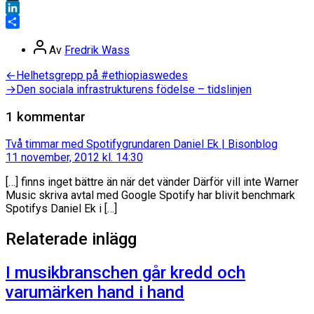
X
LinkedIn
Dela
Inläggsförfattare
Av
Fredrik Wass
Inläggsnavigering
Föregående
←
Helhetsgrepp på #ethiopiaswedes
inlägg:
Nästa
→
Den sociala infrastrukturens födelse – tidslinjen
inlägg:
1 kommentar
säger:
Två timmar med Spotifygrundaren Daniel Ek | Bisonblog
11 november, 2012 kl. 14:30
[…] finns inget bättre än när det vänder Därför vill inte Warner
Music skriva avtal med Google Spotify har blivit benchmark
Spotifys Daniel Ek i […]
Relaterade inlägg
I musikbranschen går kredd och
varumärken hand i hand