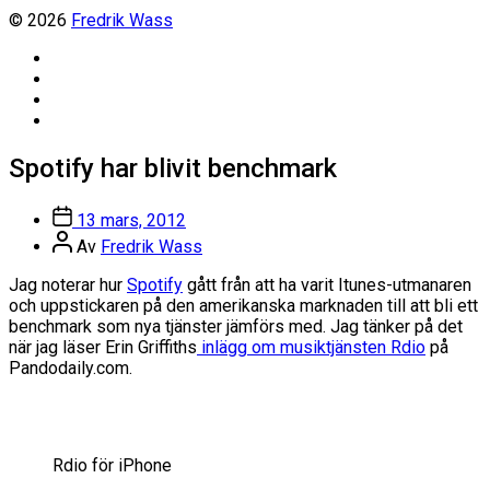
© 2026
Fredrik Wass
Linkedin
Threads
Instagram
Facebook
Spotify har blivit benchmark
Inläggsdatum
13 mars, 2012
Inläggsförfattare
Av
Fredrik Wass
Jag noterar hur
Spotify
gått från att ha varit Itunes-utmanaren
och uppstickaren på den amerikanska marknaden till att bli ett
benchmark som nya tjänster jämförs med. Jag tänker på det
när jag läser Erin Griffiths
inlägg om musiktjänsten Rdio
på
Pandodaily.com.
Rdio för iPhone