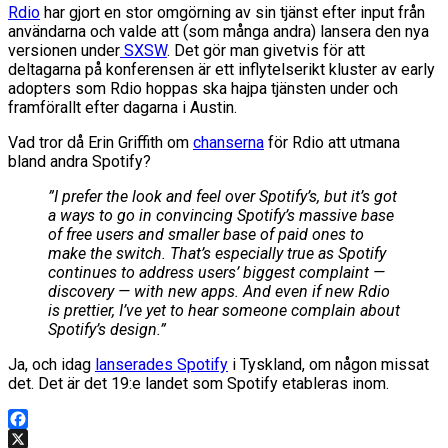
Rdio
har gjort en stor omgörning av sin tjänst efter input från
användarna och valde att (som många andra) lansera den nya
versionen under
SXSW
. Det gör man givetvis för att
deltagarna på konferensen är ett inflytelserikt kluster av early
adopters som Rdio hoppas ska hajpa tjänsten under och
framförallt efter dagarna i Austin.
Vad tror då Erin Griffith om
chanserna
för Rdio att utmana
bland andra Spotify?
”I prefer the look and feel over Spotify’s, but it’s got
a ways to go in convincing Spotify’s massive base
of free users and smaller base of paid ones to
make the switch. That’s especially true as Spotify
continues to address users’ biggest complaint —
discovery — with new apps. And even if new Rdio
is prettier, I’ve yet to hear someone complain about
Spotify’s design.”
Ja, och idag
lanserades Spotify
i Tyskland, om någon missat
det. Det är det 19:e landet som Spotify etableras inom.
Facebook