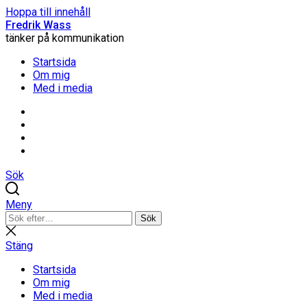
Hoppa till innehåll
Fredrik Wass
tänker på kommunikation
Startsida
Om mig
Med i media
Linkedin
Threads
Instagram
Facebook
Sök
Meny
Sök
Sök
efter:
Stäng
sökning
Stäng
Startsida
Om mig
Med i media