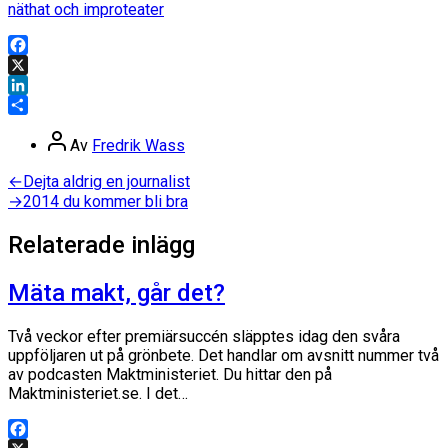
näthat och improteater
Facebook
X
LinkedIn
Dela
Inläggsförfattare
Av
Fredrik Wass
Inläggsnavigering
Föregående
←
Dejta aldrig en journalist
inlägg:
Nästa
→
2014 du kommer bli bra
inlägg:
Relaterade inlägg
Mäta makt, går det?
Två veckor efter premiärsuccén släpptes idag den svåra
uppföljaren ut på grönbete. Det handlar om avsnitt nummer två
av podcasten Maktministeriet. Du hittar den på
Maktministeriet.se. I det…