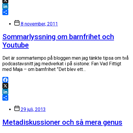
Facebook
X
LinkedIn
Dela
Inläggsdatum
8 november, 2011
Sommarlyssning om barnfrihet och
Youtube
Det är sommartempo på bloggen men jag tänkte tipsa om två
podcastavsnitt jag medverkat i på sistone: Fan Vad Fittigt
med Maja – om barnfrihet ”Det blev ett…
Facebook
X
LinkedIn
Dela
Inläggsdatum
29 juli, 2013
Metadiskussioner och så mera genus