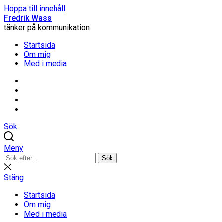
Hoppa till innehåll
Fredrik Wass
tänker på kommunikation
Startsida
Om mig
Med i media
Linkedin
Threads
Instagram
Facebook
Sök
Meny
Sök
Sök
efter:
Stäng
sökning
Stäng
Startsida
Om mig
Med i media