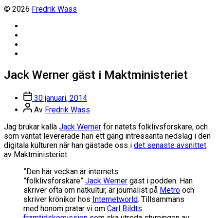
© 2026
Fredrik Wass
Linkedin
Threads
Instagram
Facebook
Jack Werner gäst i Maktministeriet
Inläggsdatum
30 januari, 2014
Inläggsförfattare
Av
Fredrik Wass
Jag brukar kalla
Jack Werner
för nätets folklivsforskare, och
som väntat levererade han ett gäng intressanta nedslag i den
digitala kulturen när han gästade oss i
det senaste avsnittet
av Maktministeriet.
”Den här veckan är internets
”folklivsforskare”
Jack Werner
gäst i podden. Han
skriver ofta om nätkultur, är journalist på
Metro
och
skriver krönikor hos
Internetworld
. Tillsammans
med honom pratar vi om
Carl Bildts
framtidskomission
som ska utreda styrningen av